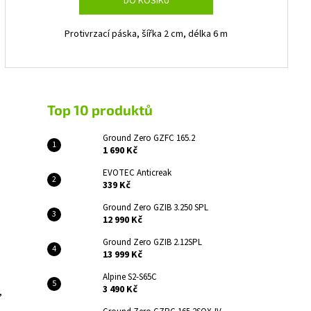
DO KOŠÍKU
Protivrzací páska, šířka 2 cm, délka 6 m
Top 10 produktů
Ground Zero GZFC 165.2
1 690 Kč
EVOTEC Anticreak
339 Kč
Ground Zero GZIB 3.250 SPL
12 990 Kč
Ground Zero GZIB 2.12SPL
13 999 Kč
Alpine S2-S65C
3 490 Kč
,