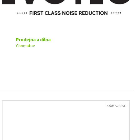
Prodejna a dílna
Chomutov
Kód:
S2S65C