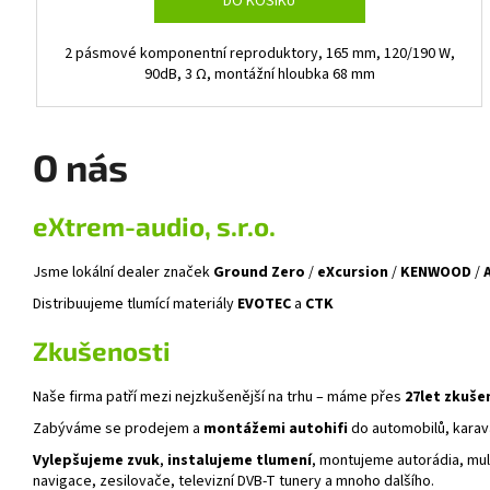
DO KOŠÍKU
2 pásmové komponentní reproduktory, 165 mm, 120/190 W,
90dB, 3 Ω, montážní hloubka 68 mm
O nás
eXtrem-audio, s.r.o.
Jsme lokální dealer značek
Ground Zero
/
eXcursion
/
KENWOOD
/
Distribuujeme tlumící materiály
EVOTEC
a
CTK
Zkušenosti
Naše firma patří mezi nejzkušenější na trhu – máme přes
27let zkuše
Zabýváme se prodejem a
montážemi autohifi
do automobilů, karava
Vylepšujeme zvuk
,
instalujeme tlumení
, montujeme autorádia, mul
navigace, zesilovače, televizní DVB-T tunery a mnoho dalšího.