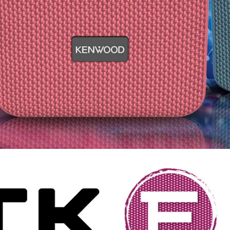
EVOTEC ANTICREAK
GROUND ZERO GZI
339 Kč
12 990 Kč