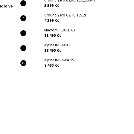
Ground Zero GZRC 165.2SQX-IV
5 599 Kč
udio ve
Ground Zero GZTC 165.2X
4 399 Kč
Macrom T1003DAB
11 490 Kč
Alpine INE-AX809
18 490 Kč
Alpine INE-AW409S
7 490 Kč