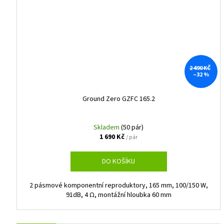
2 490 KČ
–32 %
Ground Zero GZFC 165.2
Skladem
(50 pár)
1 690 Kč
/ pár
DO KOŠÍKU
2 pásmové komponentní reproduktory, 165 mm, 100/150 W,
91dB, 4 Ω, montážní hloubka 60 mm