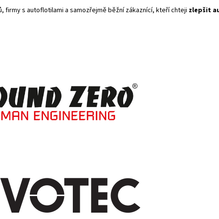
 firmy s autoflotilami a samozřejmě běžní zákaznící, kteří chteji
zlepšit a