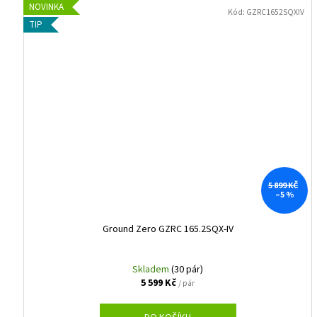
NOVINKA
Kód:
GZRC1652SQXIV
TIP
5 899 KČ
–5 %
Ground Zero GZRC 165.2SQX-IV
Skladem
(30 pár)
5 599 Kč
/ pár