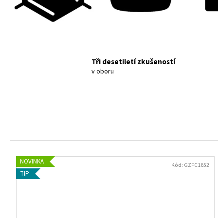
Tři desetiletí zkušeností
v oboru
NOVINKA
Kód:
GZFC1652
TIP