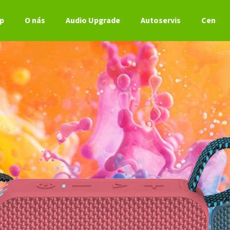
p
O nás
Audio Upgrade
Autoservis
Ceník s
Co potřebujete najít?
HLEDAT
Doporučujeme