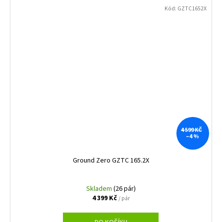
Kód:
GZTC1652X
4 599 KČ
–4 %
Ground Zero GZTC 165.2X
Skladem
(26 pár)
4 399 Kč
/ pár