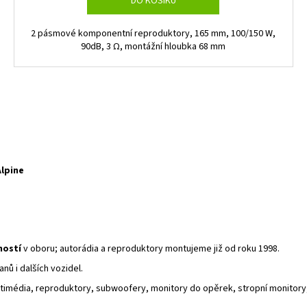
DO KOŠÍKU
2 pásmové komponentní reproduktory, 165 mm, 100/150 W,
90dB, 3 Ω, montážní hloubka 68 mm
Alpine
ností
v oboru; autorádia a reproduktory montujeme již od roku 1998.
nů i dalších vozidel.
timédia, reproduktory, subwoofery, monitory do opěrek, stropní monitory