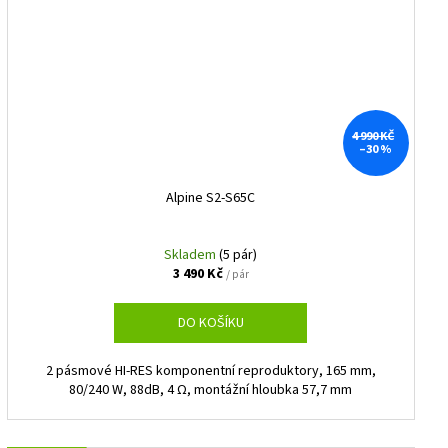
4 990 KČ
–30 %
Alpine S2-S65C
Skladem
(5 pár)
3 490 Kč
/ pár
DO KOŠÍKU
2 pásmové HI-RES komponentní reproduktory, 165 mm,
80/240 W, 88dB, 4 Ω, montážní hloubka 57,7 mm