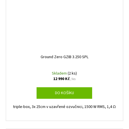
Ground Zero GZIB 3.250 SPL
Skladem
(2 ks)
12 990 Kč
/ ks
DO KOŠÍKU
triple-box, 3x 25cm v uzavřené ozvučnici, 1500 W RMS, 1,4 Ω