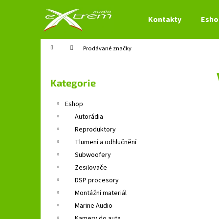
K
Přejít
na
o
Kontakty
Esho
obsah
Zpět
Zpět
š
do
do
í
Domů
Prodávané značky
obchodu
obchodu
k
P
o
Přeskočit
Kategorie
s
kategorie
t
Eshop
r
Autorádia
a
Reproduktory
n
Tlumení a odhlučnění
n
Subwoofery
í
Zesilovače
p
DSP procesory
a
Montážní materiál
n
Marine Audio
e
Kamery do auta