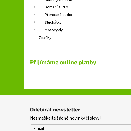
GROUND ZERO GZFC 165.2
l
Domácí audio
1 690 Kč
Původně:
2 490 Kč
Přenosné audio
Sluchátka
Motocykly
Značky
Přijímáme online platby
Z
á
Odebírat newsletter
p
Nezmeškejte žádné novinky či slevy!
a
t
E-mail