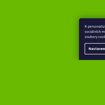
K personaliz
sociálních m
soubory cook
Nastaven