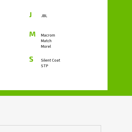
B 3.250 SPL
J
JBL
M
Macrom
Match
Morel
S
Silent Coat
STP