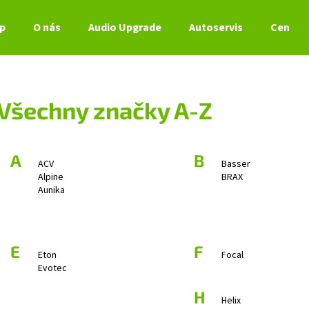
p
O nás
Audio Upgrade
Autoservis
Ceník s
Co potřebujete najít?
Všechny značky A-Z
HLEDAT
A
B
ACV
Basser
Alpine
BRAX
Doporučujeme
Aunika
E
F
Eton
Focal
Evotec
H
Helix