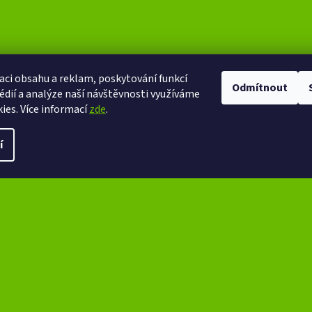
aci obsahu a reklam, poskytování funkcí
Odmítnout
édií a analýze naší návštěvnosti využíváme
ies. Více informací
zde
.
í