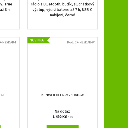
y, True
rádio s Bluetooth, budík, sluchátkový
až 8 h
výstup, výdrž baterie až 7 h, USB-C
nabíjení, černé
NOVINKA
R-M25DAB-T
Kód:
CR-M25DAB-W
B-T
KENWOOD CR-M25DAB-W
Na dotaz
1 490 Kč
/ ks