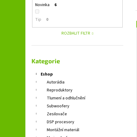
GROUND ZERO GZFC 165.2
l
Novinka
6
1 690 Kč
Původně:
2 490 Kč
Tip
0
ROZBALIT FILTR
Přeskočit
kategorie
Kategorie
Eshop
Autorádia
Reproduktory
Tlumení a odhlučnění
Subwoofery
Zesilovače
DSP procesory
Montážní materiál