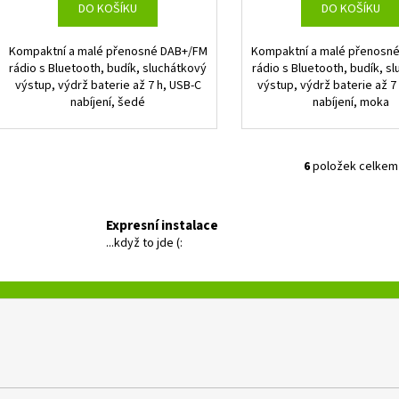
DO KOŠÍKU
DO KOŠÍKU
Kompaktní a malé přenosné DAB+/FM
Kompaktní a malé přenosn
rádio s Bluetooth, budík, sluchátkový
rádio s Bluetooth, budík, s
výstup, výdrž baterie až 7 h, USB-C
výstup, výdrž baterie až 7
nabíjení, šedé
nabíjení, moka
6
položek celkem
O
v
l
Expresní instalace
á
...když to jde (:
d
a
c
í
p
r
v
k