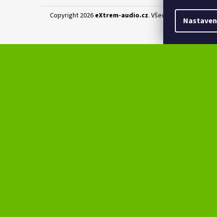
Copyright 2026
eXtrem-audio.cz
. Všechna práva vyhraz
Nastaven