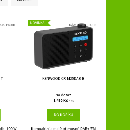
ší
Abecedně
B 3.250 SPL
NOVINKA
:
AS-P400BT
Kód:
CR-M25DAB-B
BT
KENWOOD CR-M25DAB-B
Na dotaz
1 490 Kč
/ ks
DO KOŠÍKU
oth, 100 W
Kompaktní a malé přenosné DAB+/FM