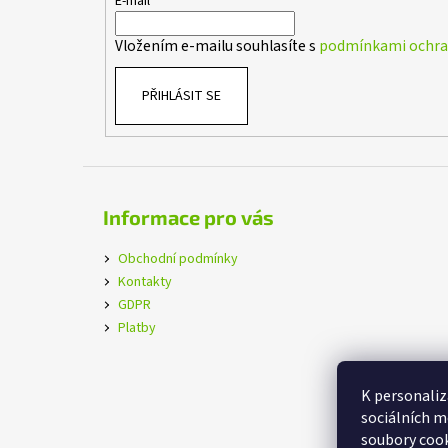
t
E-mail
í
Vložením e-mailu souhlasíte s
podmínkami ochran
PŘIHLÁSIT SE
Informace pro vás
Obchodní podmínky
Kontakty
GDPR
Platby
K personaliz
sociálních m
soubory cook