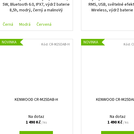
5W, Bluetooth 6.0, IPX7, výdrž baterie
RMS, USB, světelné efekt
8,5h, modrý, černý a malinoVý
Wireless, výdrž baterie 
Černá
Modrá
Červená
NOVINKA
NOVINKA
Kód:
CR-M25DAB-H
Kód:
C
KENWOOD CR-M25DAB-H
KENWOOD CR-M25DA
Na dotaz
Na dotaz
1 490 Kč
1 490 Kč
/ ks
/ ks