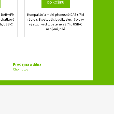
DO KOŠÍKU
é DAB+/FM
Kompaktní a malé přenosné DAB+/FM
luchátkový
rádio s Bluetooth, budík, sluchátkový
 h, USB-C
výstup, výdrž baterie až 7 h, USB-C
nabíjení, bílé
Prodejna a dílna
Chomutov