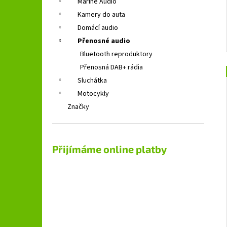
Marine Audio
Kamery do auta
Domácí audio
Přenosné audio
Bluetooth reproduktory
Přenosná DAB+ rádia
Sluchátka
Motocykly
Značky
Přijímáme online platby