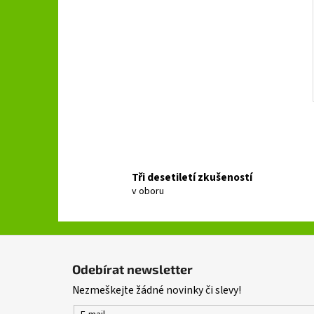
Tři desetiletí zkušeností
v oboru
Z
á
Odebírat newsletter
p
Nezmeškejte žádné novinky či slevy!
a