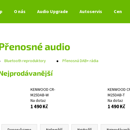
p
O nás
Audio Upgrade
Autoservis
Ceník s
Co potřebujete najít?
Přenosné audio
HLEDAT
Bluetooth reproduktory
Přenosná DAB+ rádia
Nejprodávanější
Doporučujeme
KENWOOD CR-
KENWOOD C
M25DAB-W
M25DAB-T
Na dotaz
Na dotaz
1 490 Kč
1 490 Kč
Ř