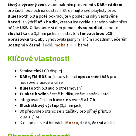
čistý a výrazný zvuk
v kompaktním provedení s
DAB+ rádiem
pro čistší poslech na cestách. Streamujte své playlisty přes
Bluetooth 5.3
a poté pokračujte v poslechu díky vestavěné
baterii
s výdrží
až 7 hodin
, kterou lze rychle a snadno nabít přes
běžné
USB-C
. Nastavte si den pomocí
dvou budíků
, zapojte
sluchátka
do 3,5mm jacku a nastavte
stmívatelnou LCD
obrazovku
tak, aby vyhovovala jasným ránům i pozdním večerům.
Dostupné v
černé
,
šedé
,
moka
a
bílé
barvě.
Klíčové vlastnosti
Stmívatelný LCD displej
DAB+/FM-RDS
přijímač s funkcí
upozornění ASA
pro
nouzové situace a krize
Bluetooth 5.3
audio streamování
Funkce hodin
včetně budíku, režimu spánku atd.
Integrovaná Li-ion
baterie
s výdrží
až 7 h
Sluchátkový výstup
(3,5mm jack)
30 předvoleb stanic se 3 tlačítky pro přímý přístup
k DAB+/FM
K dispozici ve 4 barvách:
Mocca
,
šedá
,
černá
a
bílá
Obecné vlastnosti