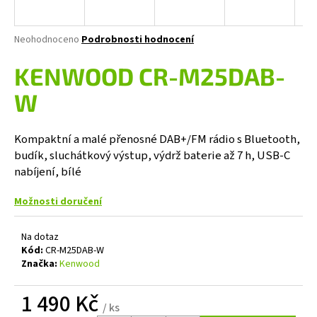
a
j
Průměrné
Neohodnoceno
Podrobnosti hodnocení
í
hodnocení
produktu
KENWOOD CR-M25DAB-
t
je
?
0,0
W
z
5
hvězdiček.
Kompaktní a malé přenosné DAB+/FM rádio s Bluetooth,
budík, sluchátkový výstup, výdrž baterie až 7 h, USB-C
HLEDAT
nabíjení, bílé
Možnosti doručení
D
Na dotaz
o
Kód:
CR-M25DAB-W
p
Značka:
Kenwood
o
r
1 490 Kč
u
/ ks