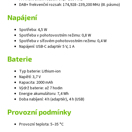
DAB+ frekvenční rozsah: 174,928–239,200 MHz (III. pásmo)
Napájení
Spotřeba: 4,5 W
Spotřeba v pohotovostním režimu: 0,8 W
Spotřeba v síťovém pohotovostním režimu: 0,4 W
Napájení: USB‑C adaptér 5 V, 1 A
Baterie
Typ baterie: Lithium‑ion
Napětí: 3,7 V
Kapacita: 2000 mAh
Výdrž baterie: až 7 hodin
Energie akumulátoru: 7,4 Wh
Doba nabíjení: 4 h (adaptér), 4 h (USB)
Provozní podmínky
Provozní teplota: 5–35 °C