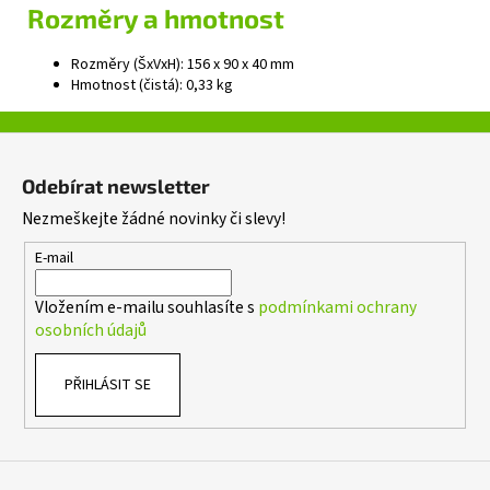
Rozměry a hmotnost
Rozměry (ŠxVxH): 156 x 90 x 40 mm
Hmotnost (čistá): 0,33 kg
Z
á
Odebírat newsletter
p
Nezmeškejte žádné novinky či slevy!
a
t
E-mail
í
Vložením e-mailu souhlasíte s
podmínkami ochrany
osobních údajů
PŘIHLÁSIT SE