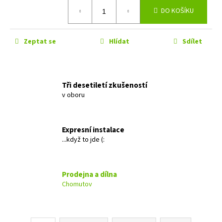
č
Měrná
DO KOŠÍKU
u
cena:
j
e
Zeptat se
Hlídat
Sdílet
m
e
GROUND
Tři desetiletí zkušeností
ZERO
v oboru
GZFC
165.2
1
Expresní instalace
690
...když to jde (:
Kč
Původně:
2
490
Kč
Prodejna a dílna
Chomutov