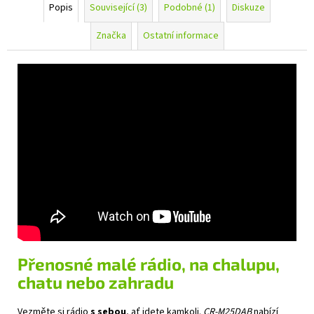
Popis
Související (3)
Podobné (1)
Diskuze
Značka
Ostatní informace
Přenosné malé rádio, na chalupu,
chatu nebo zahradu
Vezměte si rádio
s sebou
, ať jdete kamkoli.
CR-M25DAB
nabízí