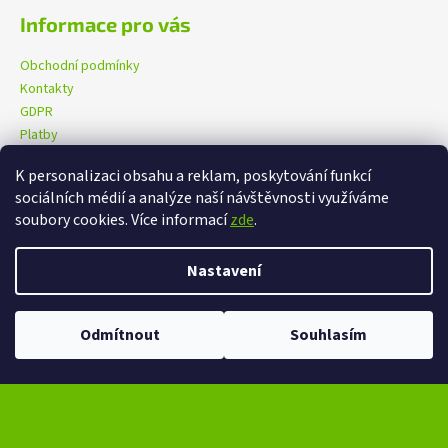
Informace pro vás
Obchodní podmínky
Kontakty
GDPR
Platby
K personalizaci obsahu a reklam, poskytování funkcí
sociálních médií a analýze naší návštěvnosti využíváme
eXtrem-audio na facebooku
eXtrem-audio na Instagramu
soubory cookies. Více informací
zde
.
Nastavení
Vytvořil Shoptet
Copyright 2026
eXtrem-audio.cz
. Všechna práva vyhrazena.
Odmítnout
Souhlasím
Upravit nastavení cookies