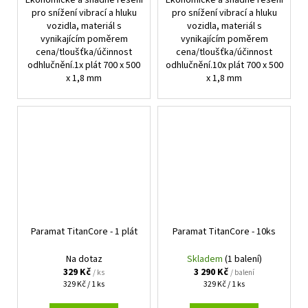
pro snížení vibrací a hluku
pro snížení vibrací a hluku
vozidla, materiál s
vozidla, materiál s
vynikajícím poměrem
vynikajícím poměrem
cena/tloušťka/účinnost
cena/tloušťka/účinnost
odhlučnění.1x plát 700 x 500
odhlučnění.10x plát 700 x 500
x 1,8 mm
x 1,8 mm
Paramat TitanCore - 1 plát
Paramat TitanCore - 10ks
Na dotaz
Skladem
(1 balení)
329 Kč
3 290 Kč
/ ks
/ balení
Měrná
Měrná
329 Kč / 1 ks
329 Kč / 1 ks
cena:
cena: