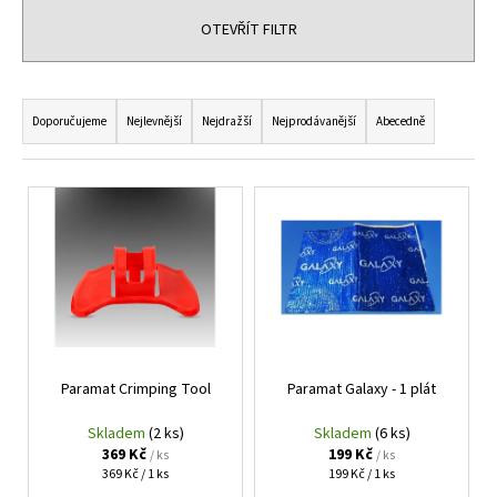
OTEVŘÍT FILTR
Ř
a
Doporučujeme
Nejlevnější
Nejdražší
Nejprodávanější
Abecedně
z
e
V
n
ý
í
p
p
i
r
s
o
p
d
r
u
Paramat Crimping Tool
Paramat Galaxy - 1 plát
o
k
d
Skladem
(2 ks)
Skladem
(6 ks)
t
u
369 Kč
199 Kč
/ ks
/ ks
ů
Měrná
Měrná
369 Kč / 1 ks
199 Kč / 1 ks
k
cena:
cena: