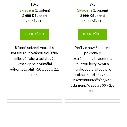
10ks
7ks
Skladem
(1 balení)
Skladem
(1 balení)
2 990 Kč
2 990 Kč
/ balení
/ balení
Měrná
Měrná
299 Kč / 1 ks
427,14 Kč / 1 ks
cena:
cena:
DO KOŠÍKU
DO KOŠÍKU
Účinné snížení vibrací s
Pečlivě navrženo pro
ideální rovnováhou tloušťky
povrchy s
hliníkové fólie a butylových
extrémnímivibracemi, s
vrstev pro optimální
tlustou butylovou a
výkon.10x plát 750 x 500 x 2,1
hliníkovou vrstvou pro
mm
robustní, efektivní a
bezkonkurenční výkon
utlumení.7x 750 x 500 x 2,6
mm