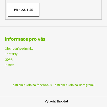
v
k
PŘIHLÁSIT SE
y
v
ý
p
i
s
Informace pro vás
u
Obchodní podmínky
Kontakty
GDPR
Platby
eXtrem-audio na facebooku
eXtrem-audio na Instagramu
Vytvořil Shoptet