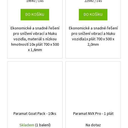
Měrná
Měrná
199 Kč / 1 ks
229 Kč / 1 ks
cena:
cena:
DO KOŠÍKU
DO KOŠÍKU
Ekonomické a snadné řešení
Ekonomické a snadné řešení
pro snížení vibrací a hluku
pro snížení vibrací a hluku
vozidla, materiál s nízkou
vozidla1x plát 700 x 500 x
hmotností 10x plát 700 x 500
2,0mm
x 1,6mm
Paramat Goat Pack - 10ks
Paramat NVX Pro - 1 plát
Skladem
(1 balení)
Na dotaz