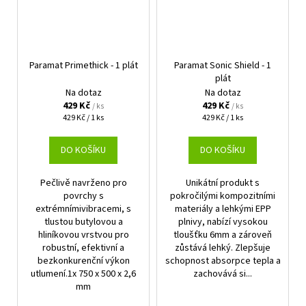
Paramat Primethick - 1 plát
Paramat Sonic Shield - 1
plát
Na dotaz
Na dotaz
429 Kč
429 Kč
/ ks
/ ks
Měrná
Měrná
429 Kč / 1 ks
429 Kč / 1 ks
cena:
cena:
DO KOŠÍKU
DO KOŠÍKU
Pečlivě navrženo pro
Unikátní produkt s
povrchy s
pokročilými kompozitními
extrémnímivibracemi, s
materiály a lehkými EPP
tlustou butylovou a
plnivy, nabízí vysokou
hliníkovou vrstvou pro
tloušťku 6mm a zároveň
robustní, efektivní a
zůstává lehký. Zlepšuje
bezkonkurenční výkon
schopnost absorpce tepla a
utlumení.1x 750 x 500 x 2,6
zachovává si...
mm