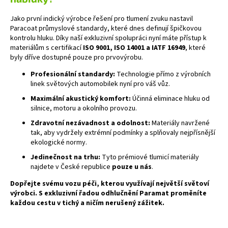
Jako první indický výrobce řešení pro tlumení zvuku nastavil
Paracoat průmyslové standardy, které dnes definují špičkovou
kontrolu hluku. Díky naší exkluzivní spolupráci nyní máte přístup k
materiálům s certifikací
ISO 9001, ISO 14001 a IATF 16949
, které
byly dříve dostupné pouze pro prvovýrobu.
Profesionální standardy:
Technologie přímo z výrobních
linek světových automobilek nyní pro váš vůz.
Maximální akustický komfort:
Účinná eliminace hluku od
silnice, motoru a okolního provozu.
Zdravotní nezávadnost a odolnost:
Materiály navržené
tak, aby vydržely extrémní podmínky a splňovaly nejpřísnější
ekologické normy.
Jedinečnost na trhu:
Tyto prémiové tlumicí materiály
najdete v České republice
pouze u nás
.
Dopřejte svému vozu péči, kterou využívají největší světoví
výrobci. S exkluzivní řadou odhlučnění Paramat proměníte
každou cestu v tichý a ničím nerušený zážitek.