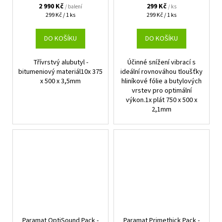
2 990 Kč
299 Kč
/ balení
/ ks
Měrná
Měrná
299 Kč / 1 ks
299 Kč / 1 ks
cena:
cena:
DO KOŠÍKU
DO KOŠÍKU
Třívrstvý alubutyl -
Účinné snížení vibrací s
bitumeniový materiál10x 375
ideální rovnováhou tloušťky
x 500 x 3,5mm
hliníkové fólie a butylových
vrstev pro optimální
výkon.1x plát 750 x 500 x
2,1mm
Paramat OptiSound Pack -
Paramat Primethick Pack -