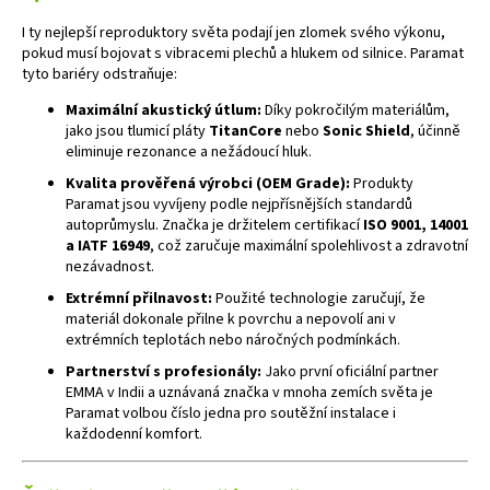
a
I ty nejlepší reproduktory světa podají jen zlomek svého výkonu,
j
pokud musí bojovat s vibracemi plechů a hlukem od silnice. Paramat
tyto bariéry odstraňuje:
í
t
Maximální akustický útlum:
Díky pokročilým materiálům,
jako jsou tlumicí pláty
TitanCore
nebo
Sonic Shield
, účinně
?
eliminuje rezonance a nežádoucí hluk.
Kvalita prověřená výrobci (OEM Grade):
Produkty
Paramat jsou vyvíjeny podle nejpřísnějších standardů
autoprůmyslu. Značka je držitelem certifikací
ISO 9001, 14001
a IATF 16949
, což zaručuje maximální spolehlivost a zdravotní
HLEDAT
nezávadnost.
Extrémní přilnavost:
Použité technologie zaručují, že
materiál dokonale přilne k povrchu a nepovolí ani v
extrémních teplotách nebo náročných podmínkách.
D
o
Partnerství s profesionály:
Jako první oficiální partner
EMMA v Indii a uznávaná značka v mnoha zemích světa je
p
Paramat volbou číslo jedna pro soutěžní instalace i
o
každodenní komfort.
r
u