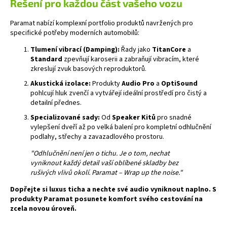
č
Řešení pro každou část vašeho vozu
u
j
Paramat nabízí komplexní portfolio produktů navržených pro
specifické potřeby moderních automobilů:
e
m
Tlumení vibrací (Damping):
Řady jako
TitanCore
a
e
Standard
zpevňují karoserii a zabraňují vibracím, které
zkreslují zvuk basových reproduktorů.
Akustická izolace:
Produkty
Audio Pro
a
OptiSound
MACROM
pohlcují hluk zvenčí a vytvářejí ideální prostředí pro čistý a
T1003DAB
detailní přednes.
11
490
Specializované sady:
Od
Speaker Kitů
pro snadné
Kč
vylepšení dveří až po velká balení pro kompletní odhlučnění
podlahy, střechy a zavazadlového prostoru.
"Odhlučnění není jen o tichu. Je o tom, nechat
vyniknout každý detail vaší oblíbené skladby bez
rušivých vlivů okolí. Paramat – Wrap up the noise."
Dopřejte si luxus ticha a nechte své audio vyniknout naplno. S
produkty Paramat posunete komfort svého cestování na
zcela novou úroveň.