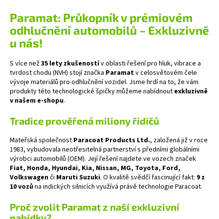
Paramat: Průkopník v prémiovém
odhlučnění automobilů – Exkluzivně
u nás!
S více než
35 lety zkušeností
v oblasti řešení pro hluk, vibrace a
tvrdost chodu (NVH) stojí značka
Paramat
v celosvětovém čele
vývoje materiálů pro odhlučnění vozidel. Jsme hrdí na to, že vám
produkty této technologické špičky můžeme nabídnout
exkluzivně
v našem e-shopu
.
Tradice prověřená miliony řidičů
Mateřská společnost
Paracoat Products Ltd.
, založená již v roce
1983, vybudovala neotřesitelná partnerství s předními globálními
výrobci automobilů (OEM). Její řešení najdete ve vozech značek
Fiat, Honda, Hyundai, Kia, Nissan, MG, Toyota, Ford,
Volkswagen
či
Maruti Suzuki
. O kvalitě svědčí fascinující fakt:
9 z
10 vozů
na indických silnicích využívá právě technologie Paracoat.
Proč zvolit Paramat z naší exkluzivní
nabídky?