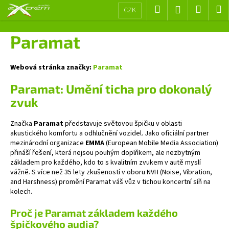
K
Přejít
Hledat
Nákup
M
Přihlášení
CZK
na
o
obsah
Zpět
Zpět
košík
š
Paramat
í
C
k
o
Webová stránka značky:
Paramat
p
Paramat: Umění ticha pro dokonalý
o
zvuk
t
ř
Značka
Paramat
představuje světovou špičku v oblasti
e
akustického komfortu a odhlučnění vozidel. Jako oficiální partner
mezinárodní organizace
EMMA
(European Mobile Media Association)
b
přináší řešení, která nejsou pouhým doplňkem, ale nezbytným
u
základem pro každého, kdo to s kvalitním zvukem v autě myslí
vážně. S více než 35 lety zkušeností v oboru NVH (Noise, Vibration,
j
and Harshness) promění Paramat váš vůz v tichou koncertní síň na
e
kolech.
t
Proč je Paramat základem každého
e
špičkového audia?
n