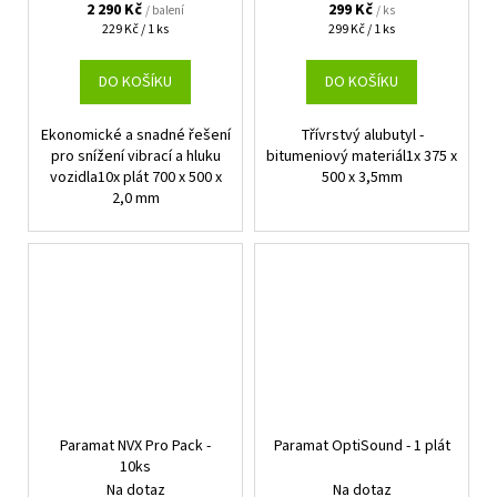
2 290 Kč
299 Kč
/ balení
/ ks
Měrná
Měrná
229 Kč / 1 ks
299 Kč / 1 ks
cena:
cena:
DO KOŠÍKU
DO KOŠÍKU
Ekonomické a snadné řešení
Třívrstvý alubutyl -
pro snížení vibrací a hluku
bitumeniový materiál1x 375 x
vozidla10x plát 700 x 500 x
500 x 3,5mm
2,0 mm
Paramat NVX Pro Pack -
Paramat OptiSound - 1 plát
10ks
Na dotaz
Na dotaz