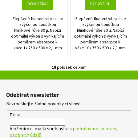
DO KOŠÍKU
DO KOŠÍKU
Zlepšené tlumení vibrací se
Zlepšené tlumení vibrací se
zvýšenou tloušťkou
zvýšenou tloušťkou
hliníkové fólie 80 μ. Nabízí
hliníkové fólie 80 μ. Nabízí
optimální výkon s vynikajícím
optimální výkon s vynikajícím
poměrem absorpce k
poměrem absorpce k
váze.1x 750 x 500 x 2,1 mm
váze.10x 750 x 500 x 2,1 mm
18
položek celkem
O
v
Z
l
á
á
Odebírat newsletter
d
p
Nezmeškejte žádné novinky či slevy!
a
a
c
t
E-mail
í
í
p
Vložením e-mailu souhlasíte s
podmínkami ochrany
r
osobních údajů