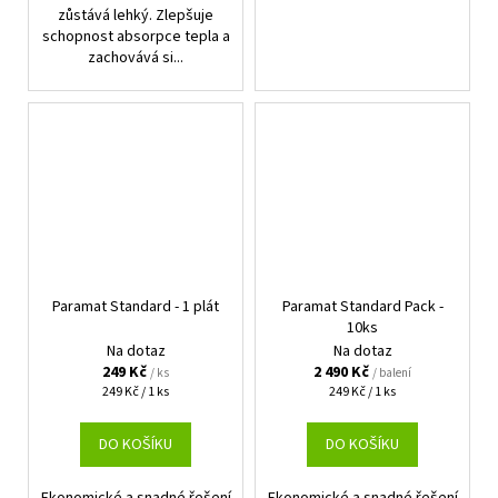
zůstává lehký. Zlepšuje
schopnost absorpce tepla a
zachovává si...
Paramat Standard - 1 plát
Paramat Standard Pack -
10ks
Na dotaz
Na dotaz
249 Kč
2 490 Kč
/ ks
/ balení
Měrná
Měrná
249 Kč / 1 ks
249 Kč / 1 ks
cena:
cena:
DO KOŠÍKU
DO KOŠÍKU
Ekonomické a snadné řešení
Ekonomické a snadné řešení