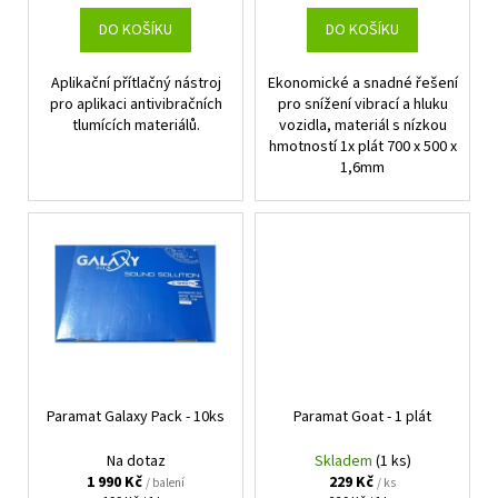
t
DO KOŠÍKU
DO KOŠÍKU
ů
Aplikační přítlačný nástroj
Ekonomické a snadné řešení
pro aplikaci antivibračních
pro snížení vibrací a hluku
tlumících materiálů.
vozidla, materiál s nízkou
hmotností 1x plát 700 x 500 x
1,6mm
Paramat Galaxy Pack - 10ks
Paramat Goat - 1 plát
Na dotaz
Skladem
(1 ks)
1 990 Kč
229 Kč
/ balení
/ ks