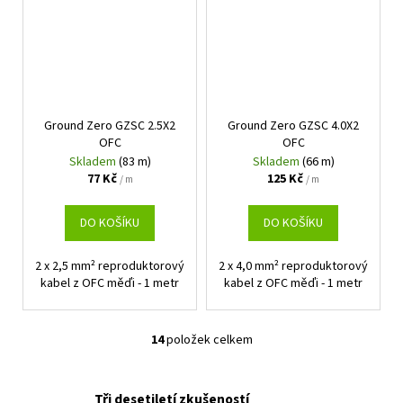
Ground Zero GZSC 2.5X2
Ground Zero GZSC 4.0X2
OFC
OFC
Skladem
(83 m)
Skladem
(66 m)
77 Kč
125 Kč
/ m
/ m
DO KOŠÍKU
DO KOŠÍKU
2 x 2,5 mm² reproduktorový
2 x 4,0 mm² reproduktorový
kabel z OFC měďi - 1 metr
kabel z OFC měďi - 1 metr
14
položek celkem
O
v
l
Tři desetiletí zkušeností