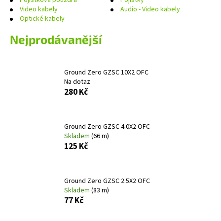
Video kabely
Audio - Video kabely
a
Optické kabely
j
í
Nejprodávanější
t
?
Ground Zero GZSC 10X2 OFC
Na dotaz
280 Kč
HLEDAT
Ground Zero GZSC 4.0X2 OFC
Skladem
(66 m)
125 Kč
D
o
p
Ground Zero GZSC 2.5X2 OFC
o
Skladem
(83 m)
77 Kč
r
u