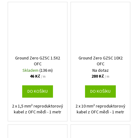
Ground Zero GZSC 1.5X2
Ground Zero GZSC 10X2
OFC
OFC
Skladem
(136 m)
Na dotaz
46 Kč
280 Kč
/ m
/ m
DO KOŠÍKU
DO KOŠÍKU
2 x 1,5 mm² reproduktorový
2 x 10 mm² reproduktorový
kabel z OFC měďi - 1 metr
kabel z OFC měďi - 1 metr