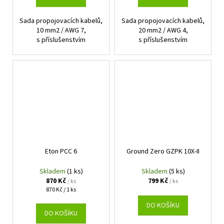
Sada propojovacích kabelů,
Sada propojovacích kabelů,
10 mm2 / AWG 7,
20 mm2 / AWG 4,
s příslušenstvím
s příslušenstvím
Eton PCC 6
Ground Zero GZPK 10X-II
Skladem
(1 ks)
Skladem
(5 ks)
870 Kč
799 Kč
/ ks
/ ks
Měrná
870 Kč / 1 ks
cena:
DO KOŠÍKU
DO KOŠÍKU