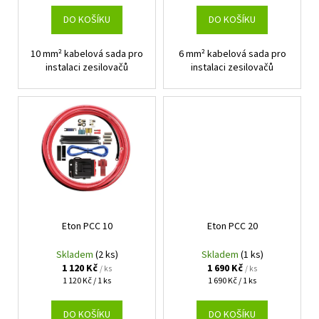
k
t
DO KOŠÍKU
DO KOŠÍKU
ů
10 mm² kabelová sada pro
6 mm² kabelová sada pro
instalaci zesilovačů
instalaci zesilovačů
Eton PCC 10
Eton PCC 20
Skladem
(2 ks)
Skladem
(1 ks)
1 120 Kč
1 690 Kč
/ ks
/ ks
Měrná
Měrná
1 120 Kč / 1 ks
1 690 Kč / 1 ks
cena:
cena:
DO KOŠÍKU
DO KOŠÍKU