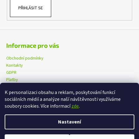
PŘIHLÁSIT SE
Informace pro vás
Obchodní podmínky
Kontakty
GDPR
Platby
K personalizaci obsahu a reklam, poskytování funkcí
sociálních médií a analýze naší návštěvnosti využíváme
eXtrem-audio na facebooku
eXtrem-audio na Instagramu
soubory cookies. Více informací
zde
.
Nastavení
Vytvořil Shoptet
Copyright 2026
eXtrem-audio.cz
. Všechna práva vyhrazena.