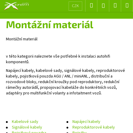
K
Přejít
Hledat
Nákup
M
Přihlášení
CZK
na
o
obsah
Zpět
Zpět
košík
š
Montážní materiál
í
C
k
o
Montážní materiál
p
o
v této kategorii naleznete vše potřebné k instalaci autohifi
komponentů.
t
ř
Napájecí kabely, kabelové sady, signálové kabely, reproduktorové
kabely, pojistková pouzda AGU / ANL / miniANL , distribuční a
e
rozvodové bloky, redukční kroužky pod reproduktory, redukční
b
rámečky autorádíí, propojovací kabeláže do konkrétních vozů,
u
adaptéry pro multifunkční volanty a infotaitment vozů.
j
e
t
Kabelové sady
Napájecí kabely
e
Signálové kabely
Reproduktorové kabely
n
Pojistková pouzdra
Pojistky