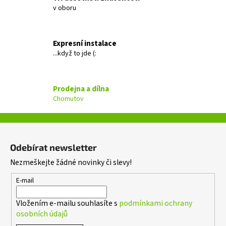
á
v oboru
d
a
c
Expresní instalace
í
...když to jde (:
p
r
v
Prodejna a dílna
k
Chomutov
y
v
ý
Z
p
á
i
Odebírat newsletter
p
s
Nezmeškejte žádné novinky či slevy!
a
u
t
E-mail
í
Vložením e-mailu souhlasíte s
podmínkami ochrany
osobních údajů