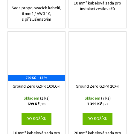
10 mm² kabelová sada pro
Sada propojovacích kabelů,
instalaci zesilovačů
6 mm2 / AWG 10,
s příslušenstvím
799 KČ
–12 %
Ground Zero GZPK 10XLC-II
Ground Zero GZPK 20X-II
Skladem
(1 ks)
Skladem
(7 ks)
699 Kč
1 399 Kč
/ ks
/ ks
DO KOŠÍKU
DO KOŠÍKU
10 mm² kabelová sada pro
20 mm² kabelová sada pro