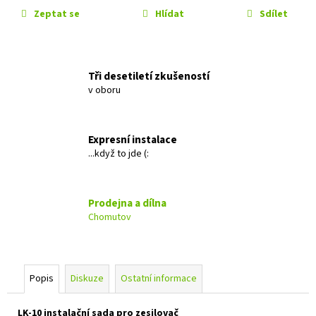
č
Zeptat se
Hlídat
Sdílet
u
j
e
m
Tři desetiletí zkušeností
e
v oboru
EVOTEC
ANTICREAK
Expresní instalace
339
...když to jde (:
Kč
Prodejna a dílna
Chomutov
Popis
Diskuze
Ostatní informace
LK-10 instalační sada pro zesilovač