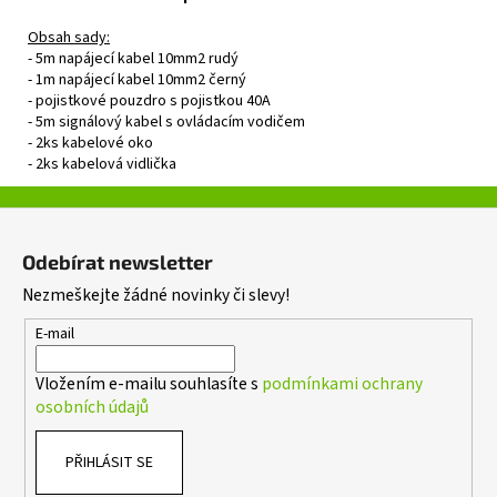
Obsah sady:
- 5m napájecí kabel 10mm2 rudý
- 1m napájecí kabel 10mm2 černý
- pojistkové pouzdro s pojistkou 40A
- 5m signálový kabel s ovládacím vodičem
- 2ks kabelové oko
- 2ks kabelová vidlička
Z
á
Odebírat newsletter
p
Nezmeškejte žádné novinky či slevy!
a
t
E-mail
í
Vložením e-mailu souhlasíte s
podmínkami ochrany
osobních údajů
PŘIHLÁSIT SE