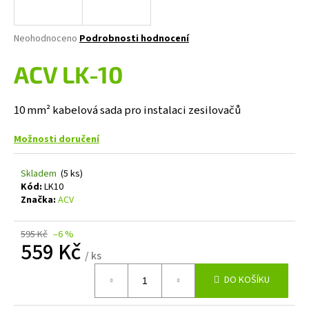
a
j
Průměrné
Neohodnoceno
Podrobnosti hodnocení
í
hodnocení
produktu
ACV LK-10
t
je
?
0,0
z
10 mm² kabelová sada pro instalaci zesilovačů
5
hvězdiček.
Možnosti doručení
HLEDAT
Skladem
(5 ks)
Kód:
LK10
Značka:
ACV
D
o
595 Kč
–6 %
559 Kč
p
/ ks
o
Měrná
r
DO KOŠÍKU
cena:
u