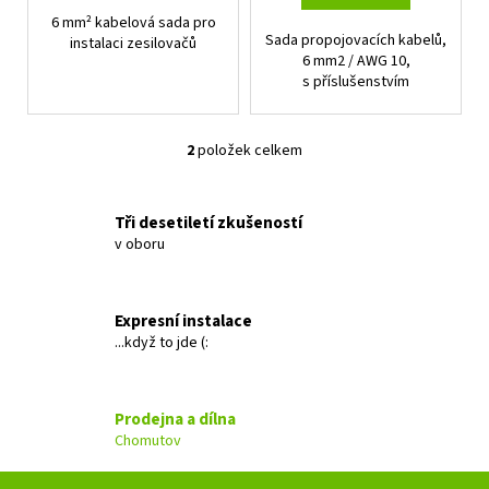
č
6 mm² kabelová sada pro
u
Sada propojovacích kabelů,
instalaci zesilovačů
j
6 mm2 / AWG 10,
e
s příslušenstvím
m
e
2
položek celkem
O
v
GROUND
ZERO
l
Tři desetiletí zkušeností
GZRC
á
165.2SQX-
v oboru
d
IV
a
5
c
599
Expresní instalace
Kč
í
...když to jde (:
Původně:
p
5
r
899
v
Kč
Prodejna a dílna
k
Chomutov
y
v