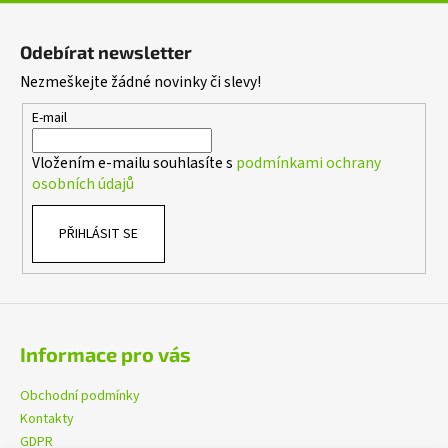
ý
Z
p
á
i
Odebírat newsletter
p
s
Nezmeškejte žádné novinky či slevy!
a
u
t
E-mail
í
Vložením e-mailu souhlasíte s
podmínkami ochrany
osobních údajů
PŘIHLÁSIT SE
Informace pro vás
Obchodní podmínky
Kontakty
GDPR