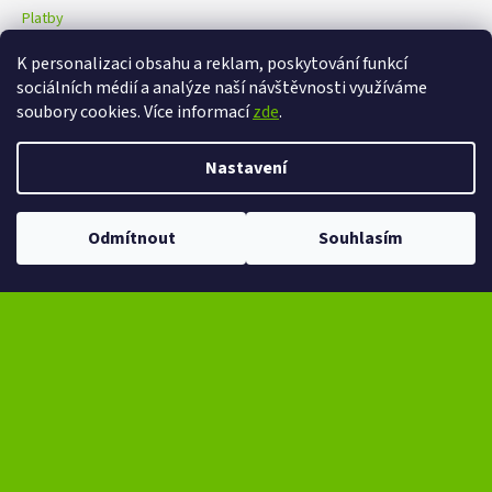
Platby
K personalizaci obsahu a reklam, poskytování funkcí
sociálních médií a analýze naší návštěvnosti využíváme
eXtrem-audio na facebooku
eXtrem-audio na Instagramu
soubory cookies. Více informací
zde
.
Nastavení
Vytvořil Shoptet
Copyright 2026
eXtrem-audio.cz
. Všechna práva vyhrazena.
Odmítnout
Souhlasím
Upravit nastavení cookies