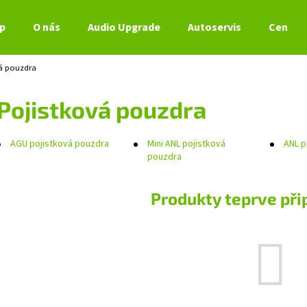
p
O nás
Audio Upgrade
Autoservis
Ceník s
vá pouzdra
Co potřebujete najít?
Pojistková pouzdra
HLEDAT
AGU pojistková pouzdra
Mini ANL pojistková
ANL p
pouzdra
Doporučujeme
Produkty teprve při