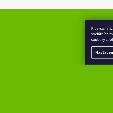
K personaliz
sociálních m
soubory cook
Nastaven