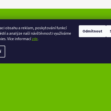
aci obsahu a reklam, poskytování funkcí
Odmítnout
édií a analýze naší návštěvnosti využíváme
ies. Více informací
zde
.
í