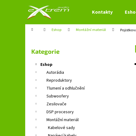
K
Přejít
na
o
Kontakty
Esho
obsah
Zpět
Zpět
š
do
do
í
Domů
Eshop
Montážní materiál
Pojistko
obchodu
obchodu
k
P
o
Přeskočit
Kategorie
s
kategorie
t
Eshop
r
Autorádia
a
Reproduktory
n
Tlumení a odhlučnění
n
Subwoofery
í
Zesilovače
p
DSP procesory
a
Montážní materiál
n
Kabelové sady
e
Napájecí kabely