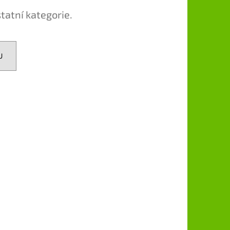
B 3.250 SPL
tatní kategorie.
U