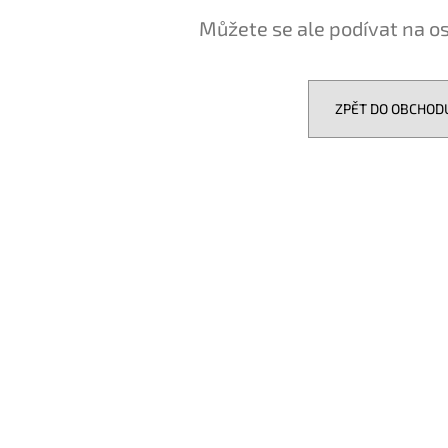
EVOTEC ANTICREAK
GROUND ZERO GZI
Můžete se ale podívat na os
339 Kč
12 990 Kč
ZPĚT DO OBCHOD