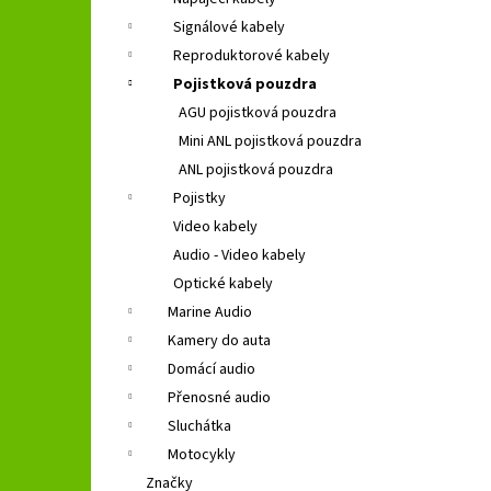
GROUND ZERO GZFC 165.2
l
Signálové kabely
1 690 Kč
Původně:
2 490 Kč
Reproduktorové kabely
Pojistková pouzdra
AGU pojistková pouzdra
Mini ANL pojistková pouzdra
ANL pojistková pouzdra
Pojistky
Video kabely
Audio - Video kabely
Optické kabely
Marine Audio
Kamery do auta
Domácí audio
Přenosné audio
Sluchátka
Motocykly
Značky