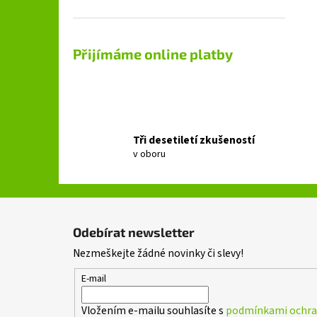
Přijímáme online platby
Tři desetiletí zkušeností
v oboru
Z
á
Odebírat newsletter
p
Nezmeškejte žádné novinky či slevy!
a
t
E-mail
í
Vložením e-mailu souhlasíte s
podmínkami ochran