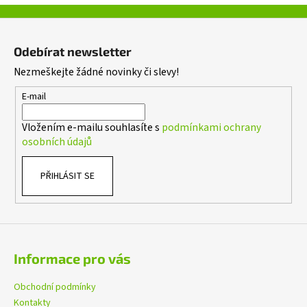
v
ý
Z
p
á
i
Odebírat newsletter
p
s
Nezmeškejte žádné novinky či slevy!
a
u
t
E-mail
í
Vložením e-mailu souhlasíte s
podmínkami ochrany
osobních údajů
PŘIHLÁSIT SE
Informace pro vás
Obchodní podmínky
Kontakty