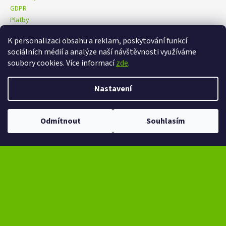
GDPR
Platby
K personalizaci obsahu a reklam, poskytování funkcí
sociálních médií a analýze naší návštěvnosti využíváme
eXtrem-audio na facebooku
eXtrem-audio na Instagramu
soubory cookies. Více informací
zde
.
Nastavení
Vytvořil Shoptet
Copyright 2026
eXtrem-audio.cz
. Všechna práva vyhrazena.
Ve dnech 13-14.8 omezení provozu V případě návštěvy se dotazujte na
Odmítnout
Souhlasím
Upravit nastavení cookies
čas na telefonním čísle - +420 776 865 651