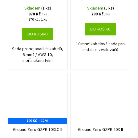
Skladem
(1 ks)
Skladem
(5 ks)
870 Kč
799 Kč
/ ks
/ ks
Měrná
870 Kč / 1 ks
cena:
DO KOŠÍKU
DO KOŠÍKU
10 mm² kabelová sada pro
Sada propojovacích kabelů,
instalaci zesilovačů
6 mm2 / AWG 10,
s příslušenstvím
799 KČ
–12 %
Ground Zero GZPK 10XLC-II
Ground Zero GZPK 20X-II