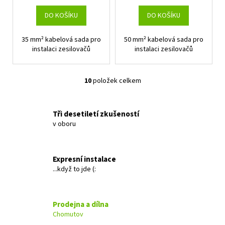
DO KOŠÍKU
DO KOŠÍKU
35 mm² kabelová sada pro
50 mm² kabelová sada pro
instalaci zesilovačů
instalaci zesilovačů
10
položek celkem
O
v
l
Tři desetiletí zkušeností
á
v oboru
d
a
c
Expresní instalace
í
...když to jde (:
p
r
v
Prodejna a dílna
k
Chomutov
y