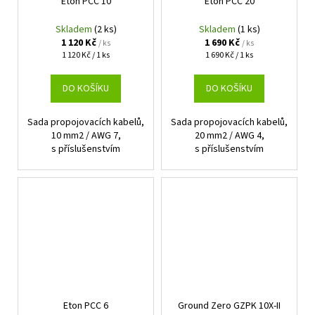
Eton PCC 10
Eton PCC 20
Skladem
(2 ks)
Skladem
(1 ks)
1 120 Kč
1 690 Kč
/ ks
/ ks
Měrná
Měrná
1 120 Kč / 1 ks
1 690 Kč / 1 ks
cena:
cena:
DO KOŠÍKU
DO KOŠÍKU
Sada propojovacích kabelů,
Sada propojovacích kabelů,
10 mm2 / AWG 7,
20 mm2 / AWG 4,
s příslušenstvím
s příslušenstvím
Eton PCC 6
Ground Zero GZPK 10X-II