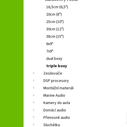
GROUND ZERO GZFC 165.2
l
16,5cm (6,5")
1 690 Kč
Původně:
2 490 Kč
20cm (8")
25cm (10")
30cm (12")
38cm (15")
6x9"
7x9"
dual boxy
triple boxy
Zesilovače
DSP procesory
Montážní materiál
Marine Audio
Kamery do auta
Domácí audio
Přenosné audio
Sluchátka