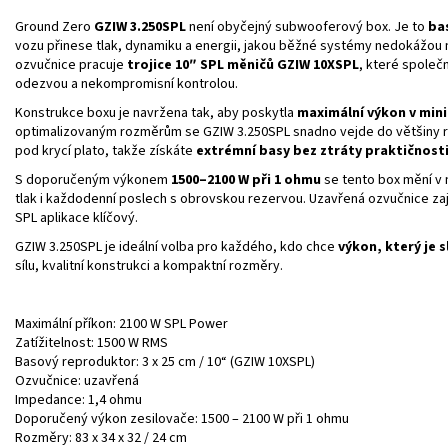
Ground Zero
GZIW 3.250SPL
není obyčejný subwooferový box. Je to
ba
vozu přinese tlak, dynamiku a energii, jakou běžné systémy nedokážou 
ozvučnice pracuje
trojice 10″ SPL měničů GZIW 10XSPL
, které společ
odezvou a nekompromisní kontrolou.
Konstrukce boxu je navržena tak, aby poskytla
maximální výkon v min
optimalizovaným rozměrům se GZIW 3.250SPL snadno vejde do většiny rod
pod krycí plato, takže získáte
extrémní basy bez ztráty praktičnost
S doporučeným výkonem
1500–2100 W při 1 ohmu
se tento box mění v 
tlak i každodenní poslech s obrovskou rezervou. Uzavřená ozvučnice zaji
SPL aplikace klíčový.
GZIW 3.250SPL je ideální volba pro každého, kdo chce
výkon, který je sl
sílu, kvalitní konstrukci a kompaktní rozměry.
Maximální příkon: 2100 W SPL Power
Zatížitelnost: 1500 W RMS
Basový reproduktor: 3 x 25 cm / 10“ (GZIW 10XSPL)
Ozvučnice: uzavřená
Impedance: 1,4 ohmu
Doporučený výkon zesilovače: 1500 – 2100 W při 1 ohmu
Rozměry: 83 x 34 x 32 / 24 cm