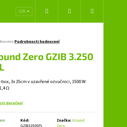
Hledat
Přihlášení
Nákupní
lužeb
Obchodní podmínky
Značky
CZK
košík
né
dnoceno
Podrobnosti hodnocení
ení
tu
ound Zero GZIB 3.250
L
ček.
-box, 3x 25cm v uzavřené ozvučnici, 1500 W
1,4 Ω
ti doručení
Následující
dem
Kód:
Značka:
Ground
GZIB3250SPL
Zero