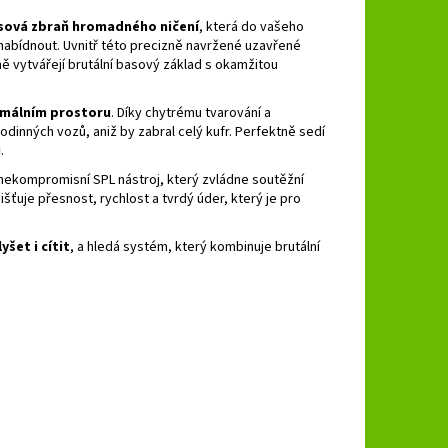
sová zbraň hromadného ničení
, která do vašeho
nabídnout. Uvnitř této precizně navržené uzavřené
ně vytvářejí brutální basový základ s okamžitou
imálním prostoru
. Díky chytrému tvarování a
inných vozů, aniž by zabral celý kufr. Perfektně sedí
i
.
nekompromisní SPL nástroj, který zvládne soutěžní
šťuje přesnost, rychlost a tvrdý úder, který je pro
yšet i cítit
, a hledá systém, který kombinuje brutální