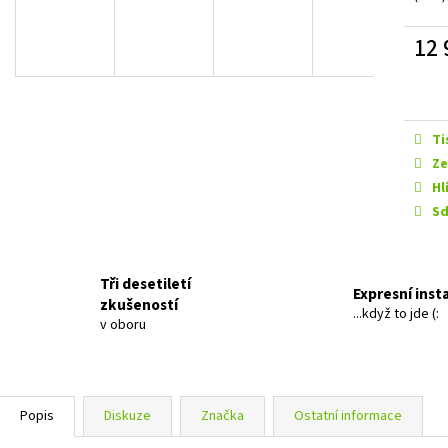
EVOTEC ROLLER 30 MM LONG
GROUND ZERO GZI
999 Kč
12 990 Kč
12 
Měrn
cena:
Ti
Ze
Hl
Sd
Tři desetiletí
Expresní inst
zkušeností
...když to jde (:
v oboru
Popis
Diskuze
Značka
Ostatní informace