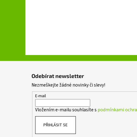
Z
á
Odebírat newsletter
p
Nezmeškejte žádné novinky či slevy!
a
t
E-mail
í
Vložením e-mailu souhlasíte s
podmínkami ochran
PŘIHLÁSIT SE