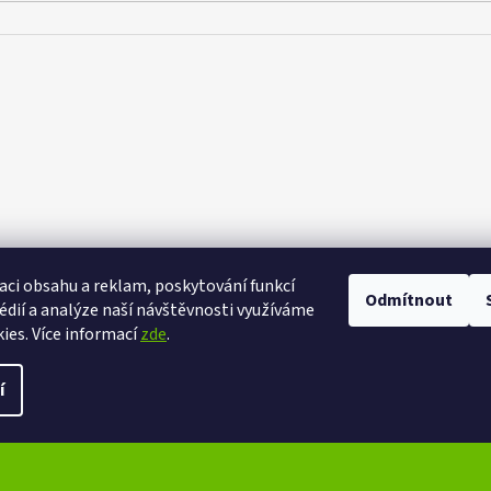
aci obsahu a reklam, poskytování funkcí
Odmítnout
eXtrem-audio na facebooku
eXtrem-audio na Instagramu
édií a analýze naší návštěvnosti využíváme
ies. Více informací
zde
.
ena.
Upravit nastavení cookies
í