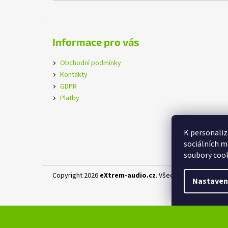
Informace pro vás
Obchodní podmínky
Kontakty
GDPR
Platby
K personaliz
sociálních m
soubory cook
Copyright 2026
eXtrem-audio.cz
. Všechna práva vyhraz
Nastaven