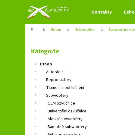
K
Přejít
na
o
Kontakty
Esho
obsah
Zpět
Zpět
š
do
do
í
Domů
Eshop
Subwoofery
Subwoofery v b
obchodu
obchodu
k
P
o
Přeskočit
Kategorie
s
kategorie
t
Eshop
r
Autorádia
a
Reproduktory
n
Tlumení a odhlučnění
n
Subwoofery
í
OEM ozvučnice
p
Univerzální ozvučnice
a
Aktivní subwoofery
n
Samotné subwoofery
e
Subwoofery v boxu