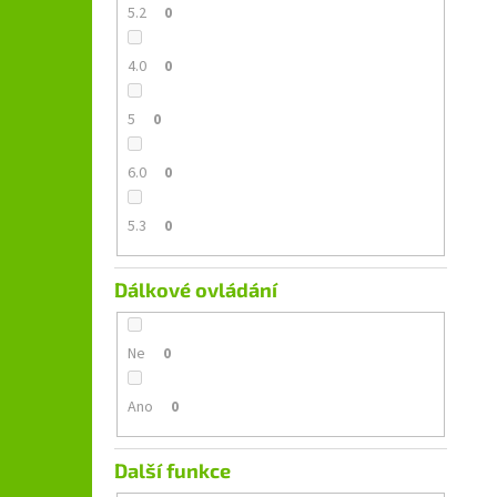
5.2
0
4.0
0
5
0
6.0
0
5.3
0
Dálkové ovládání
Ne
0
Ano
0
Další funkce