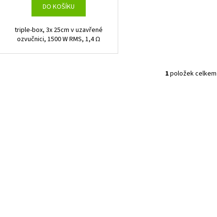
DO KOŠÍKU
triple-box, 3x 25cm v uzavřené
ozvučnici, 1500 W RMS, 1,4 Ω
1
položek celkem
O
v
l
á
d
a
c
í
p
r
v
k
y