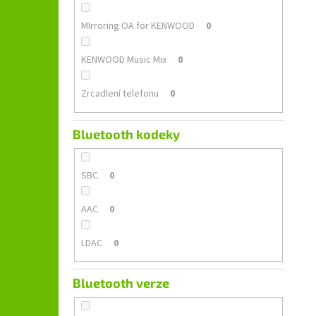
MIrroring OA for KENWOOD
0
KENWOOD Music Mix
0
Zrcadlení telefonu
0
Bluetooth kodeky
SBC
0
AAC
0
LDAC
0
Bluetooth verze