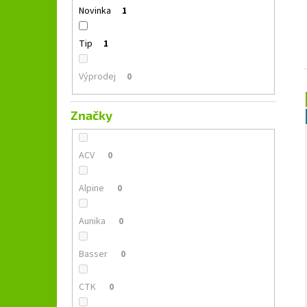
GROUND ZERO GZFC 165.2
l
Novinka
1
1 690 Kč
Původně:
2 490 Kč
Tip
1
Výprodej
0
Značky
ACV
0
Alpine
0
Aunika
0
Basser
0
CTK
0