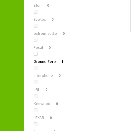
Eton
0
Evotec
0
extrem-audio
0
Focal
0
Ground Zero
1
Interphone
0
JBL
0
Kenwood
0
LEXAR
0