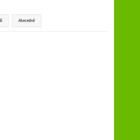
B 3.250 SPL
ší
Abecedně