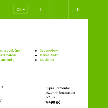
Hledat
Přihlášení
Nákupní
lužeb
Obchodní podmínky
Značky
CZK
košík
ní a odhlučnění
Subwoofery
žní materiál
Marine Audio
sné audio
Sluchátka
ISO
Cupra Formentor
2020+ Fit-box Basser
Následující
5-7 dní
s)
4 490 Kč