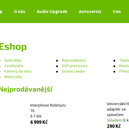
p
O nás
Audio Upgrade
Autoservis
Ceník s
Co potřebujete najít?
Eshop
HLEDAT
Autorádia
Reproduktory
Tlume
Zesilovače
DSP procesory
Montá
Kamery do auta
Domácí audio
Přeno
Motocykly
Doporučujeme
Nejprodávanější
Univerzální 
Interphone RideSync
adaptér se
70
spínačem
5-7 dní
Skladem
(1 k
6 999 Kč
290 Kč