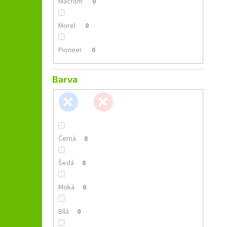
Macrom
0
Morel
0
Pioneer
0
Barva
Černá
0
Šedá
0
Moká
0
Bílá
0