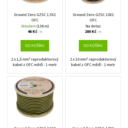
p
č
t
u
r
ů
j
Ground Zero GZSC 1.5X2
Ground Zero GZSC 10X2
o
e
OFC
OFC
d
m
Skladem
(136 m)
Na dotaz
u
46 Kč
280 Kč
e
/ m
/ m
k
t
DO KOŠÍKU
DO KOŠÍKU
GROUND
ů
ZERO
GZTC
2 x 1,5 mm² reproduktorový
2 x 10 mm² reproduktorový
165.2X
kabel z OFC měďi - 1 metr
kabel z OFC měďi - 1 metr
4
399
Kč
Původně:
4
599
Kč