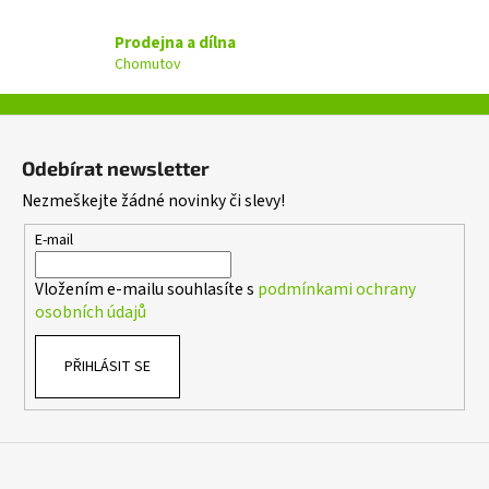
r
v
Prodejna a dílna
k
Chomutov
y
v
ý
Z
p
á
i
Odebírat newsletter
p
s
Nezmeškejte žádné novinky či slevy!
a
u
t
E-mail
í
Vložením e-mailu souhlasíte s
podmínkami ochrany
osobních údajů
PŘIHLÁSIT SE