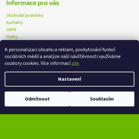
Informace pro vás
Obchodní podmínky
Kontakty
GDPR
Platby
K personalizaci obsahu a reklam, poskytování funkcí
sociálních médií a analýze naší návštěvnosti využíváme
eXtrem-audio na facebooku
eXtrem-audio na Instagramu
soubory cookies. Více informací
zde
.
Nastavení
Vytvořil Shoptet
Copyright 2026
eXtrem-audio.cz
. Všechna práva vyhrazena.
Odmítnout
Souhlasím
Upravit nastavení cookies