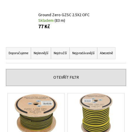
a
j
Ground Zero GZSC 2.5X2 OFC
Skladem
(83 m)
í
77 Kč
t
?
Ř
a
Doporučujeme
Nejlevnější
Nejdražší
Nejprodávanější
Abecedně
z
e
HLEDAT
n
OTEVŘÍT FILTR
í
p
D
V
r
o
ý
p
o
p
o
d
i
r
u
s
u
k