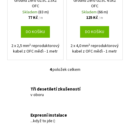
Ground Zero GZSC 2.5X2
Ground Zero GZSC 4.0X2
OFC
OFC
Skladem
(83 m)
Skladem
(66 m)
77 Kč
125 Kč
/ m
/ m
DO KOŠÍKU
DO KOŠÍKU
2 x 2,5 mm² reproduktorový
2 x 4,0 mm² reproduktorový
kabel z OFC měďi - 1 metr
kabel z OFC měďi - 1 metr
4
položek celkem
O
v
l
Tři desetiletí zkušeností
á
v oboru
d
a
c
Expresní instalace
í
...když to jde (:
p