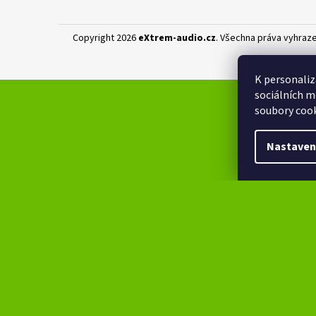
Copyright 2026
eXtrem-audio.cz
. Všechna práva vyhraz
K personaliz
sociálních m
soubory cook
Nastaven