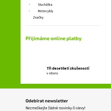
Sluchátka
Motocykly
Značky
Přijímáme online platby
Tři desetiletí zkušeností
v oboru
Z
á
Odebírat newsletter
p
Nezmeškejte žádné novinky či slevy!
a