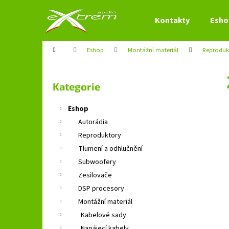
K
Přejít
na
o
Kontakty
Esho
obsah
Zpět
Zpět
š
do
do
í
Domů
Eshop
Montážní materiál
Reproduk
obchodu
obchodu
k
P
o
Přeskočit
Kategorie
s
kategorie
t
Eshop
r
Autorádia
a
Reproduktory
n
Tlumení a odhlučnění
n
Subwoofery
í
Zesilovače
p
DSP procesory
a
Montážní materiál
n
Kabelové sady
e
Napájecí kabely