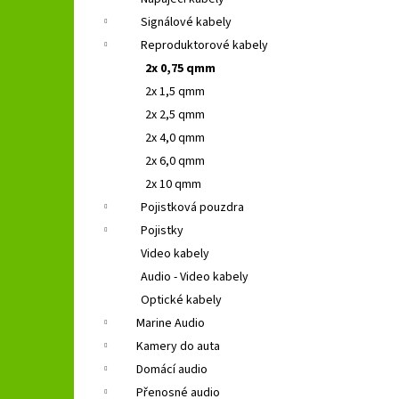
GROUND ZERO GZFC 165.2
l
Signálové kabely
1 690 Kč
Původně:
2 490 Kč
Reproduktorové kabely
2x 0,75 qmm
2x 1,5 qmm
2x 2,5 qmm
2x 4,0 qmm
2x 6,0 qmm
2x 10 qmm
Pojistková pouzdra
Pojistky
Video kabely
Audio - Video kabely
Optické kabely
Marine Audio
Kamery do auta
Domácí audio
Přenosné audio