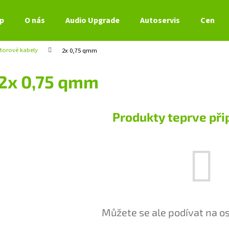
p
O nás
Audio Upgrade
Autoservis
Ceník s
torové kabely
2x 0,75 qmm
Co potřebujete najít?
2x 0,75 qmm
HLEDAT
Produkty teprve při
Doporučujeme
Můžete se ale podívat na os