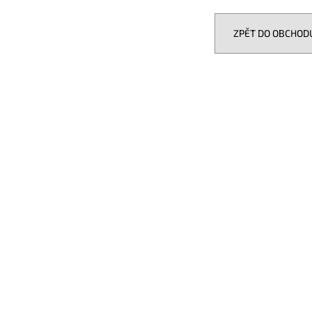
EVOTEC ANTICREAK
GROUND ZERO GZI
339 Kč
12 990 Kč
ZPĚT DO OBCHOD