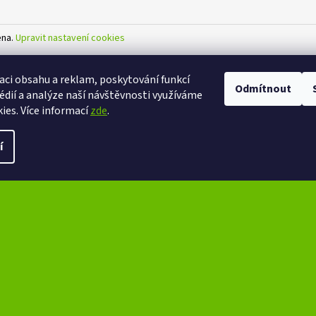
ena.
Upravit nastavení cookies
aci obsahu a reklam, poskytování funkcí
Odmítnout
édií a analýze naší návštěvnosti využíváme
ies. Více informací
zde
.
í