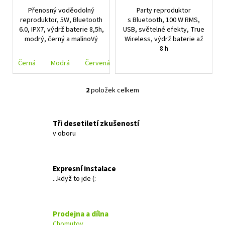
č
Přenosný voděodolný
Party reproduktor
u
reproduktor, 5W, Bluetooth
s Bluetooth, 100 W RMS,
j
6.0, IPX7, výdrž baterie 8,5h,
USB, světelné efekty, True
e
modrý, černý a malinoVý
Wireless, výdrž baterie až
m
8 h
e
Černá
Modrá
Červená
ALPINE
2
položek celkem
INE-
O
AW409S
v
7
l
Tři desetiletí zkušeností
490
á
Kč
v oboru
d
a
c
Expresní instalace
í
...když to jde (:
p
r
v
Prodejna a dílna
k
Chomutov