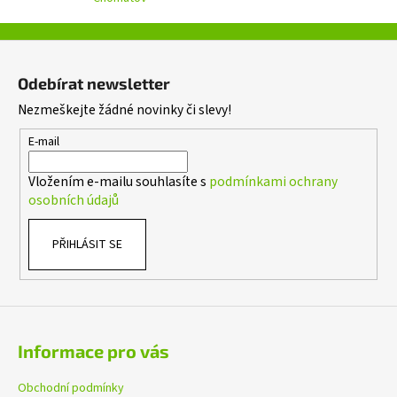
y
v
ý
Z
p
á
i
Odebírat newsletter
p
s
Nezmeškejte žádné novinky či slevy!
a
u
t
E-mail
í
Vložením e-mailu souhlasíte s
podmínkami ochrany
osobních údajů
PŘIHLÁSIT SE
Informace pro vás
Obchodní podmínky