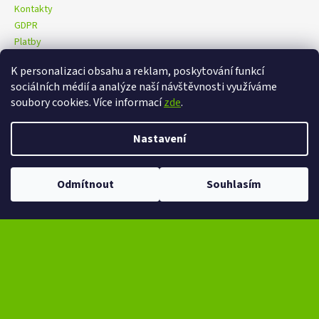
Kontakty
GDPR
Platby
K personalizaci obsahu a reklam, poskytování funkcí
sociálních médií a analýze naší návštěvnosti využíváme
eXtrem-audio na facebooku
eXtrem-audio na Instagramu
soubory cookies. Více informací
zde
.
Nastavení
Vytvořil Shoptet
Copyright 2026
eXtrem-audio.cz
. Všechna práva vyhrazena.
Ve dnech 13-14.8 omezení provozu V případě návštěvy se dotazujte na
Odmítnout
Souhlasím
Upravit nastavení cookies
čas na telefonním čísle - +420 776 865 651