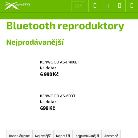
K
Přejít
Hledat
Nákup
M
Přihlášení
CZK
na
o
obsah
Zpět
Zpět
košík
š
Bluetooth reproduktory
í
C
k
Nejprodávanější
o
p
o
KENWOOD AS-P400BT
t
Na dotaz
ř
6 990 Kč
e
b
KENWOOD AS-60BT
u
Na dotaz
j
699 Kč
e
t
Ř
e
a
n
Doporučujeme
Nejlevnější
Nejdražší
Nejprodávanější
Abecedně