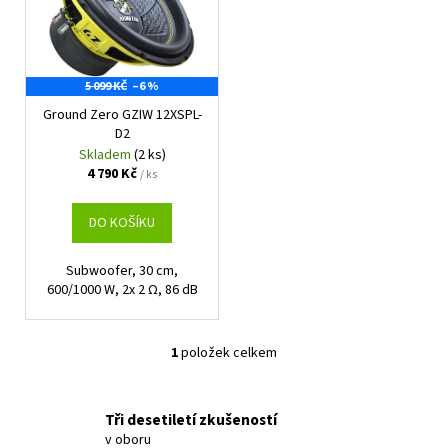
i
s
p
5 099 KČ
–6 %
r
Ground Zero GZIW 12XSPL-
o
D2
d
Skladem
(2 ks)
u
4 790 Kč
/ ks
k
t
DO KOŠÍKU
ů
Subwoofer, 30 cm,
600/1000 W, 2x 2 Ω, 86 dB
1
položek celkem
O
v
l
Tři desetiletí zkušeností
á
v oboru