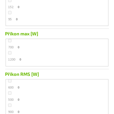
152
0
95
0
Příkon max [W]
700
0
1200
0
Příkon RMS [W]
600
0
500
0
900
0