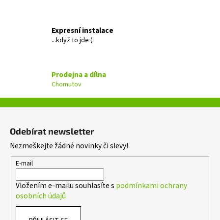
d
a
c
Expresní instalace
í
...když to jde (:
p
r
v
Prodejna a dílna
k
Chomutov
y
v
ý
Z
p
á
i
Odebírat newsletter
p
s
Nezmeškejte žádné novinky či slevy!
a
u
t
E-mail
í
Vložením e-mailu souhlasíte s
podmínkami ochrany
osobních údajů