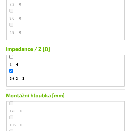
7.3
0
8.6
0
4.8
0
Impedance / Z [Ω]
2
4
2 + 2
1
Montážní hloubka [mm]
178
0
106
0