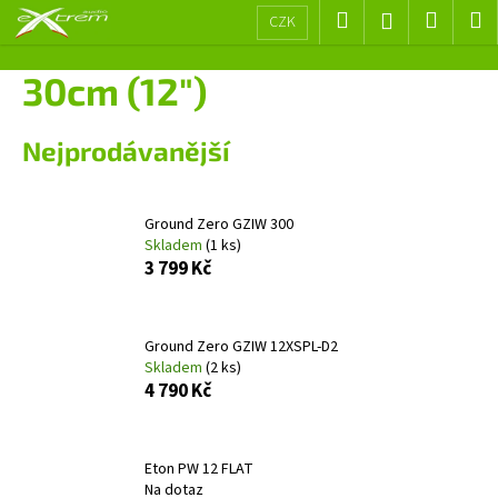
K
Přejít
Hledat
Nákup
M
Přihlášení
CZK
na
o
obsah
Zpět
Zpět
košík
š
30cm (12")
í
C
k
Nejprodávanější
o
p
o
Ground Zero GZIW 300
t
Skladem
(1 ks)
ř
3 799 Kč
e
b
Ground Zero GZIW 12XSPL-D2
u
Skladem
(2 ks)
j
4 790 Kč
e
t
e
Eton PW 12 FLAT
Na dotaz
n