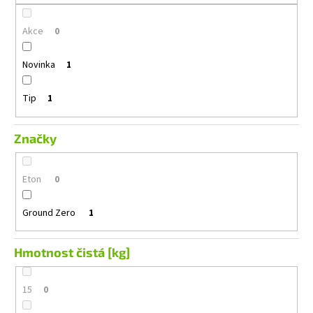
č
u
Akce
j
0
e
m
Novinka
1
e
Tip
1
KENWOOD
DMX-
Značky
7525DABS
13
890
Eton
0
Kč
Původně:
13
Ground Zero
1
990
Kč
Hmotnost čistá [kg]
15
0