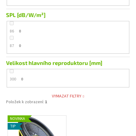
SPL [dB/W/m²]
86
0
87
0
Velikost hlavního reproduktoru [mm]
300
0
VYMAZAT FILTRY
Položek k zobrazení:
1
V
NOVINKA
ý
TIP
p