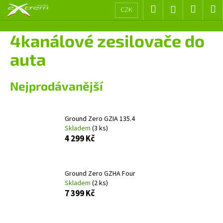
K
Přejít
Hledat
Nákup
M
Přihlášení
CZK
na
o
obsah
Zpět
Zpět
košík
š
4kanálové zesilovače do
í
C
auta
k
o
p
Nejprodávanější
o
t
ř
Ground Zero GZIA 135.4
Skladem
(3 ks)
e
4 299 Kč
b
u
j
Ground Zero GZHA Four
e
Skladem
(2 ks)
7 399 Kč
t
e
n