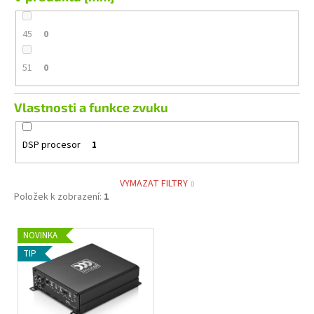
45
0
51
0
Vlastnosti a funkce zvuku
DSP procesor
1
VYMAZAT FILTRY
Položek k zobrazení:
1
V
NOVINKA
ý
TIP
p
i
s