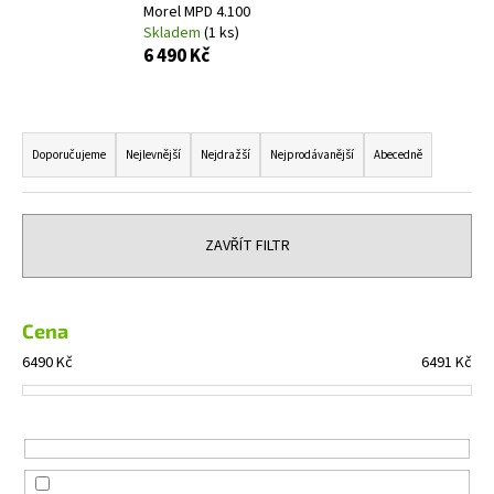
Morel MPD 4.100
a
Skladem
(1 ks)
j
6 490 Kč
í
t
Ř
?
a
Doporučujeme
Nejlevnější
Nejdražší
Nejprodávanější
Abecedně
z
e
n
ZAVŘÍT FILTR
HLEDAT
í
p
r
Cena
D
o
6490
Kč
6491
Kč
o
d
p
u
o
k
r
t
u