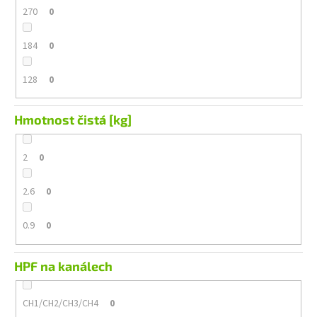
270
0
184
0
128
0
Hmotnost čistá [kg]
2
0
2.6
0
0.9
0
HPF na kanálech
CH1/CH2/CH3/CH4
0