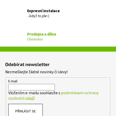
a
c
Expresní instalace
í
...když to jde (:
p
r
v
Prodejna a dílna
k
Chomutov
y
v
ý
Z
p
á
i
Odebírat newsletter
p
s
Nezmeškejte žádné novinky či slevy!
a
u
t
E-mail
í
Vložením e-mailu souhlasíte s
podmínkami ochrany
osobních údajů
PŘIHLÁSIT SE