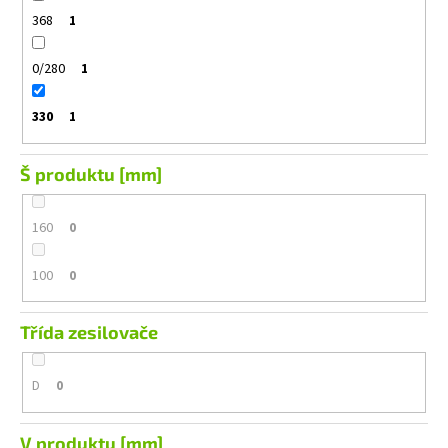
368
1
0/280
1
330
1
Š produktu [mm]
160
0
100
0
Třída zesilovače
D
0
V produktu [mm]