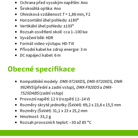
Ochrana před vysokým napětím: Ano
Širokoúhlá optika: Ano
Ohnisková vzdálenost: f = 1,86 mm, F2
Horizontální úhel pohledu: ±180°
Vertikální úhel pohledu: ±103°
Rozsah osvětlení okolí: cca 1–100 lux
Vyvážení bílé: HDR
Formát video výstupu: HD-TVI
Přívodní kabel ke zdroji energie: 3 m
DC napájecí kabel: 6 m
Obecné specifikace
Kompatibilní modely:
DMX-9724XDS
,
DMX-9720XDS
,
DNR-
992RVS
(přední a zadní vstup),
DMX-F920DS
a
DMX-
7525DABS
(zadní vstup)
Provozní napětí: 12 V (rozpětí 12–24 V)
Rozměry skryté jednotky (ŠxVxH): 69,2 x 23,6 x 15,5 mm
Rozměry (ŠxVxH): 31,1 x 23 x 25,2 mm
Hmotnost: 33,2 g
Rozsah provozních teplot: –30 až 85 °C