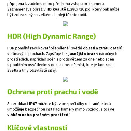
připojená k zadnímu nebo přednímu vstupu pro kameru.
Zaznamenává obraz v
HD kvalitě
(1280x720 px), který pak může
být zobrazený na velkém displeji těchto rádií.
HDR (High Dynamic Range)
HDR pomáhá redukovat "přepálené" světlé oblasti a ztrátu detailů
ve tmavých plochách. Zajišťuje tak
jasnější obraz
v náročných
prostředích, například scén s protisvětlem za dne nebo scén
s pouličním osvětlením v noci a obecně míst, kde je kontrast
světla a tmy obzvláště silný.
Ochrana proti prachu i vodě
S certifikací
IP67
můžete být v bezpečí díky ochraně, která
umožňuje bezpečnou instalaci kamery mimo vozidlo, a to i ve
vlhkém nebo prašném prostředí
.
Klíčové vlastnosti