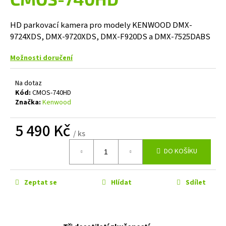
je
a
0,0
z
j
HD parkovací kamera pro modely KENWOOD DMX-
5
9724XDS, DMX-9720XDS, DMX-F920DS a DMX-7525DABS
í
hvězdiček.
t
Možnosti doručení
?
Na dotaz
Kód:
CMOS-740HD
Značka:
Kenwood
HLEDAT
5 490 Kč
/ ks
Měrná
DO KOŠÍKU
cena:
D
o
p
Zeptat se
Hlídat
Sdílet
o
r
u