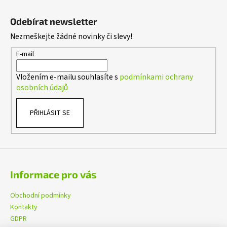
Z
á
Odebírat newsletter
p
Nezmeškejte žádné novinky či slevy!
a
t
E-mail
í
Vložením e-mailu souhlasíte s
podmínkami ochrany
osobních údajů
PŘIHLÁSIT SE
Informace pro vás
Obchodní podmínky
Kontakty
GDPR