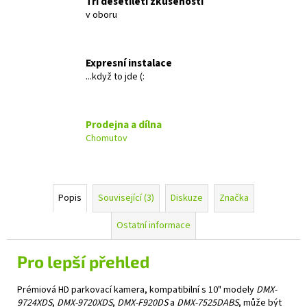
Tři desetiletí zkušeností
č
v oboru
u
j
e
m
Expresní instalace
e
...když to jde (:
GROUND
Prodejna a dílna
ZERO
Chomutov
GZIB
3.250
SPL
12
990
Popis
Související (3)
Diskuze
Značka
Kč
Ostatní informace
Pro lepší přehled
Prémiová HD parkovací kamera, kompatibilní s 10" modely
DMX-
9724XDS
,
DMX-9720XDS
,
DMX-F920DS
a
DMX-7525DABS
, může být