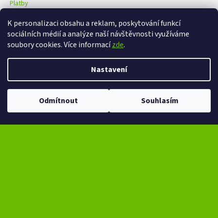
Platby
K personalizaci obsahu a reklam, poskytování funkcí
sociálních médií a analýze naší návštěvnosti využíváme
eXtrem-audio na facebooku
eXtrem-audio na Instagramu
soubory cookies. Více informací
zde
.
Nastavení
Vytvořil Shoptet
Copyright 2026
eXtrem-audio.cz
. Všechna práva vyhrazena.
Odmítnout
Souhlasím
Upravit nastavení cookies