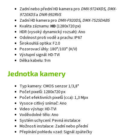
Zadní nebo přední HD kamera pro
DMX-9724XDS
,
DMX-
9720XDS
a
DNR-992RVS
Zadní HD kamera pro
DMX-F920DS
,
DMX-7525DABS
Kvalita záznamu:
HD
(1280x720 px)
HDR (vysoký dynamický rozsah): Ano
Odolnost proti vodě a prachu: IP67
Širokouhlá optika: F2.0
Pozorovací úhly: 180°/103° (H/V)
Výstupní signál: HD-TVI
Délka kabelu: 9 m
Jednotka kamery
Typ kamery: CMOS senzor 1/3,8"
Počet pixelů: 1280x720 px
Počet efektivních pixelů (cca): 1,3 Mpx
Vysoce citlivý snímač: Ano
Video výstup: HD-TVI
Voděodolné tělo: Ano
Systém uchycení: Pevná instalace
Možnosti instalace: Zadní nebo přední
Přepínání pohledu vzad: Signál zpátečky