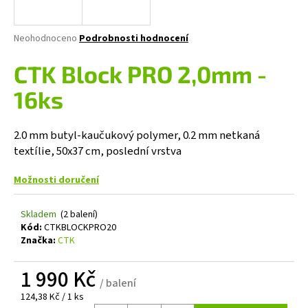
a
j
Průměrné
Neohodnoceno
Podrobnosti hodnocení
í
hodnocení
produktu
CTK Block PRO 2,0mm -
t
je
?
0,0
16ks
z
5
hvězdiček.
2.0 mm butyl-kaučukový polymer, 0.2 mm netkaná
textílie, 50x37 cm, poslední vrstva
HLEDAT
Možnosti doručení
Skladem
(2 balení)
D
Kód:
CTKBLOCKPRO20
o
Značka:
CTK
p
o
1 990 Kč
r
/ balení
u
Měrná
124,38 Kč / 1 ks