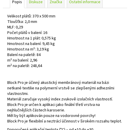
Popis
Diskuze
Značka
Ostatní informace
Velikost plátů: 370 x 500 mm
Tloušťka: 2,0 mm
MLF: 0,29
Počet plátů v balení: 16
Hmotnost na 1 plát: 0,575 kg
Hmotnost na balení: 9,45 kg
Hmotnost na m²: 3,19 kg
Balení na paletě: 84
m² na balení: 2,96
m² na paletě: 248,64
Block Pro je účinný akustický membránový materiál na bázi
netkané textilie na polymerní vrstvě se zlepšenými adhezními
vlastnostmi.
Materiál zaručuje vysoký index zvukově izolačních vlastností.
Block Pro je určen k aplikaci jako finální třetí vrstva na
nejhlučnějších částech karoserie.
Měl by být aplikován pouze na vodorovné povrchy!
Block Pro je flexibilní a neztrácí účinnost v širokém rozsahu teplot.
Doporučená aplikační teplota (°C) – od +10 do +30.