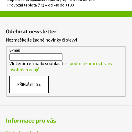
Provozní teplota (°C) – od -40 do +100.
Z
á
Odebírat newsletter
p
Nezmeškejte žádné novinky či slevy!
a
t
E-mail
í
Vložením e-mailu souhlasíte s
podmínkami ochrany
osobních údajů
PŘIHLÁSIT SE
Informace pro vás