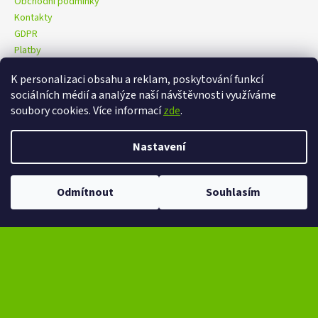
Obchodní podmínky
Kontakty
GDPR
Platby
K personalizaci obsahu a reklam, poskytování funkcí
sociálních médií a analýze naší návštěvnosti využíváme
eXtrem-audio na facebooku
eXtrem-audio na Instagramu
soubory cookies. Více informací
zde
.
Nastavení
Vytvořil Shoptet
Copyright 2026
eXtrem-audio.cz
. Všechna práva vyhrazena.
Odmítnout
Souhlasím
Upravit nastavení cookies