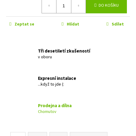
č
cena:
DO KOŠÍKU
u
j
e
Zeptat se
Hlídat
Sdílet
m
e
Tři desetiletí zkušeností
GROUND
ZERO
v oboru
GZRC
165.2SQX-
IV
Expresní instalace
5
...když to jde (:
599
Kč
Původně:
5
Prodejna a dílna
899
Kč
Chomutov