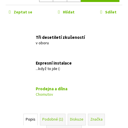
č
u
Zeptat se
Hlídat
Sdílet
j
e
m
e
Tři desetiletí zkušeností
v oboru
MACROM
T1003DAB
11
Expresní instalace
490
...když to jde (:
Kč
Prodejna a dílna
Chomutov
Popis
Podobné (1)
Diskuze
Značka