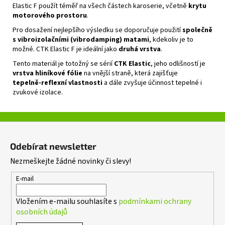
Elastic F použít téměř na všech částech karoserie, včetně
krytu
motorového prostoru
.
Pro dosažení nejlepšího výsledku se doporučuje použití
společně
s vibroizolačními (vibrodamping) matami
, kdekoliv je to
možné. CTK Elastic F je ideální jako
druhá vrstva
.
Tento materiál je totožný se sérií
CTK Elastic
, jeho odlišností je
vrstva hliníkové fólie
na vnější straně, která zajišťuje
tepelně‑reflexní vlastnosti
a dále zvyšuje účinnost tepelné i
zvukové izolace.
Z
á
Odebírat newsletter
p
Nezmeškejte žádné novinky či slevy!
a
t
E-mail
í
Vložením e-mailu souhlasíte s
podmínkami ochrany
osobních údajů