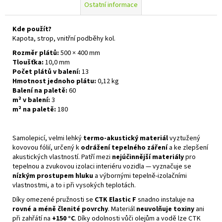
Ostatní informace
Kde použít?
Kapota, strop, vnitřní podběhy kol.
Rozměr plátů:
500 × 400 mm
Tloušťka:
10,0 mm
Počet plátů v balení:
13
Hmotnost jednoho plátu:
0,12 kg
Balení na paletě:
60
m² v balení:
3
m² na paletě:
180
Samolepicí, velmi lehký
termo‑akustický materiál
vyztužený
kovovou fólií, určený k
odrážení tepelného záření
a ke zlepšení
akustických vlastností. Patří mezi
nejúčinnější materiály
pro
tepelnou a zvukovou izolaci interiéru vozidla — vyznačuje se
nízkým prostupem hluku
a výbornými tepelně‑izolačními
vlastnostmi, a to i při vysokých teplotách.
Díky omezené pružnosti se
CTK Elastic F
snadno instaluje na
rovné a méně členité povrchy
. Materiál
neuvolňuje toxiny
ani
při zahřátí na
+150 °C
. Díky odolnosti vůči olejům a vodě lze CTK