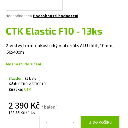
a
j
Průměrné
Neohodnoceno
Podrobnosti hodnocení
í
hodnocení
produktu
CTK Elastic F10 - 13ks
t
je
?
0,0
z
2-vrstvý termo‑akustický materiál s ALU fólií, 10mm,
5
50x40cm
hvězdiček.
Možnosti doručení
HLEDAT
Skladem
(1 balení)
Kód:
CTKELASTICF10
Značka:
CTK
D
o
2 390 Kč
p
/ balení
o
Měrná
183,85 Kč / 1 ks
r
cena:
u
DO KOŠÍKU