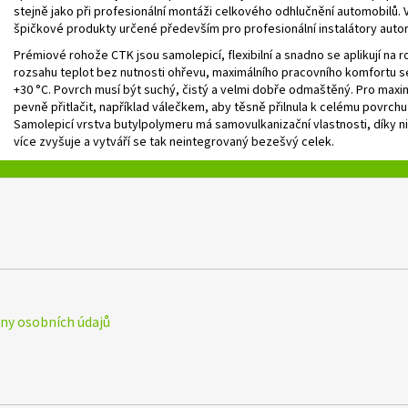
stejně jako při profesionální montáži celkového odhlučnění automobilů.
špičkové produkty určené především pro profesionální instalátory auto
Prémiové rohože CTK jsou samolepicí, flexibilní a snadno se aplikují na ro
rozsahu teplot bez nutnosti ohřevu, maximálního pracovního komfortu se
+30 °C. Povrch musí být suchý, čistý a velmi dobře odmaštěný. Pro maxima
pevně přitlačit, například válečkem, aby těsně přilnula k celému povrchu
Samolepicí vrstva butylpolymeru má samovulkanizační vlastnosti, díky n
více zvyšuje a vytváří se tak neintegrovaný bezešvý celek.
y osobních údajů