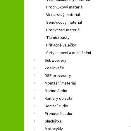
GROUND ZERO GZIF 5.2
l
Protihlukový materiál
1 499 Kč
Původně:
1 690 Kč
Vícevrstvý materiál
Sendvičový materiál
Protivrzací materiál
Tlumící pasty
Přítlačné válečky
Sety tlumení a odhlučnění
Subwoofery
Zesilovače
DSP procesory
Montážní materiál
Marine Audio
Kamery do auta
Domácí audio
Přenosné audio
Sluchátka
Motocykly