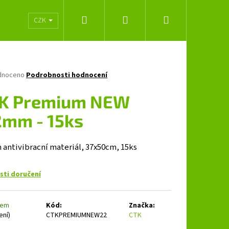
Hledat
Přihlášení
Nákupní
lužeb
Obchodní podmínky
Značky
CZK
košík
né
dnoceno
Podrobnosti hodnocení
ení
tu
K Premium NEW
2mm - 15ks
ček.
 antivibracní materiál, 37x50cm, 15ks
ti doručení
Následující
dem
Kód:
Značka:
ení)
CTKPREMIUMNEW22
CTK