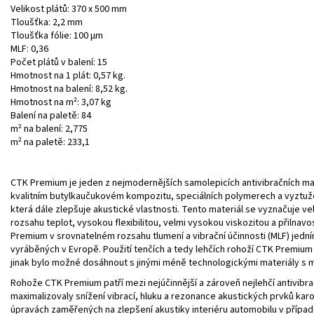
Velikost plátů: 370 x 500 mm
Tloušťka: 2,2 mm
Tloušťka fólie: 100 μm
MLF: 0,36
Počet plátů v balení: 15
Hmotnost na 1 plát: 0,57 kg.
Hmotnost na balení: 8,52 kg.
Hmotnost na m²: 3,07 kg
Balení na paletě: 84
m² na balení: 2,775
m² na paletě: 233,1
CTK Premium je jeden z nejmodernějších samolepicích antivibračních ma
kvalitním butylkaučukovém kompozitu, speciálních polymerech a vyztužený 
která dále zlepšuje akustické vlastnosti. Tento materiál se vyznačuje v
rozsahu teplot, vysokou flexibilitou, velmi vysokou viskozitou a přilnav
Premium v ​​srovnatelném rozsahu tlumení a vibrační účinnosti (MLF) jední
vyráběných v Evropě. Použití tenčích a tedy lehčích rohoží CTK Premium 
jinak bylo možné dosáhnout s jinými méně technologickými materiály s
Rohože CTK Premium patří mezi nejúčinnější a zároveň nejlehčí antivibrač
maximalizovaly snížení vibrací, hluku a rezonance akustických prvků karo
úpravách zaměřených na zlepšení akustiky interiéru automobilu v případě 