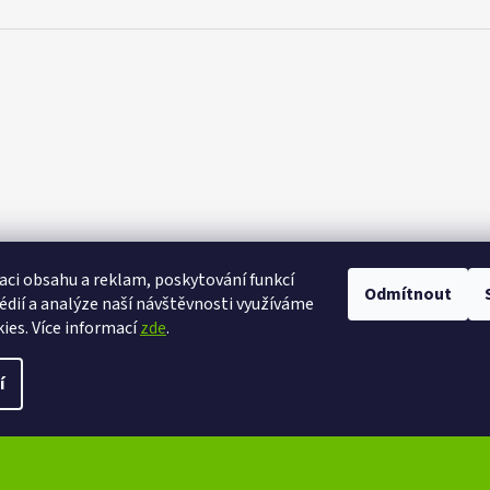
aci obsahu a reklam, poskytování funkcí
Odmítnout
eXtrem-audio na facebooku
eXtrem-audio na Instagramu
édií a analýze naší návštěvnosti využíváme
ies. Více informací
zde
.
ena.
Upravit nastavení cookies
í