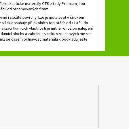
 Vibroakustické materiály CTK z řady Premium jsou
rádií od renomovaných firem.
vné i složité povrchy. Lze je instalovat v širokém
 však dosahuje při okolních teplotách od +10 °C do
lizaci tlumicích vlastností je nutné rohož po nalepení
 tlumicí plochy a zabránila vzniku vzduchových mezer.
imž se časem přilnavost materiálu k podkladu ještě