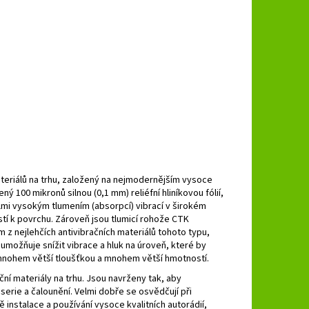
teriálů na trhu, založený na nejmodernějším vysoce
100 mikronů silnou (0,1 mm) reliéfní hliníkovou fólií,
elmi vysokým tlumením (absorpcí) vibrací v širokém
ostí k povrchu. Zároveň jsou tlumicí rohože CTK
m z nejlehčích antivibračních materiálů tohoto typu,
umožňuje snížit vibrace a hluk na úroveň, které by
 mnohem větší tloušťkou a mnohem větší hmotností.
ní materiály na trhu. Jsou navrženy tak, aby
serie a čalounění. Velmi dobře se osvědčují při
instalace a používání vysoce kvalitních autorádií,