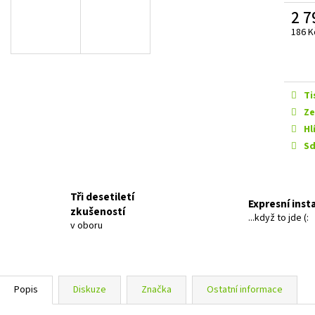
FOAM RUBBER TAPE
GROUND ZERO GZI
2 7
599 Kč
1 699 Kč
Měrn
186 K
Původně:
2 099 Kč
cena:
Ti
Ze
Hl
Sd
Tři desetiletí
Expresní inst
zkušeností
...když to jde (:
v oboru
Popis
Diskuze
Značka
Ostatní informace