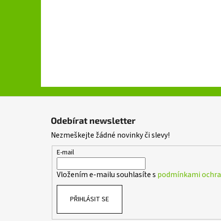
Z
á
Odebírat newsletter
p
Nezmeškejte žádné novinky či slevy!
a
t
E-mail
í
Vložením e-mailu souhlasíte s
podmínkami ochran
PŘIHLÁSIT SE