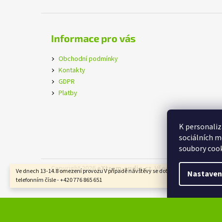
Informace pro vás
Obchodní podmínky
Kontakty
GDPR
Platby
K personaliz
sociálních m
soubory cook
Copyright 2026
eXtrem-audio.cz
. Všechna práva vyhraz
Ve dnech 13-14.8 omezení provozu V případě návštěvy se dotazujte na čas na
Nastaven
telefonním čísle - +420 776 865 651