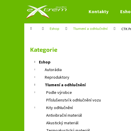
K
Přejít
na
o
Kontakty
Esho
obsah
Zpět
Zpět
š
do
do
í
Domů
Eshop
Tlumení a odhlučnění
CTK P
obchodu
obchodu
k
P
o
Přeskočit
Kategorie
s
kategorie
t
Eshop
r
Autorádia
a
Reproduktory
n
Tlumení a odhlučnění
n
Podle výrobce
í
Příslušenství k odhlučnění vozu
p
Kity odhlučnění
a
Antivibrační materiál
n
Akustický materiál
e
Termoakustický materiál