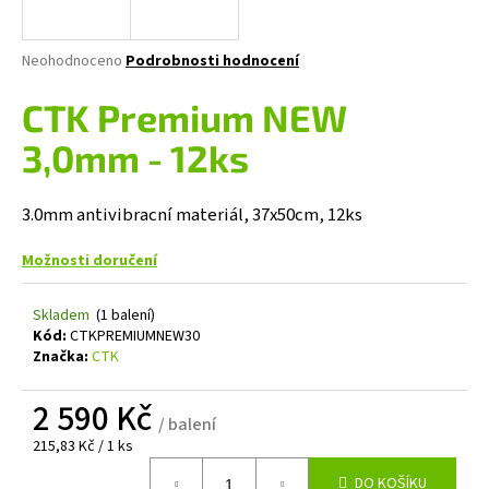
a
j
Průměrné
Neohodnoceno
Podrobnosti hodnocení
í
hodnocení
produktu
CTK Premium NEW
t
je
?
0,0
3,0mm - 12ks
z
5
hvězdiček.
3.0mm antivibracní materiál, 37x50cm, 12ks
HLEDAT
Možnosti doručení
Skladem
(1 balení)
Kód:
CTKPREMIUMNEW30
D
Značka:
CTK
o
p
2 590 Kč
o
/ balení
r
Měrná
215,83 Kč / 1 ks
cena:
u
DO KOŠÍKU