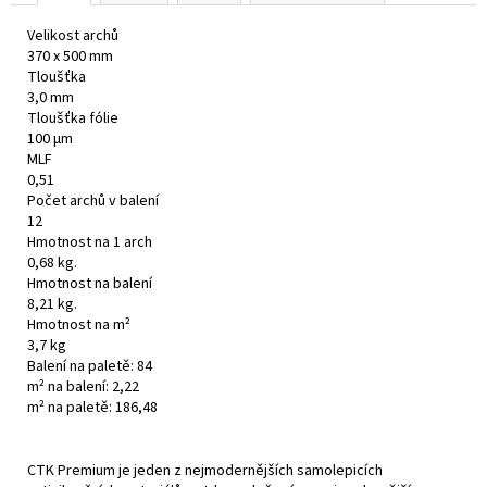
Velikost archů
370 x 500 mm
Tloušťka
3,0 mm
Tloušťka fólie
100 μm
MLF
0,51
Počet archů v balení
12
Hmotnost na 1 arch
0,68 kg.
Hmotnost na balení
8,21 kg.
Hmotnost na m²
3,7 kg
Balení na paletě: 84
m² na balení: 2,22
m² na paletě: 186,48
CTK Premium je jeden z nejmodernějších samolepicích