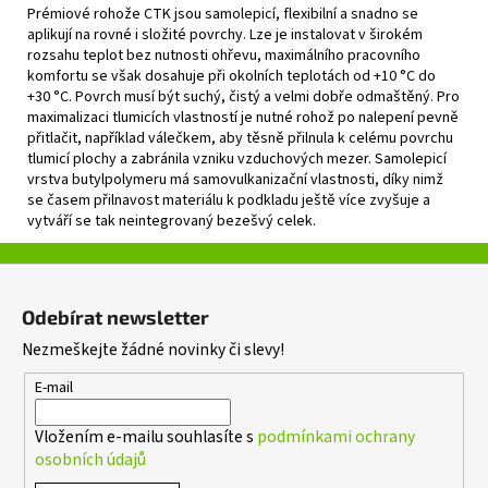
Prémiové rohože CTK jsou samolepicí, flexibilní a snadno se
aplikují na rovné i složité povrchy. Lze je instalovat v širokém
rozsahu teplot bez nutnosti ohřevu, maximálního pracovního
komfortu se však dosahuje při okolních teplotách od +10 °C do
+30 °C. Povrch musí být suchý, čistý a velmi dobře odmaštěný. Pro
maximalizaci tlumicích vlastností je nutné rohož po nalepení pevně
přitlačit, například válečkem, aby těsně přilnula k celému povrchu
tlumicí plochy a zabránila vzniku vzduchových mezer. Samolepicí
vrstva butylpolymeru má samovulkanizační vlastnosti, díky nimž
se časem přilnavost materiálu k podkladu ještě více zvyšuje a
vytváří se tak neintegrovaný bezešvý celek.
Z
á
Odebírat newsletter
p
Nezmeškejte žádné novinky či slevy!
a
t
E-mail
í
Vložením e-mailu souhlasíte s
podmínkami ochrany
osobních údajů