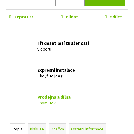
č
u
j
Zeptat se
Hlídat
Sdílet
e
m
e
Tři desetiletí zkušeností
v oboru
MACROM
T1003DAB
11
490
Expresní instalace
Kč
...když to jde (:
Prodejna a dílna
Chomutov
Popis
Diskuze
Značka
Ostatní informace