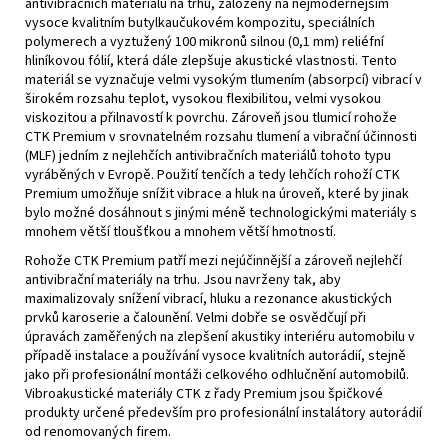
antivibračních materiálů na trhu, založený na nejmodernějším
vysoce kvalitním butylkaučukovém kompozitu, speciálních
polymerech a vyztužený 100 mikronů silnou (0,1 mm) reliéfní
hliníkovou fólií, která dále zlepšuje akustické vlastnosti. Tento
materiál se vyznačuje velmi vysokým tlumením (absorpcí) vibrací v
širokém rozsahu teplot, vysokou flexibilitou, velmi vysokou
viskozitou a přilnavostí k povrchu. Zároveň jsou tlumicí rohože
CTK Premium v ​​srovnatelném rozsahu tlumení a vibrační účinnosti
(MLF) jedním z nejlehčích antivibračních materiálů tohoto typu
vyráběných v Evropě. Použití tenčích a tedy lehčích rohoží CTK
Premium umožňuje snížit vibrace a hluk na úroveň, které by jinak
bylo možné dosáhnout s jinými méně technologickými materiály s
mnohem větší tloušťkou a mnohem větší hmotností.
Rohože CTK Premium patří mezi nejúčinnější a zároveň nejlehčí
antivibrační materiály na trhu. Jsou navrženy tak, aby
maximalizovaly snížení vibrací, hluku a rezonance akustických
prvků karoserie a čalounění. Velmi dobře se osvědčují při
úpravách zaměřených na zlepšení akustiky interiéru automobilu v
případě instalace a používání vysoce kvalitních autorádií, stejně
jako při profesionální montáži celkového odhlučnění automobilů.
Vibroakustické materiály CTK z řady Premium jsou špičkové
produkty určené především pro profesionální instalátory autorádií
od renomovaných firem.