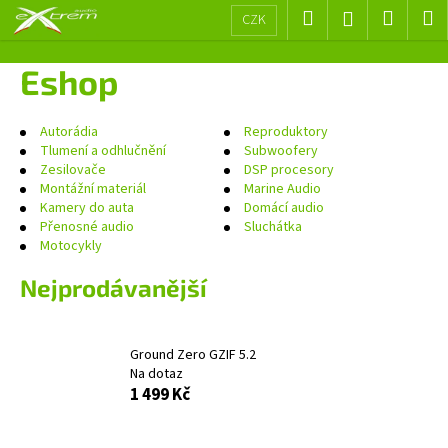
K
Přejít
Hledat
Nákup
M
Přihlášení
CZK
na
o
obsah
Zpět
Zpět
košík
š
Eshop
í
C
k
o
Autorádia
Reproduktory
Tlumení a odhlučnění
Subwoofery
p
Zesilovače
DSP procesory
o
Montážní materiál
Marine Audio
Kamery do auta
Domácí audio
t
Přenosné audio
Sluchátka
ř
Motocykly
e
Nejprodávanější
b
u
j
Ground Zero GZIF 5.2
e
Na dotaz
t
1 499 Kč
e
n