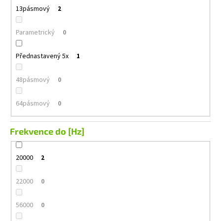
13pásmový
2
Parametrický
0
Přednastavený 5x
1
48pásmový
0
64pásmový
0
Frekvence do [Hz]
20000
2
22000
0
56000
0