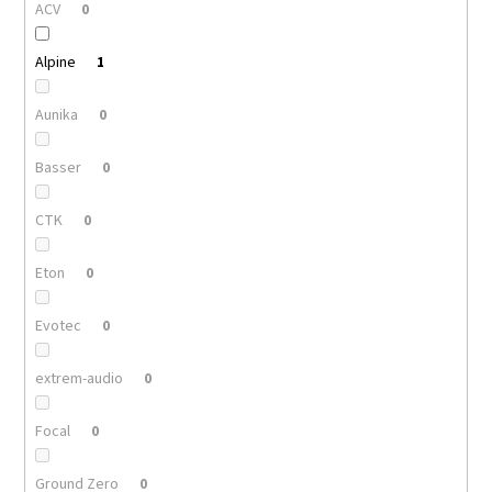
ACV
0
Alpine
1
Aunika
0
Basser
0
CTK
0
Eton
0
Evotec
0
extrem-audio
0
Focal
0
Ground Zero
0