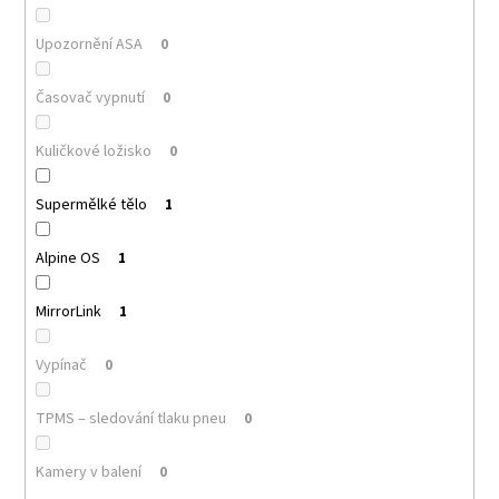
Upozornění ASA
0
Časovač vypnutí
0
Kuličkové ložisko
0
Supermělké tělo
1
Alpine OS
1
MirrorLink
1
Vypínač
0
TPMS – sledování tlaku pneu
0
Kamery v balení
0