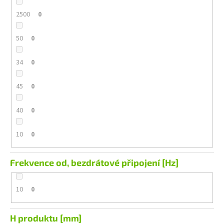
2500
0
50
0
34
0
45
0
40
0
10
0
Frekvence od, bezdrátové připojení [Hz]
10
0
H produktu [mm]