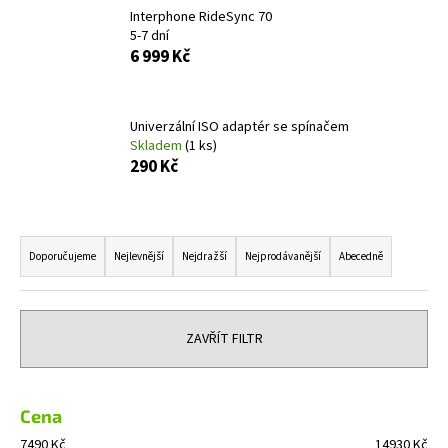
Interphone RideSync 70
a
5-7 dní
j
6 999 Kč
í
t
?
Univerzální ISO adaptér se spínačem
Skladem
(1 ks)
290 Kč
Ř
HLEDAT
a
Doporučujeme
Nejlevnější
Nejdražší
Nejprodávanější
Abecedně
z
e
D
n
o
ZAVŘÍT FILTR
í
p
o
p
r
r
Cena
u
o
7490
Kč
14930
Kč