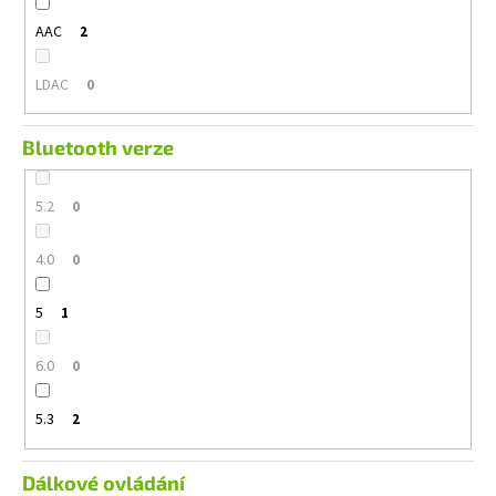
AAC
2
LDAC
0
Bluetooth verze
5.2
0
4.0
0
5
1
6.0
0
5.3
2
Dálkové ovládání