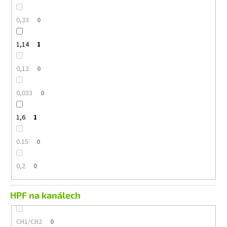
0,33
0
1,14
1
0,12
0
0,033
0
1,6
1
0.15
0
0,2
0
HPF na kanálech
CH1/CH2
0