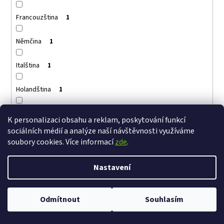
Francouzština
1
Němčina
1
Italština
1
Holandština
1
Portugalština
1
K personalizaci obsahu a reklam, poskytování funkcí
sociálních médií a analýze naší návštěvnosti využíváme
Arménština
1
soubory cookies. Více informací
zde
.
Řečtina
1
Nastavení
Polština
1
Ve dnech 13-14.8 omezení provozu V případě návštěvy se dotazujte na
Odmítnout
Souhlasím
čas na telefonním čísle - +420 776 865 651
Maďarština
1