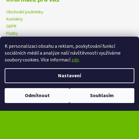
Obchodní podmínky
Kontakty
GDPR
Platby
K personalizaci obsahu a reklam, poskytování funkcí
sociálních médií a analýze naší návštěvnosti využíváme
eXtrem-audio na facebooku
eXtrem-audio na Instagramu
soubory cookies. Více informací
zde
.
Nastavení
Vytvořil Shoptet
Copyright 2026
eXtrem-audio.cz
. Všechna práva vyhrazena.
Ve dnech 13-14.8 omezení provozu V případě návštěvy se dotazujte na
Odmítnout
Souhlasím
Upravit nastavení cookies
čas na telefonním čísle - +420 776 865 651