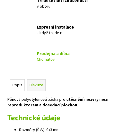
Tři desetiletí zkušeností
č
v oboru
u
j
e
m
Expresní instalace
e
...když to jde (:
GROUND
Prodejna a dílna
ZERO
Chomutov
GZRC
165.2SQX-
IV
5
599
Popis
Diskuze
Kč
Původně:
5
Pěnová polyetylenová páska pro
utěsnění mezery mezi
899
reproduktorem a dosedací plochou
.
Kč
Technické údaje
Rozměry (ŠxV): 9x3 mm