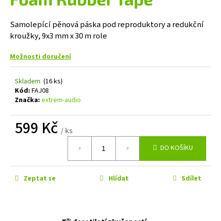
je
a
0,0
z
j
Samolepící pěnová páska pod reproduktory a redukční
5
kroužky, 9x3 mm x 30 m role
í
hvězdiček.
t
Možnosti doručení
?
Skladem
(16 ks)
Kód:
FAJ08
Značka:
extrem-audio
HLEDAT
599 Kč
/ ks
Měrná
DO KOŠÍKU
cena:
D
o
p
Zeptat se
Hlídat
Sdílet
o
r
u