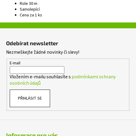
Role 30 m
Samolepící
Cena za 1 ks
Z
á
Odebírat newsletter
p
Nezmeškejte žádné novinky či slevy!
a
t
E-mail
í
Vložením e-mailu souhlasíte s
podmínkami ochrany
osobních údajů
PŘIHLÁSIT SE
Informace pro vás