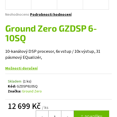
a
j
Průměrné
Neohodnoceno
Podrobnosti hodnocení
í
hodnocení
produktu
Ground Zero GZDSP 6-
t
je
?
0,0
10SQ
z
5
hvězdiček.
10-kanálový DSP procesor, 6x vstup / 10x výstup, 31
pásmový EQualizér,
HLEDAT
Možnosti doručení
Skladem
(1 ks)
D
Kód:
GZDSP610SQ
o
Značka:
Ground Zero
p
o
12 699 Kč
r
/ ks
u
Měrná
DO KOŠÍKU