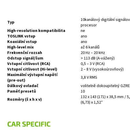
10kanálový digitální signálo
Typ
procesor
High‑resolution kompatibilita
ne
TOSLINK vstup
ano
Koaxiální vstup
ano
High‑level mix
až 6 kanálů
Frekvenční rozsah
20 Hz – 20 kHz
Odstup signál/šum
> 113 dB (A-vážený)
Vstupní citlivost (RCA)
0,5 – 3 V (RCA)
Vstupní citlivost (Hi-level)
2 – 8 V (vysokoúrovňový)
Maximální výstupní napětí
3,8 V RMS
(pre‑out)
Dálkový ovladač
volitelně dokoupitelný GZRE
Paměť presetů
10
132 x 143 (171) x 38,5 mm / 5,
Rozměry (š x h x v)
(6,73) x 1,52″
CAR SPECIFIC