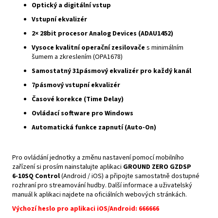
Optický a digitální vstup
Vstupní ekvalizér
2× 28bit procesor Analog Devices (ADAU1452)
Vysoce kvalitní operační zesilovače
s minimálním
šumem a zkreslením (OPA1678)
Samostatný 31pásmový ekvalizér pro každý kanál
7pásmový vstupní ekvalizér
Časové korekce (Time Delay)
Ovládací software pro Windows
Automatická funkce zapnutí (Auto‑On)
Pro ovládání jednotky a změnu nastavení pomocí mobilního
zařízení si prosím nainstalujte aplikaci
GROUND ZERO GZDSP
6‑10SQ Control
(Android / iOS) a připojte samostatně dostupné
rozhraní pro streamování hudby. Další informace a uživatelský
manuál k aplikaci najdete na oficiálních webových stránkách.
Výchozí heslo pro aplikaci iOS/Android: 666666