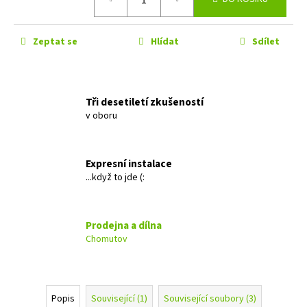
č
cena:
u
j
Zeptat se
Hlídat
Sdílet
e
m
e
Tři desetiletí zkušeností
v oboru
GROUND
ZERO
GZRC
165.2SQX-
Expresní instalace
IV
...když to jde (:
5
599
Kč
Původně:
Prodejna a dílna
5
Chomutov
899
Kč
Popis
Související (1)
Související soubory (3)