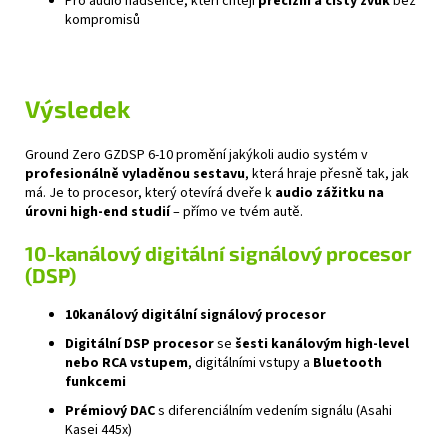
Pro audio nadšence, kteří chtějí
precizní a čistý zvuk
bez
kompromisů
Výsledek
Ground Zero GZDSP 6‑10 promění jakýkoli audio systém v
profesionálně vyladěnou sestavu
, která hraje přesně tak, jak
má. Je to procesor, který otevírá dveře k
audio zážitku na
úrovni high‑end studií
– přímo ve tvém autě.
10-kanálový digitální signálový procesor
(DSP)
10kanálový digitální signálový procesor
Digitální DSP procesor
se
šesti kanálovým high‑level
nebo RCA vstupem
, digitálními vstupy a
Bluetooth
funkcemi
Prémiový DAC
s diferenciálním vedením signálu (Asahi
Kasei 445x)