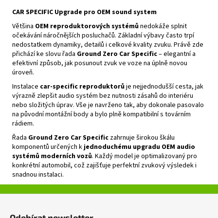
CAR SPECIFIC Upgrade pro OEM sound system
Většina
OEM reproduktorových systémů
nedokáže splnit
očekávání náročnějších posluchačů. Základní výbavy často trpí
nedostatkem dynamiky, detailů i celkové kvality zvuku. Právě zde
přichází ke slovu řada
Ground Zero Car Specific
– elegantní a
efektivní způsob, jak posunout zvuk ve voze na úplně novou
úroveň.
Instalace
car‑specific reproduktorů
je nejjednodušší cesta, jak
výrazně zlepšit audio systém bez nutnosti zásahů do interiéru
nebo složitých úprav. Vše je navrženo tak, aby dokonale pasovalo
na původní montážní body a bylo plně kompatibilní s továrním
rádiem.
Řada
Ground Zero Car Specific
zahrnuje širokou škálu
komponentů určených k
jednoduchému upgradu OEM audio
systémů moderních vozů
. Každý model je optimalizovaný pro
konkrétní automobil, což zajišťuje perfektní zvukový výsledek i
snadnou instalaci.
Z
á
Odebírat newsletter