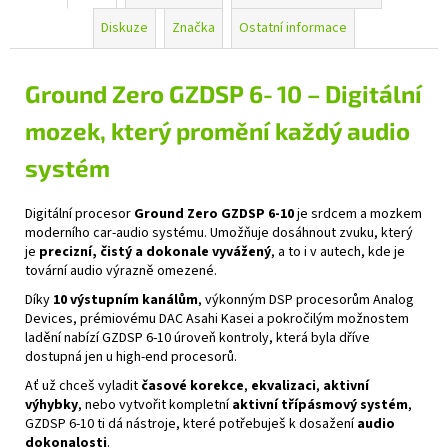
Diskuze
Značka
Ostatní informace
Ground Zero GZDSP 6‑10 – Digitální
mozek, který promění každý audio
systém
Digitální procesor
Ground Zero GZDSP 6‑10
je srdcem a mozkem
moderního car‑audio systému. Umožňuje dosáhnout zvuku, který
je
precizní, čistý a dokonale vyvážený
, a to i v autech, kde je
tovární audio výrazně omezené.
Díky
10 výstupním kanálům
, výkonným DSP procesorům Analog
Devices, prémiovému DAC Asahi Kasei a pokročilým možnostem
ladění nabízí GZDSP 6‑10 úroveň kontroly, která byla dříve
dostupná jen u high‑end procesorů.
Ať už chceš vyladit
časové korekce
,
ekvalizaci
,
aktivní
výhybky
, nebo vytvořit kompletní
aktivní třípásmový systém
,
GZDSP 6‑10 ti dá nástroje, které potřebuješ k dosažení
audio
dokonalosti
.