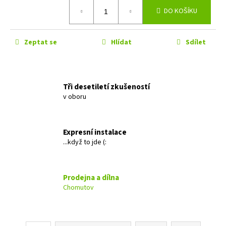
č
Měrná
DO KOŠÍKU
u
cena:
j
e
Zeptat se
Hlídat
Sdílet
m
e
ALPINE
Tři desetiletí zkušeností
INE-
v oboru
AX809
18
490
Expresní instalace
Kč
...když to jde (:
Prodejna a dílna
Chomutov