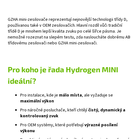
GZHA mini-zesilovače reprezentují nejnovější technologii třídy D,
používanou také v OEM zesilovačích. Hlavní rozdíl vůči tradiční
třídě D je mnohem lepší kvalita zvuku po celé šířce pásma. Je
nemožné rozeznat na slepém testu, zda nasloucháte dobrému AB
třídovému zesilovači nebo GZHA mini-zesilovači.
Pro koho je řada Hydrogen MINI
ideální?
Pro instalace, kde je
málo místa
, ale vyžaduje se
maximální výkon
Pro náročné posluchače, kteří chtějí
čistý, dynamický a
kontrolovaný zvuk
Pro OEM systémy, které potřebují
výrazné posílení
výkonu