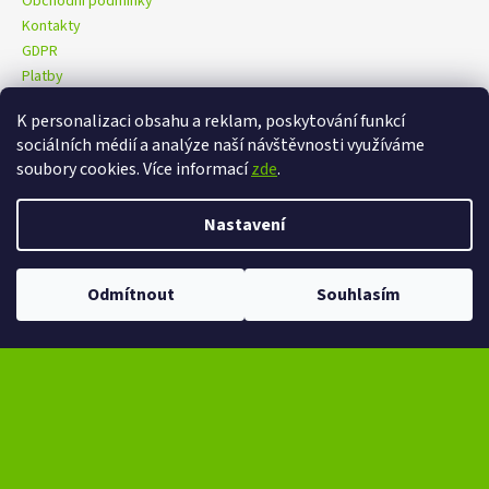
Obchodní podmínky
Kontakty
GDPR
Platby
K personalizaci obsahu a reklam, poskytování funkcí
sociálních médií a analýze naší návštěvnosti využíváme
eXtrem-audio na facebooku
eXtrem-audio na Instagramu
soubory cookies. Více informací
zde
.
Nastavení
Vytvořil Shoptet
Copyright 2026
eXtrem-audio.cz
. Všechna práva vyhrazena.
Odmítnout
Souhlasím
Upravit nastavení cookies