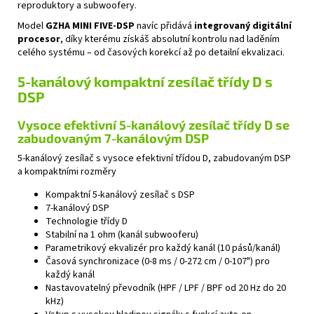
reproduktory a subwoofery.
Model
GZHA MINI FIVE‑DSP
navíc přidává
integrovaný digitální
procesor
, díky kterému získáš absolutní kontrolu nad laděním
celého systému – od časových korekcí až po detailní ekvalizaci.
5-kanálový kompaktní zesílač třídy D s
DSP
Vysoce efektivní 5-kanálový zesílač třídy D se
zabudovaným 7-kanálovým DSP
5-kanálový zesílač s vysoce efektivní třídou D, zabudovaným DSP
a kompaktními rozměry
Kompaktní 5-kanálový zesílač s DSP
7-kanálový DSP
Technologie třídy D
Stabilní na 1 ohm (kanál subwooferu)
Parametrikový ekvalizér pro každý kanál (10 pásů/kanál)
Časová synchronizace (0-8 ms / 0-272 cm / 0-107") pro
každý kanál
Nastavovatelný převodník (HPF / LPF / BPF od 20 Hz do 20
kHz)