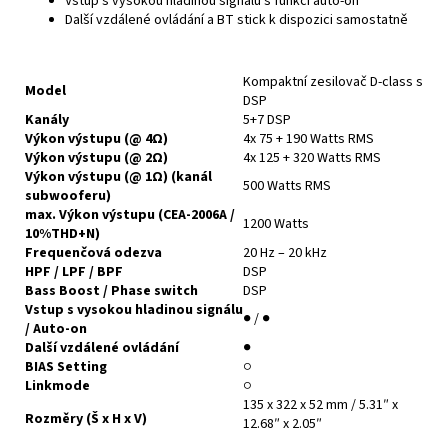
Vstup s vysokou hladinou signálu s funkcí auto-on
Další vzdálené ovládání a BT stick k dispozici samostatně
Kompaktní zesilovač D-class s
Model
DSP
Kanály
5+7 DSP
Výkon výstupu (@ 4Ω)
4x 75 + 190 Watts RMS
Výkon výstupu (@ 2Ω)
4x 125 + 320 Watts RMS
Výkon výstupu (@ 1Ω) (kanál
500 Watts RMS
subwooferu)
max. Výkon výstupu (CEA-2006A /
1200 Watts
10%THD+N)
Frequenčová odezva
20 Hz – 20 kHz
HPF / LPF / BPF
DSP
Bass Boost / Phase switch
DSP
Vstup s vysokou hladinou signálu
● / ●
/ Auto-on
Další vzdálené ovládání
●
BIAS Setting
○
Linkmode
○
135 x 322 x 52 mm / 5.31″ x
Rozměry (Š x H x V)
12.68″ x 2.05″