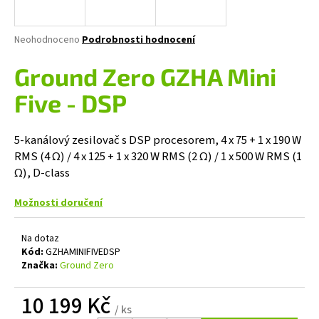
a
j
Průměrné
Neohodnoceno
Podrobnosti hodnocení
í
hodnocení
produktu
Ground Zero GZHA Mini
t
je
?
0,0
Five - DSP
z
5
hvězdiček.
5-kanálový zesilovač s DSP procesorem, 4 x 75 + 1 x 190 W
RMS (4 Ω) / 4 x 125 + 1 x 320 W RMS (2 Ω) / 1 x 500 W RMS (1
HLEDAT
Ω), D-class
Možnosti doručení
D
Na dotaz
o
Kód:
GZHAMINIFIVEDSP
p
Značka:
Ground Zero
o
r
10 199 Kč
u
/ ks