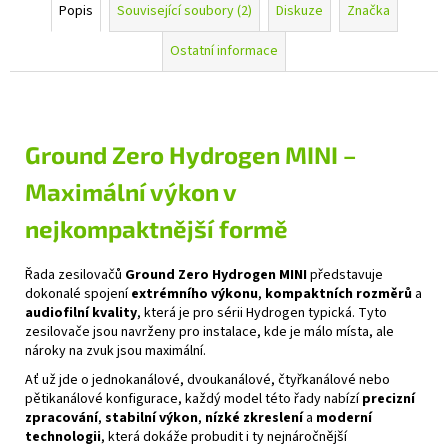
Popis
Související soubory (2)
Diskuze
Značka
Ostatní informace
Ground Zero Hydrogen MINI –
Maximální výkon v
nejkompaktnější formě
Řada zesilovačů
Ground Zero Hydrogen MINI
představuje
dokonalé spojení
extrémního výkonu
,
kompaktních rozměrů
a
audiofilní kvality
, která je pro sérii Hydrogen typická. Tyto
zesilovače jsou navrženy pro instalace, kde je málo místa, ale
nároky na zvuk jsou maximální.
Ať už jde o jednokanálové, dvoukanálové, čtyřkanálové nebo
pětikanálové konfigurace, každý model této řady nabízí
precizní
zpracování
,
stabilní výkon
,
nízké zkreslení
a
moderní
technologii
, která dokáže probudit i ty nejnáročnější