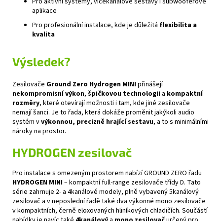
Pro aktivní systémy, vícekanálové sestavy i subwooferové
aplikace
Pro profesionální instalace, kde je důležitá
flexibilita a
kvalita
Výsledek?
Zesilovače
Ground Zero Hydrogen MINI
přinášejí
nekompromisní výkon
,
špičkovou technologii
a
kompaktní
rozměry
, které otevírají možnosti i tam, kde jiné zesilovače
nemají šanci. Je to řada, která dokáže proměnit jakýkoli audio
systém v
výkonnou, precizně hrající sestavu
, a to s minimálními
nároky na prostor.
HYDROGEN
zesilovač
Pro instalace s omezeným prostorem nabízí GROUND ZERO řadu
HYDROGEN MINI
– kompaktní full‑range zesilovače třídy D. Tato
série zahrnuje 2‑ a 4kanálové modely, plně vybavený 5kanálový
zesilovač a v neposlední řadě také dva výkonné mono zesilovače
v kompaktních, černě eloxovaných hliníkových chladičích. Součástí
nabídky je navíc také
4kanálový
a
mono zesilovač
určený pro