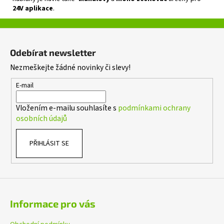
24V aplikace
.
Z
á
Odebírat newsletter
p
Nezmeškejte žádné novinky či slevy!
a
t
E-mail
í
Vložením e-mailu souhlasíte s
podmínkami ochrany
osobních údajů
PŘIHLÁSIT SE
Informace pro vás