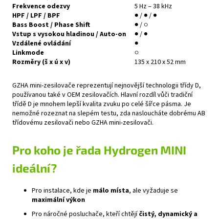
Frekvence odezvy
5 Hz – 38 kHz
HPF / LPF / BPF
● / ● / ●
Bass Boost / Phase Shift
● / ○
Vstup s vysokou hladinou / Auto-on
● / ●
Vzdálené ovládání
●
Linkmode
○
Rozměry (š x ú x v)
135 x 210 x 52 mm
GZHA mini-zesilovače reprezentují nejnovější technologii třídy D,
používanou také v OEM zesilovačích. Hlavní rozdíl vůči tradiční
třídě D je mnohem lepší kvalita zvuku po celé šířce pásma. Je
nemožné rozeznat na slepém testu, zda nasloucháte dobrému AB
třídovému zesilovači nebo GZHA mini-zesilovači.
Pro koho je řada Hydrogen MINI
ideální?
Pro instalace, kde je
málo místa
, ale vyžaduje se
maximální výkon
Pro náročné posluchače, kteří chtějí
čistý, dynamický a