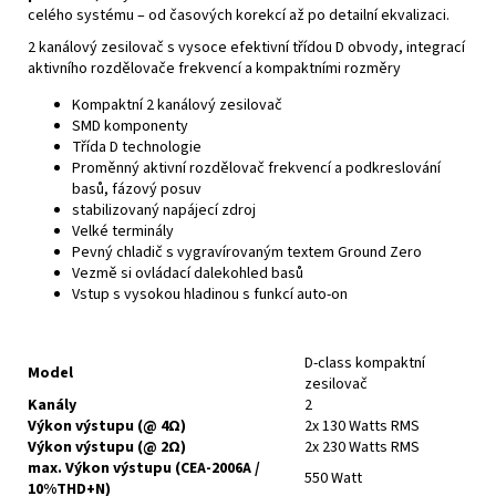
celého systému – od časových korekcí až po detailní ekvalizaci.
2 kanálový zesilovač s vysoce efektivní třídou D obvody, integrací
aktivního rozdělovače frekvencí a kompaktními rozměry
Kompaktní 2 kanálový zesilovač
SMD komponenty
Třída D technologie
Proměnný aktivní rozdělovač frekvencí a podkreslování
basů, fázový posuv
stabilizovaný napájecí zdroj
Velké terminály
Pevný chladič s vygravírovaným textem Ground Zero
Vezmě si ovládací dalekohled basů
Vstup s vysokou hladinou s funkcí auto-on
D-class kompaktní
Model
zesilovač
Kanály
2
Výkon výstupu (@ 4Ω)
2x 130 Watts RMS
Výkon výstupu (@ 2Ω)
2x 230 Watts RMS
max. Výkon výstupu (CEA-2006A /
550 Watt
10%THD+N)