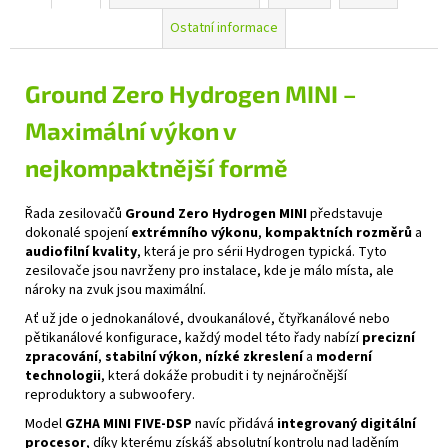
Ostatní informace
Ground Zero Hydrogen MINI –
Maximální výkon v
nejkompaktnější formě
Řada zesilovačů
Ground Zero Hydrogen MINI
představuje
dokonalé spojení
extrémního výkonu
,
kompaktních rozměrů
a
audiofilní kvality
, která je pro sérii Hydrogen typická. Tyto
zesilovače jsou navrženy pro instalace, kde je málo místa, ale
nároky na zvuk jsou maximální.
Ať už jde o jednokanálové, dvoukanálové, čtyřkanálové nebo
pětikanálové konfigurace, každý model této řady nabízí
precizní
zpracování
,
stabilní výkon
,
nízké zkreslení
a
moderní
technologii
, která dokáže probudit i ty nejnáročnější
reproduktory a subwoofery.
Model
GZHA MINI FIVE‑DSP
navíc přidává
integrovaný digitální
procesor
, díky kterému získáš absolutní kontrolu nad laděním