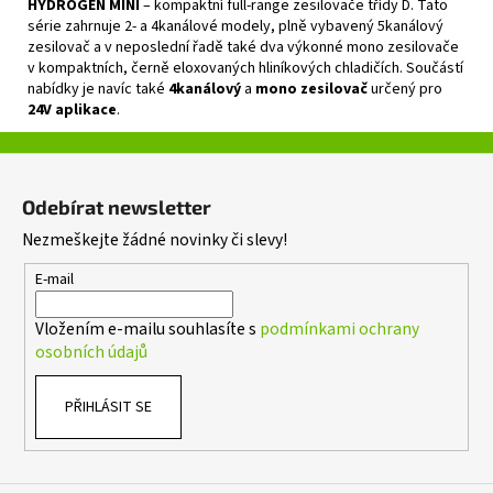
HYDROGEN MINI
– kompaktní full‑range zesilovače třídy D. Tato
série zahrnuje 2‑ a 4kanálové modely, plně vybavený 5kanálový
zesilovač a v neposlední řadě také dva výkonné mono zesilovače
v kompaktních, černě eloxovaných hliníkových chladičích. Součástí
nabídky je navíc také
4kanálový
a
mono zesilovač
určený pro
24V aplikace
.
Z
á
Odebírat newsletter
p
Nezmeškejte žádné novinky či slevy!
a
t
E-mail
í
Vložením e-mailu souhlasíte s
podmínkami ochrany
osobních údajů
PŘIHLÁSIT SE