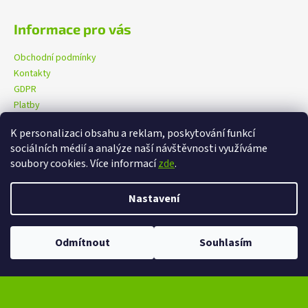
Informace pro vás
Obchodní podmínky
Kontakty
GDPR
Platby
K personalizaci obsahu a reklam, poskytování funkcí
sociálních médií a analýze naší návštěvnosti využíváme
eXtrem-audio na facebooku
eXtrem-audio na Instagramu
soubory cookies. Více informací
zde
.
Nastavení
Vytvořil Shoptet
Copyright 2026
eXtrem-audio.cz
. Všechna práva vyhrazena.
Odmítnout
Souhlasím
Upravit nastavení cookies