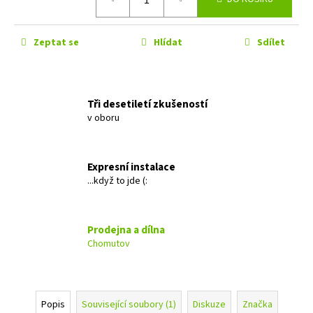
č
cena:
u
j
Zeptat se
Hlídat
Sdílet
e
m
e
Tři desetiletí zkušeností
v oboru
MACROM
T1003DAB
11
490
Expresní instalace
Kč
...když to jde (:
Prodejna a dílna
Chomutov
Popis
Související soubory (1)
Diskuze
Značka