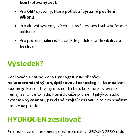
kontrolovaný zvuk
Pro OEM systémy, které potřebují
výrazné posílení
výkonu
Pro aktivní systémy, vícekanálové sestavy i subwooferové
aplikace
Pro profesionální instalace, kde je důležitá
flexibilita a
kvalita
Výsledek?
Zesilovače
Ground Zero Hydrogen MINI
přinášejí
nekompromisní výkon
,
špičkovou technologii
a
kompaktní
rozměry
, které otevírají možnosti i tam, kde jiné zesilovače
nemají šanci. Je to řada, která dokáže proměnit jakýkoli audio
systém v
výkonnou, precizně hrající sestavu
, a to s minimálními
nároky na prostor.
HYDROGEN
zesilovač
Pro instalace s omezeným prostorem nabízí GROUND ZERO řadu