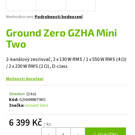
a
j
Průměrné
Neohodnoceno
Podrobnosti hodnocení
í
hodnocení
produktu
Ground Zero GZHA Mini
t
je
?
0,0
Two
z
5
hvězdiček.
2-kanálový zesilovač, 2 x 130 W RMS / 1 x 550 W RMS (4 Ω)
/ 2 x 230 W RMS (2 Ω), D-class
HLEDAT
Možnosti doručení
Skladem
(2 ks)
D
Kód:
GZHAMINITWO
o
Značka:
Ground Zero
p
o
6 399 Kč
r
/ ks
u
Měrná
DO KOŠÍKU