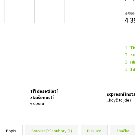
EVOTEC ROLLER 30 MM LONG
GROUND ZERO GZI
999 Kč
12 990 Kč
4 599
4 3
Měrn
cena:
Ti
Ze
Hl
Sd
Tři desetiletí
Expresní inst
zkušeností
...když to jde (:
v oboru
Popis
Související soubory (1)
Diskuze
Značka