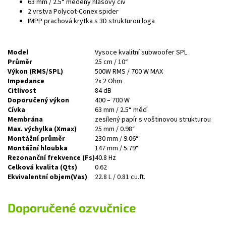
63 mm / 2.5“ měděný hlasový cív
2 vrstva Polycot-Conex spider
IMPP prachová krytka s 3D strukturou loga
Model
Vysoce kvalitní subwoofer SPL
Průměr
25 cm / 10“
Výkon (RMS/SPL)
500W RMS / 700 W MAX
Impedance
2x 2 Ohm
Citlivost
84 dB
Doporučený výkon
400 – 700 W
Cívka
63 mm / 2.5“ měď
Membrána
zesílený papír s voštinovou strukturou
Max. výchylka (Xmax)
25 mm / 0.98“
Montážní průměr
230 mm / 9.06“
Montážní hloubka
147 mm / 5.79“
Rezonanční frekvence (Fs)
40.8 Hz
Celková kvalita (Qts)
0.62
Ekvivalentní objem(Vas)
22.8 L / 0.81 cu.ft.
Doporučené ozvučnice