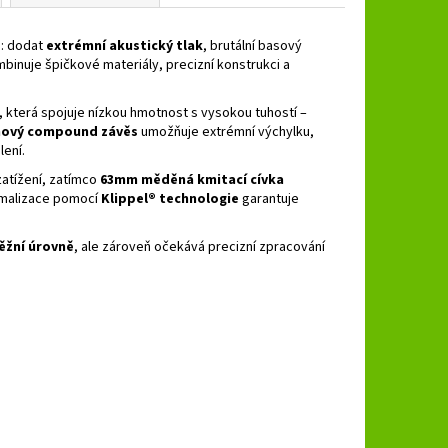
m: dodat
extrémní akustický tlak
, brutální basový
binuje špičkové materiály, precizní konstrukci a
, která spojuje nízkou hmotnost s vysokou tuhostí –
hový compound závěs
umožňuje extrémní výchylku,
ení.
 zatížení, zatímco
63mm měděná kmitací cívka
imalizace pomocí
Klippel® technologie
garantuje
ěžní úrovně
, ale zároveň očekává precizní zpracování