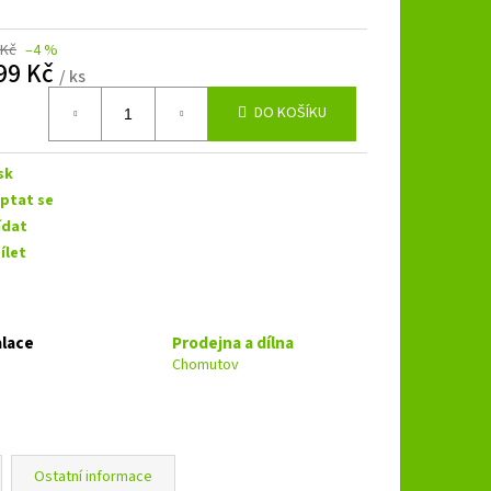
B 3.250 SPL
 Kč
–4 %
99 Kč
/ ks
á
DO KOŠÍKU
sk
ptat se
ídat
ílet
alace
Prodejna a dílna
Chomutov
Ostatní informace