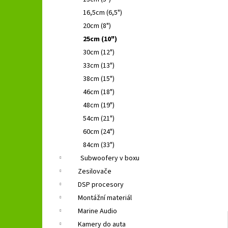
GROUND ZERO GZFC 165.2
l
16,5cm (6,5")
1 690 Kč
Původně:
2 490 Kč
20cm (8")
25cm (10")
30cm (12")
33cm (13")
38cm (15")
46cm (18")
48cm (19")
54cm (21")
60cm (24")
84cm (33")
Subwoofery v boxu
Zesilovače
DSP procesory
Montážní materiál
Marine Audio
Kamery do auta