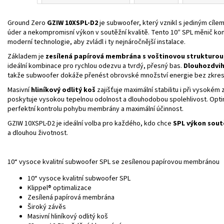
Ground Zero
GZIW 10XSPL‑D2
je subwoofer, který vznikl s jediným cíle
úder a nekompromisní výkon v soutěžní kvalitě. Tento 10″ SPL měnič kom
moderní technologie, aby zvládl i ty nejnáročnější instalace.
Základem je
zesílená papírová membrána s voštinovou strukturou
ideální kombinace pro rychlou odezvu a tvrdý, přesný bas.
Dlouhozdvi
takže subwoofer dokáže přenést obrovské množství energie bez zkresl
Masivní
hliníkový odlitý koš
zajišťuje maximální stabilitu i při vysokém
poskytuje vysokou tepelnou odolnost a dlouhodobou spolehlivost. Opt
perfektní kontrolu pohybu membrány a maximální účinnost.
GZIW 10XSPL‑D2 je ideální volba pro každého, kdo chce
SPL výkon sout
a dlouhou životnost.
10“ vysoce kvalitní subwoofer SPL se zesílenou papírovou membránou
10“ vysoce kvalitní subwoofer SPL
Klippel® optimalizace
Zesílená papírová membrána
Široký závěs
Masivní hliníkový odlitý koš