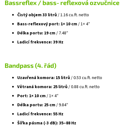
Bassreflex / bass‑reflexová ozvučnice
Čistý objem 33 litrů
/ 1.16 cu.ft. netto
Bass‑reflexový port: 1× 10 cm
/ 1× 4″
Délka portu: 19 cm
/ 7.48″
Ladicí frekvence: 39 Hz
Bandpass (4. řád)
Uzavřená komora: 15 litrů
/ 0.53 cu.ft. netto
Větraná komora: 25 litrů
/ 0.88 cu.ft. netto
Port: 1× 10 cm
/ 1× 4″
Délka portu: 25 cm
/ 9.84″
Ladicí frekvence: 55 Hz
Šířka pásma (‑3 dB): 35–88 Hz