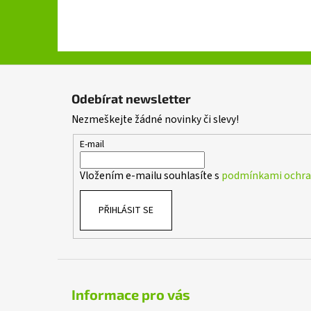
Z
á
Odebírat newsletter
p
Nezmeškejte žádné novinky či slevy!
a
t
E-mail
í
Vložením e-mailu souhlasíte s
podmínkami ochran
PŘIHLÁSIT SE
Informace pro vás