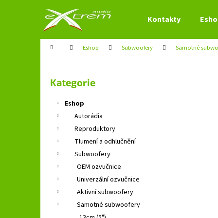
K
Přejít
na
o
Kontakty
Esho
obsah
Zpět
Zpět
š
do
do
í
Domů
Eshop
Subwoofery
Samotné subwo
obchodu
obchodu
k
P
o
Přeskočit
Kategorie
s
kategorie
t
Eshop
r
Autorádia
a
Reproduktory
n
Tlumení a odhlučnění
n
Subwoofery
í
OEM ozvučnice
p
Univerzální ozvučnice
a
Aktivní subwoofery
n
Samotné subwoofery
e
13cm (5")