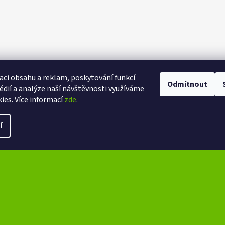
aci obsahu a reklam, poskytování funkcí
Odmítnout
eXtrem-audio na facebooku
eXtrem-audio na Instagramu
édií a analýze naší návštěvnosti využíváme
ies. Více informací
zde
.
ena.
Upravit nastavení cookies
í