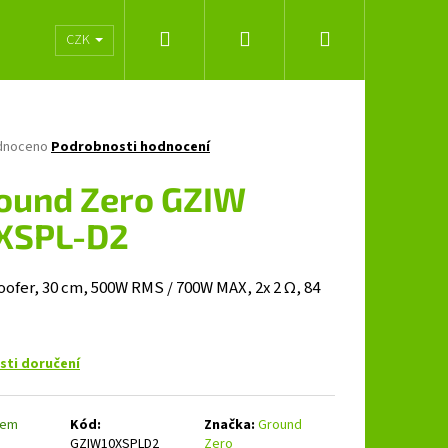
Hledat
Přihlášení
Nákupní
lužeb
Obchodní podmínky
Značky
CZK
košík
né
dnoceno
Podrobnosti hodnocení
ení
tu
ound Zero GZIW
XSPL-D2
ček.
ofer, 30 cm, 500W RMS / 700W MAX, 2x 2 Ω, 84
ti doručení
Následující
dem
Kód:
Značka:
Ground
GZIW10XSPLD2
Zero