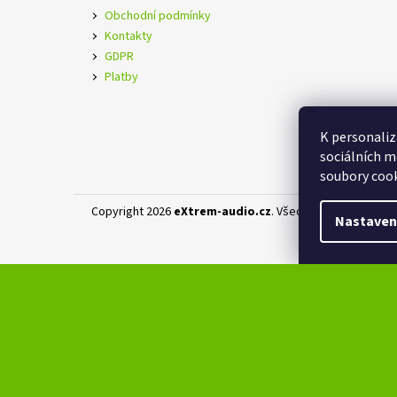
Obchodní podmínky
Kontakty
GDPR
Platby
K personaliz
sociálních m
soubory cook
Copyright 2026
eXtrem-audio.cz
. Všechna práva vyhraz
Nastaven