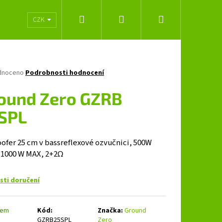
Hledat
Přihlášení
Nákupní
lužeb
Obchodní podmínky
Značky
CZK
košík
né
dnoceno
Podrobnosti hodnocení
ení
tu
ound Zero GZRB
SPL
ček.
ofer 25 cm v bassreflexové ozvučnici, 500W
 1000 W MAX, 2+2Ω
ti doručení
Následující
dem
Kód:
Značka:
Ground
GZRB25SPL
Zero