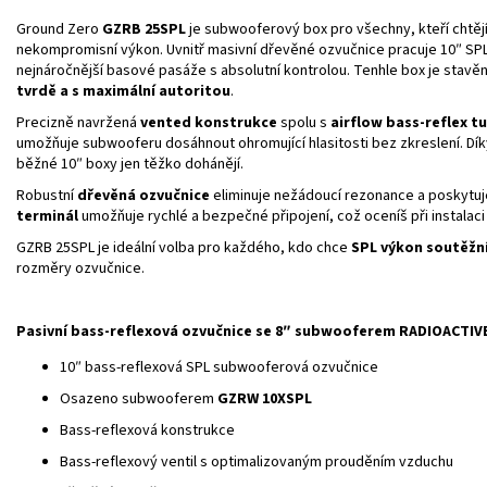
Ground Zero
GZRB 25SPL
je subwooferový box pro všechny, kteří chtěj
nekompromisní výkon. Uvnitř masivní dřevěné ozvučnice pracuje 10″ SPL m
nejnáročnější basové pasáže s absolutní kontrolou. Tenhle box je stavěný 
tvrdě a s maximální autoritou
.
Precizně navržená
vented konstrukce
spolu s
airflow bass‑reflex t
umožňuje subwooferu dosáhnout ohromující hlasitosti bez zkreslení. D
běžné 10″ boxy jen těžko dohánějí.
Robustní
dřevěná ozvučnice
eliminuje nežádoucí rezonance a poskytuje
terminál
umožňuje rychlé a bezpečné připojení, což oceníš při instalaci
GZRB 25SPL je ideální volba pro každého, kdo chce
SPL výkon soutěžn
rozměry ozvučnice.
Pasivní bass‑reflexová ozvučnice se 8″ subwooferem RADIOACTIV
10″ bass‑reflexová SPL subwooferová ozvučnice
Osazeno subwooferem
GZRW 10XSPL
Bass‑reflexová konstrukce
Bass‑reflexový ventil s optimalizovaným prouděním vzduchu