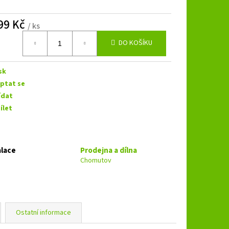
B 3.250 SPL
99 Kč
/ ks
á
DO KOŠÍKU
sk
ptat se
ídat
ílet
alace
Prodejna a dílna
Chomutov
Ostatní informace