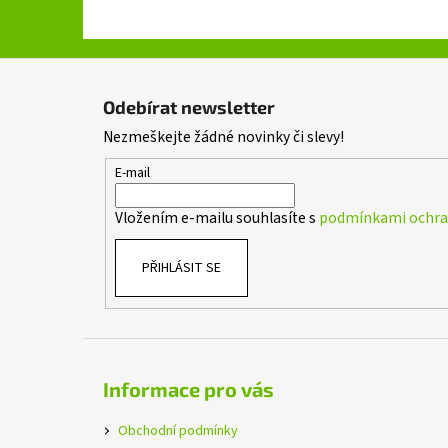
Z
á
Odebírat newsletter
p
Nezmeškejte žádné novinky či slevy!
a
t
E-mail
í
Vložením e-mailu souhlasíte s
podmínkami ochran
PŘIHLÁSIT SE
Informace pro vás
Obchodní podmínky