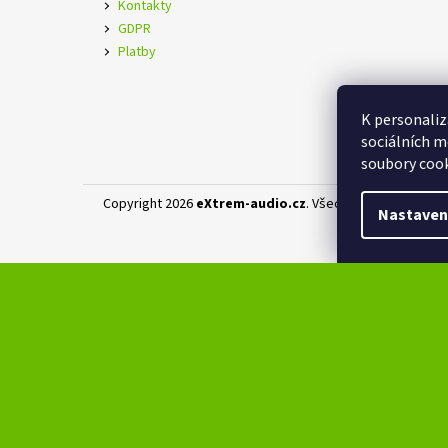
Kontakty
GDPR
Platby
K personaliz
sociálních m
soubory cook
Copyright 2026
eXtrem-audio.cz
. Všechna práva vyhraz
Nastaven