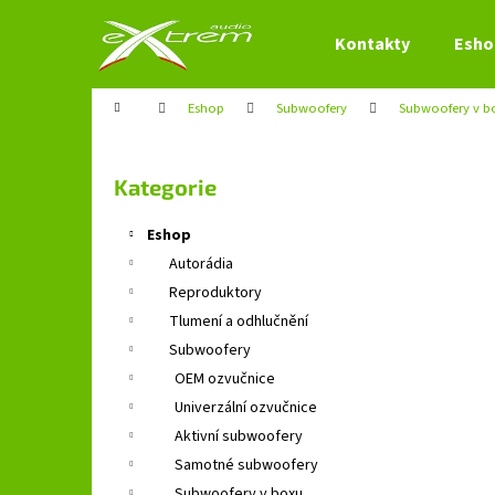
K
Přejít
na
o
Kontakty
Esho
obsah
Zpět
Zpět
š
do
do
í
Domů
Eshop
Subwoofery
Subwoofery v b
obchodu
obchodu
k
P
o
Přeskočit
Kategorie
s
kategorie
t
Eshop
r
Autorádia
a
Reproduktory
n
Tlumení a odhlučnění
n
Subwoofery
í
OEM ozvučnice
p
Univerzální ozvučnice
a
Aktivní subwoofery
n
Samotné subwoofery
e
Subwoofery v boxu