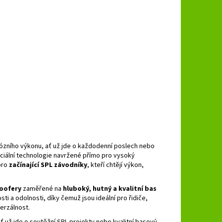
iózního výkonu, ať už jde o každodenní poslech nebo
eciální technologie navržené přímo pro vysoký
pro
začínající SPL závodníky
, kteří chtějí výkon,
oofery
zaměřené na
hluboký, hutný a kvalitní bas
ti a odolnosti, díky čemuž jsou ideální pro řidiče,
verzálnost.