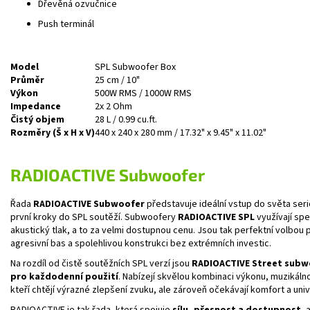
Dřevěná ozvučnice
Push terminál
Model
SPL Subwoofer Box
Průměr
25 cm / 10"
Výkon
500W RMS / 1000W RMS
Impedance
2x 2 Ohm
Čistý objem
28 L / 0.99 cu.ft.
Rozměry (Š x H x V)
440 x 240 x 280 mm / 17.32" x 9.45" x 11.02"
RADIOACTIVE
Subwoofer
Řada
RADIOACTIVE Subwoofer
představuje ideální vstup do světa ser
první kroky do SPL soutěží. Subwoofery
RADIOACTIVE SPL
využívají sp
akustický tlak, a to za velmi dostupnou cenu. Jsou tak perfektní volbou 
agresivní bas a spolehlivou konstrukci bez extrémních investic.
Na rozdíl od čistě soutěžních SPL verzí jsou
RADIOACTIVE Street subw
pro každodenní použití
. Nabízejí skvělou kombinaci výkonu, muzikálnos
kteří chtějí výrazné zlepšení zvuku, ale zároveň očekávají komfort a uni