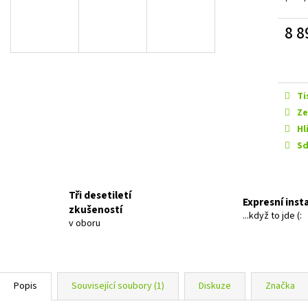
EVOTEC ROLLER 30 MM LONG
GROUND ZERO GZI
999 Kč
12 990 Kč
8 8
Měrn
cena:
Ti
Ze
Hl
Sd
Tři desetiletí
Expresní inst
zkušeností
...když to jde (:
v oboru
Popis
Související soubory (1)
Diskuze
Značka