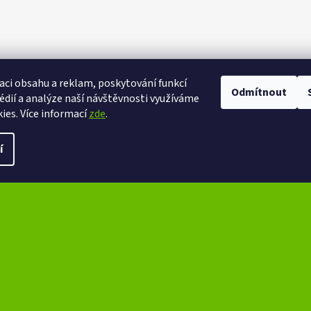
aci obsahu a reklam, poskytování funkcí
Odmítnout
eXtrem-audio na facebooku
eXtrem-audio na Instagramu
édií a analýze naší návštěvnosti využíváme
ies. Více informací
zde
.
ena.
Upravit nastavení cookies
í