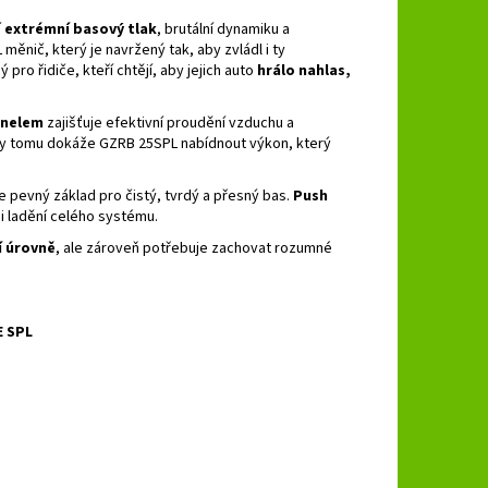
í
extrémní basový tlak
, brutální dynamiku a
ěnič, který je navržený tak, aby zvládl i ty
pro řidiče, kteří chtějí, aby jejich auto
hrálo nahlas,
unelem
zajišťuje efektivní proudění vzduchu a
íky tomu dokáže GZRB 25SPL nabídnout výkon, který
 pevný základ pro čistý, tvrdý a přesný bas.
Push
 i ladění celého systému.
í úrovně
, ale zároveň potřebuje zachovat rozumné
E SPL