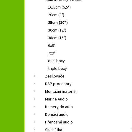
GROUND ZERO GZFC 165.2
l
16,5cm (6,5")
1 690 Kč
Původně:
2 490 Kč
20cm (8")
25cm (10")
30cm (12")
38cm (15")
6x9"
7x9"
dual boxy
triple boxy
Zesilovače
DSP procesory
Montážní materiál
Marine Audio
Kamery do auta
Domácí audio
Přenosné audio
Sluchátka