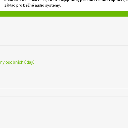
RADIOACTIVE je tak řada, která spojuje
sílu, přesnost a dostupnost
, 
základ pro běžné audio systémy.
y osobních údajů