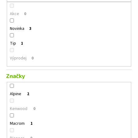
č
u
Akce
j
0
e
m
Novinka
3
e
Tip
1
ALPINE
S2-
Výprodej
0
S65C
3
Značky
490
Kč
Původně:
4
Alpine
2
990
Kč
Kenwood
0
Macrom
1