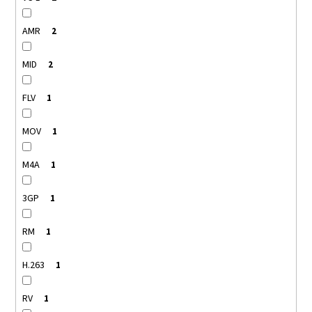
AMR
2
MID
2
FLV
1
MOV
1
M4A
1
3GP
1
RM
1
H.263
1
RV
1