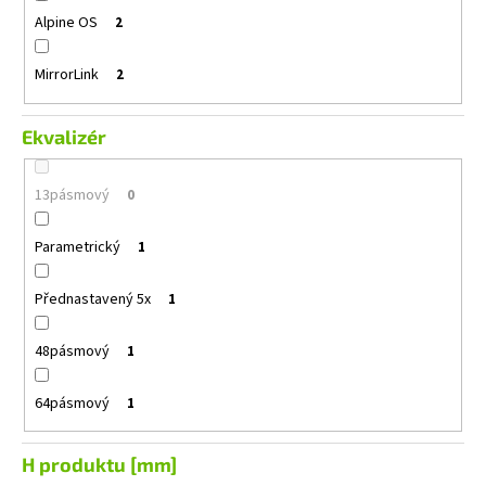
Alpine OS
2
MirrorLink
2
Ekvalizér
13pásmový
0
Parametrický
1
Přednastavený 5x
1
48pásmový
1
64pásmový
1
H produktu [mm]