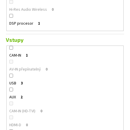
Hi-Res Audio Wireless
0
DSP procesor
1
Vstupy
CAM-IN
1
AV-IN přepínatelný
0
USB
3
AUX
2
CAM-IN (HD-TVI)
0
HDMI-D
0