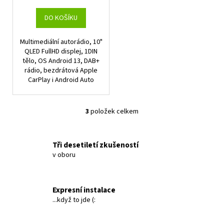
DO KOŠÍKU
Multimediální autorádio, 10"
QLED FullHD displej, 1DIN
tělo, OS Android 13, DAB+
rádio, bezdrátová Apple
CarPlay i Android Auto
3
položek celkem
O
v
l
Tři desetiletí zkušeností
á
v oboru
d
a
c
Expresní instalace
í
...když to jde (:
p
r