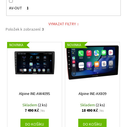
AV-OUT
1
VYMAZAT FILTRY
Položek k zobrazení:
3
V
NOVINKA
NOVINKA
ý
p
i
s
p
r
Alpine INE-AW409S
Alpine INE-AX809
o
d
Skladem
(2 ks)
Skladem
(2 ks)
u
7 490 Kč
18 490 Kč
/ ks
/ ks
k
t
DO KOŠÍKU
DO KOŠÍKU