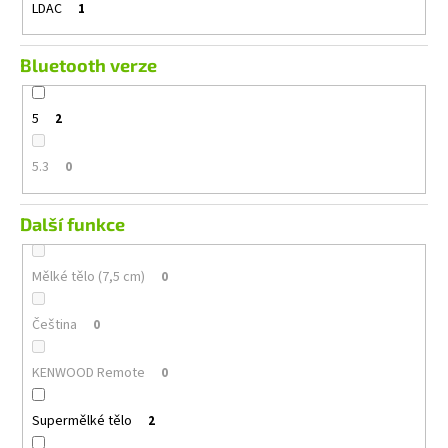
LDAC
1
Bluetooth verze
5
2
5.3
0
Další funkce
Mělké tělo (7,5 cm)
0
Čeština
0
KENWOOD Remote
0
Supermělké tělo
2