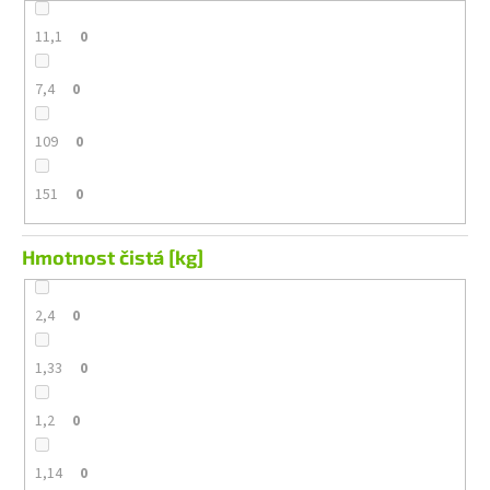
11,1
0
7,4
0
109
0
151
0
Hmotnost čistá [kg]
2,4
0
1,33
0
1,2
0
1,14
0