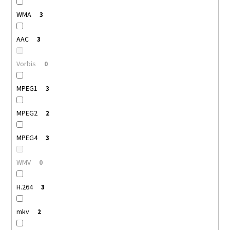
WMA
3
AAC
3
Vorbis
0
MPEG1
3
MPEG2
2
MPEG4
3
WMV
0
H.264
3
mkv
2