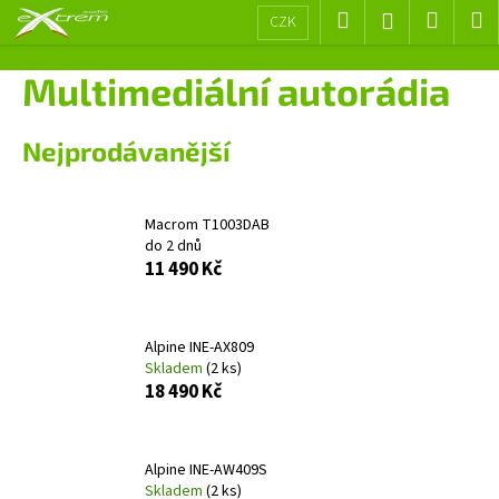
K
Přejít
Hledat
Nákup
M
Přihlášení
CZK
na
o
obsah
Zpět
Zpět
košík
š
Multimediální autorádia
í
C
k
Nejprodávanější
o
p
o
Macrom T1003DAB
t
do 2 dnů
ř
11 490 Kč
e
b
Alpine INE-AX809
u
Skladem
(2 ks)
j
18 490 Kč
e
t
e
Alpine INE-AW409S
Skladem
(2 ks)
n