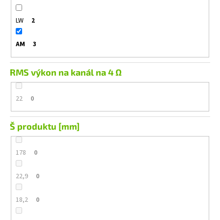
LW
2
AM
3
RMS výkon na kanál na 4 Ω
22
0
Š produktu [mm]
178
0
22,9
0
18,2
0