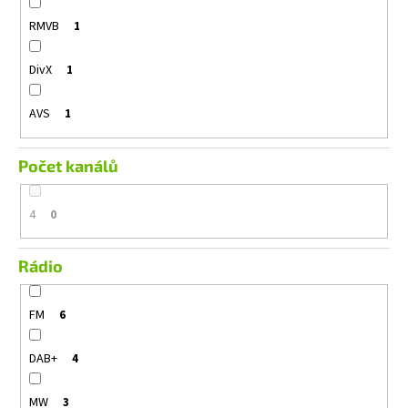
RMVB
1
DivX
1
AVS
1
Počet kanálů
4
0
Rádio
FM
6
DAB+
4
MW
3