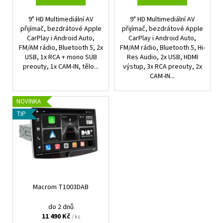
ů
9" HD Multimediální AV
9" HD Multimediální AV
přijímač, bezdrátové Apple
přijímač, bezdrátové Apple
CarPlay i Android Auto,
CarPlay i Android Auto,
FM/AM rádio, Bluetooth 5, 2x
FM/AM rádio, Bluetooth 5, Hi-
USB, 1x RCA + mono SUB
Res Audio, 2x USB, HDMI
preouty, 1x CAM-IN, tělo...
výstup, 3x RCA preouty, 2x
CAM-IN...
NOVINKA
TIP
Macrom T1003DAB
do 2 dnů
11 490 Kč
/ ks