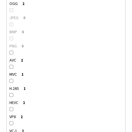
OGG
2
JPEG
0
BMP
0
PNG
0
AVC
2
MVC
1
H.265
1
HEVC
1
VP8
2
VC-1
2