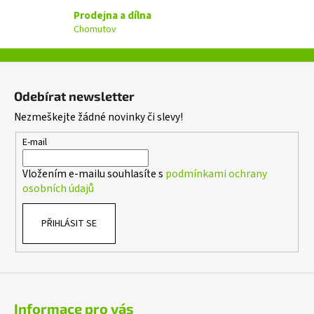
v
Prodejna a dílna
k
Chomutov
y
v
ý
Z
p
á
i
Odebírat newsletter
p
s
Nezmeškejte žádné novinky či slevy!
a
u
t
E-mail
í
Vložením e-mailu souhlasíte s
podmínkami ochrany
osobních údajů
PŘIHLÁSIT SE
Informace pro vás