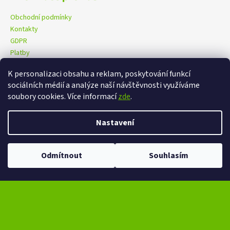
Obchodní podmínky
Kontakty
GDPR
Platby
K personalizaci obsahu a reklam, poskytování funkcí
sociálních médií a analýze naší návštěvnosti využíváme
eXtrem-audio na facebooku
eXtrem-audio na Instagramu
soubory cookies. Více informací
zde
.
Nastavení
Vytvořil Shoptet
Copyright 2026
eXtrem-audio.cz
. Všechna práva vyhrazena.
Odmítnout
Souhlasím
Upravit nastavení cookies