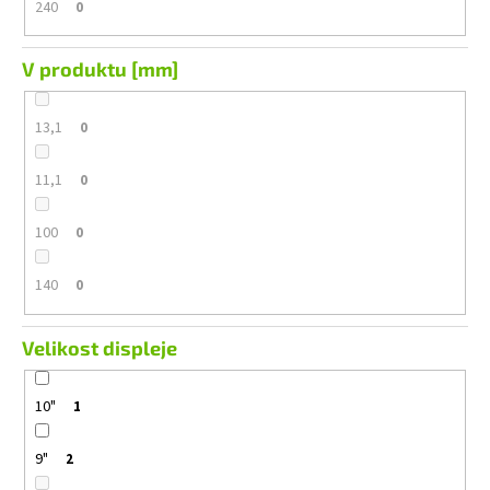
240
0
V produktu [mm]
13,1
0
11,1
0
100
0
140
0
Velikost displeje
10"
1
9"
2