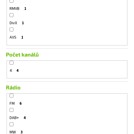
RMVB
1
DivX
1
AVS
1
Počet kanálů
4
4
Rádio
FM
6
DAB+
4
MW
3