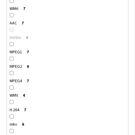
WMA
7
AAC
7
Vorbis
0
MPEG1
7
MPEG2
6
MPEG4
7
WMV
4
H.264
7
mkv
6