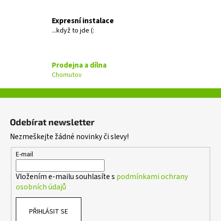
a
c
Expresní instalace
í
...když to jde (:
p
r
v
Prodejna a dílna
k
Chomutov
y
v
ý
Z
p
á
i
Odebírat newsletter
p
s
Nezmeškejte žádné novinky či slevy!
a
u
t
E-mail
í
Vložením e-mailu souhlasíte s
podmínkami ochrany
osobních údajů
PŘIHLÁSIT SE