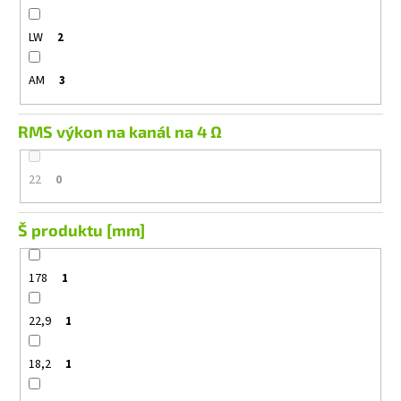
LW
2
AM
3
RMS výkon na kanál na 4 Ω
22
0
Š produktu [mm]
178
1
22,9
1
18,2
1