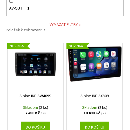
AV-OUT
1
VYMAZAT FILTRY
Položek k zobrazení:
7
V
NOVINKA
NOVINKA
ý
p
i
s
p
r
Alpine INE-AW409S
Alpine INE-AX809
o
d
Skladem
(2 ks)
Skladem
(2 ks)
u
7 490 Kč
18 490 Kč
/ ks
/ ks
k
t
DO KOŠÍKU
DO KOŠÍKU