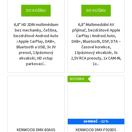
DO KOŠÍKU
DO KOŠÍKU
6,8" HD 2DIN multimédium
6,8" Multimediální AV
bez mechaniky, čeština,
přijímač, bezdrátové Apple
bezdrátové Android Auto
CarPlay i Android Auto,
i Apple CarPlay, DAB+,
DAB+, Bluetooth, DSP, DTA –
Bluetooth a USB, 3x 3V
časové korekce,
preout, 13pásmový
13pásmový ekvalizér, 3x
ekvalizér, HD vstup
2,5V RCA preouty, 1x CAM-IN,
parkovací...
1x...
NOVINKA
16 990 KČ
–12 %
KENWOOD DMX-80AXS
KENWOOD DMX-F920DS