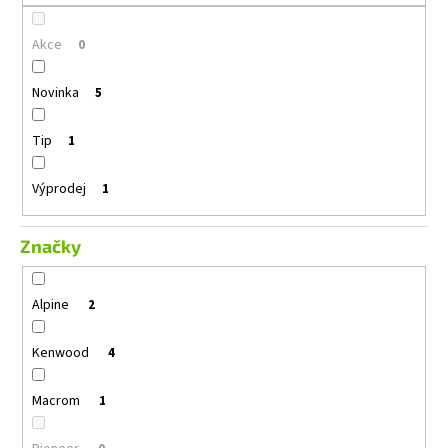
č
u
Akce
j
0
e
m
Novinka
5
e
Tip
1
ALPINE
S2-
Výprodej
1
S65C
3
Značky
490
Kč
Původně:
4
Alpine
2
990
Kč
Kenwood
4
Macrom
1