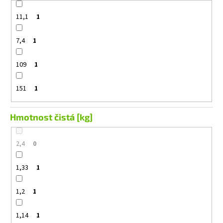
11,1
1
7,4
1
109
1
151
1
Hmotnost čistá [kg]
2,4
0
1,33
1
1,2
1
1,14
1