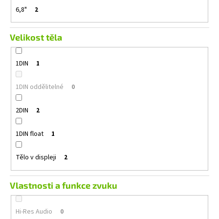
6,8"
2
Velikost těla
1DIN
1
1DIN oddělitelné
0
2DIN
2
1DIN float
1
Tělo v displeji
2
Vlastnosti a funkce zvuku
Hi-Res Audio
0