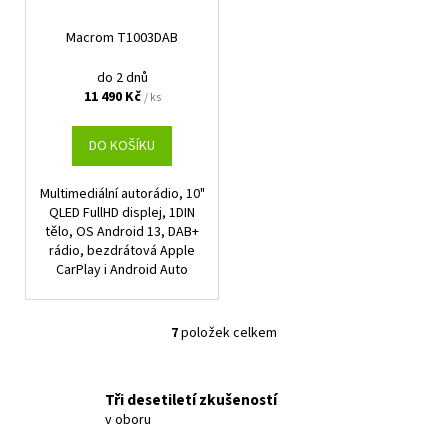
Macrom T1003DAB
do 2 dnů
11 490 Kč
/ ks
DO KOŠÍKU
Multimediální autorádio, 10"
QLED FullHD displej, 1DIN
tělo, OS Android 13, DAB+
rádio, bezdrátová Apple
CarPlay i Android Auto
7
položek celkem
O
v
l
Tři desetiletí zkušeností
á
v oboru
d