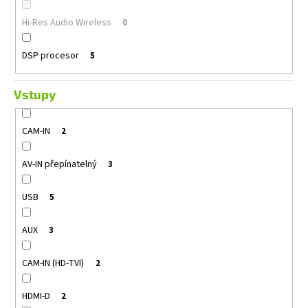
Hi-Res Audio Wireless
0
DSP procesor
5
Vstupy
CAM-IN
2
AV-IN přepínatelný
3
USB
5
AUX
3
CAM-IN (HD-TVI)
2
HDMI-D
2