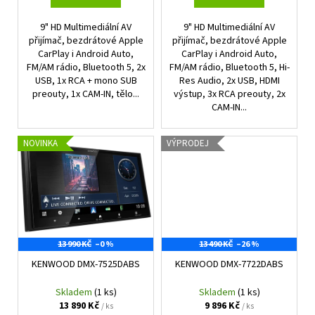
ů
9" HD Multimediální AV
9" HD Multimediální AV
přijímač, bezdrátové Apple
přijímač, bezdrátové Apple
CarPlay i Android Auto,
CarPlay i Android Auto,
FM/AM rádio, Bluetooth 5, 2x
FM/AM rádio, Bluetooth 5, Hi-
USB, 1x RCA + mono SUB
Res Audio, 2x USB, HDMI
preouty, 1x CAM-IN, tělo...
výstup, 3x RCA preouty, 2x
CAM-IN...
NOVINKA
VÝPRODEJ
13 990 KČ
–0 %
13 490 KČ
–26 %
KENWOOD DMX-7525DABS
KENWOOD DMX-7722DABS
Skladem
(1 ks)
Skladem
(1 ks)
13 890 Kč
9 896 Kč
/ ks
/ ks