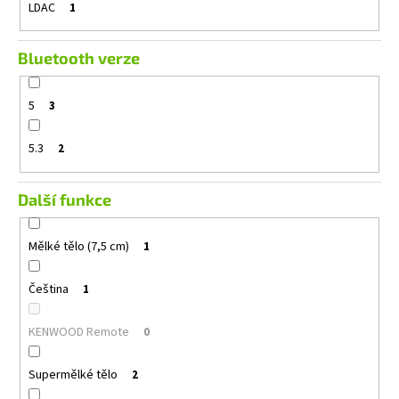
LDAC
1
Bluetooth verze
5
3
5.3
2
Další funkce
Mělké tělo (7,5 cm)
1
Čeština
1
KENWOOD Remote
0
Supermělké tělo
2