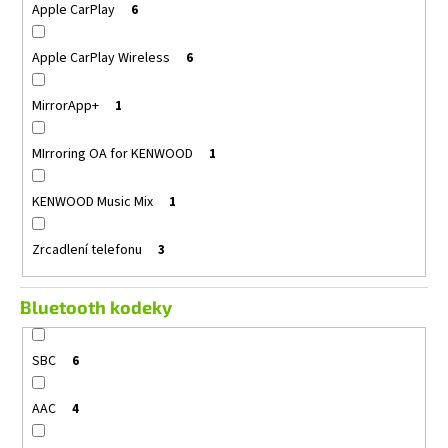
Apple CarPlay
6
Apple CarPlay Wireless
6
MirrorApp+
1
MIrroring OA for KENWOOD
1
KENWOOD Music Mix
1
Zrcadlení telefonu
3
Bluetooth kodeky
SBC
6
AAC
4