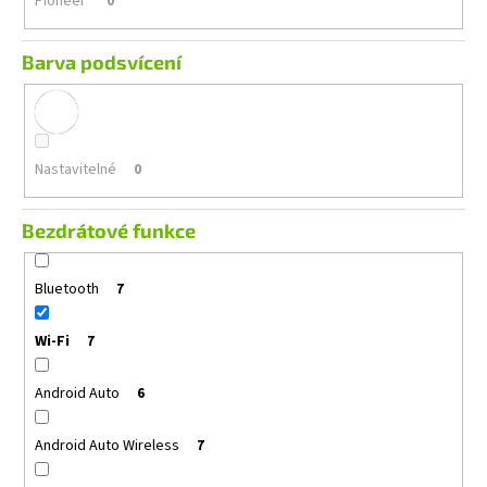
Pioneer
0
Barva podsvícení
Nastavitelné
0
Bezdrátové funkce
Bluetooth
7
Wi-Fi
7
Android Auto
6
Android Auto Wireless
7