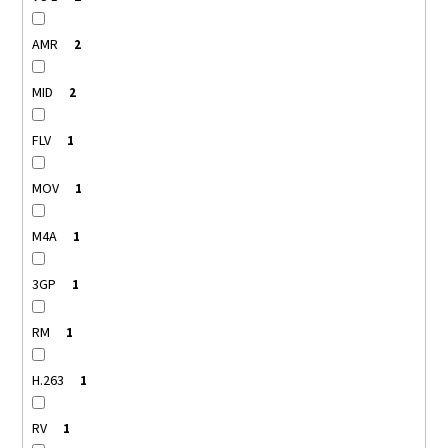
AMR
2
MID
2
FLV
1
MOV
1
M4A
1
3GP
1
RM
1
H.263
1
RV
1