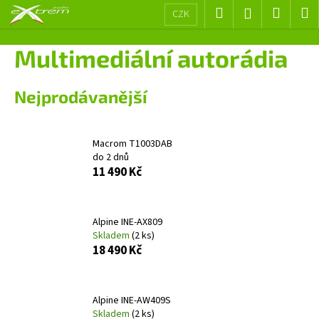
K
Přejít
Hledat
Nákup
M
Přihlášení
CZK
na
o
obsah
Zpět
Zpět
košík
š
Multimediální autorádia
í
C
k
Nejprodávanější
o
p
o
Macrom T1003DAB
t
do 2 dnů
ř
11 490 Kč
e
b
Alpine INE-AX809
u
Skladem
(2 ks)
j
18 490 Kč
e
t
e
Alpine INE-AW409S
Skladem
(2 ks)
n