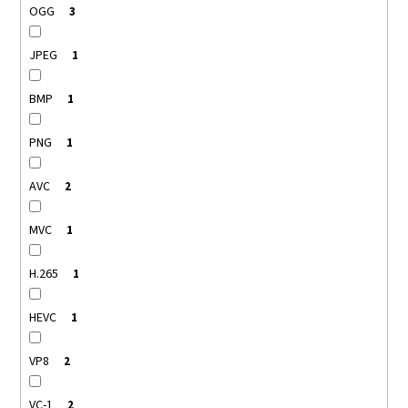
OGG
3
JPEG
1
BMP
1
PNG
1
AVC
2
MVC
1
H.265
1
HEVC
1
VP8
2
VC-1
2