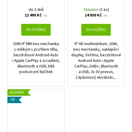
do 2 dnů
Skladem
(1 ks)
12 490 Kč
14 930 Kč
/ ks
/ ks
DO KOŠÍKU
DO KOŠÍKU
1DIN 9" MM bez mechaniky
9" HD multimédium, 1DIN,
s mělkým L profilem těla,
bez mechaniky, naklápěcí
bezdrátové Android Auto
displej, čeština, bezdrátové
i Apple CarPlay a zrcadlení,
Android Auto i Apple
Bluetooth a USB, bílé
CarPlay, DAB+, Bluetooth
podsvícení tlačítek
a USB, 3x 3V preout,
13pásmový ekvalizér,...
NOVINKA
TIP