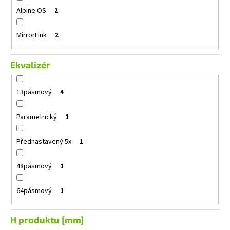
Alpine OS
2
MirrorLink
2
Ekvalizér
13pásmový
4
Parametrický
1
Přednastavený 5x
1
48pásmový
1
64pásmový
1
H produktu [mm]