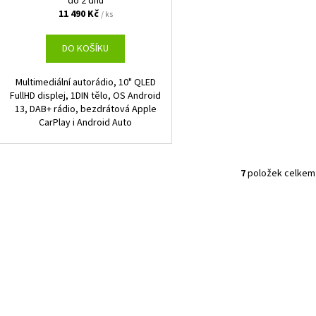
do 2 dnů
11 490 Kč
/ ks
DO KOŠÍKU
Multimediální autorádio, 10" QLED
FullHD displej, 1DIN tělo, OS Android
13, DAB+ rádio, bezdrátová Apple
CarPlay i Android Auto
7
položek celkem
O
v
l
á
d
a
c
í
p