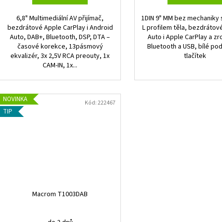
6,8" Multimediální AV přijímač,
1DIN 9" MM bez mechaniky
bezdrátové Apple CarPlay i Android
L profilem těla, bezdrátov
Auto, DAB+, Bluetooth, DSP, DTA –
Auto i Apple CarPlay a zr
časové korekce, 13pásmový
Bluetooth a USB, bílé po
ekvalizér, 3x 2,5V RCA preouty, 1x
tlačítek
CAM-IN, 1x...
NOVINKA
Kód:
222467
TIP
Macrom T1003DAB