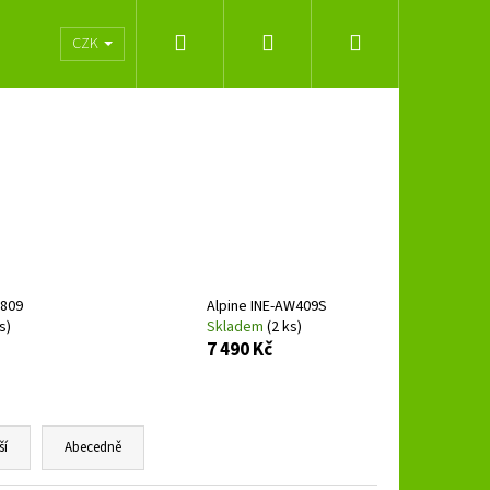
Hledat
Přihlášení
Nákupní
lužeb
Obchodní podmínky
Značky
CZK
košík
X809
Alpine INE-AW409S
s)
Skladem
(2 ks)
7 490 Kč
Následující
ší
Abecedně