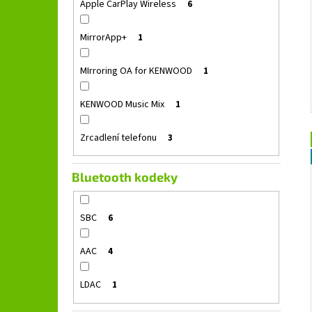
Apple CarPlay Wireless
6
MirrorApp+
1
MIrroring OA for KENWOOD
1
KENWOOD Music Mix
1
Zrcadlení telefonu
3
Bluetooth kodeky
SBC
6
AAC
4
LDAC
1