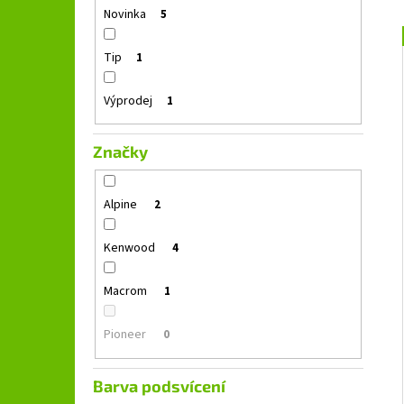
GROUND ZERO GZFC 165.2
l
Novinka
5
1 690 Kč
Původně:
2 490 Kč
Tip
1
Výprodej
1
Značky
Alpine
2
Kenwood
4
Macrom
1
Pioneer
0
Barva podsvícení