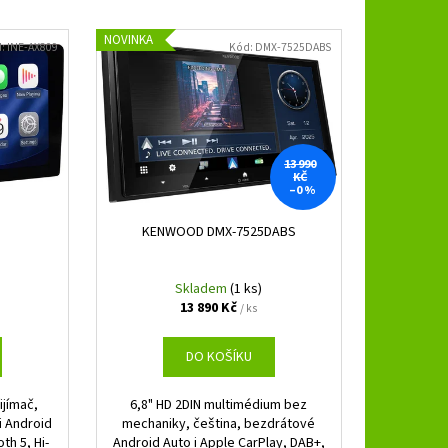
B 3.250 SPL
NOVINKA
d:
INE-AX809
Kód:
DMX-7525DABS
13 990
KČ
–0 %
KENWOOD DMX-7525DABS
Skladem
(1 ks)
13 890 Kč
/ ks
DO KOŠÍKU
ijímač,
6,8" HD 2DIN multimédium bez
i Android
mechaniky, čeština, bezdrátové
th 5, Hi-
Android Auto i Apple CarPlay, DAB+,