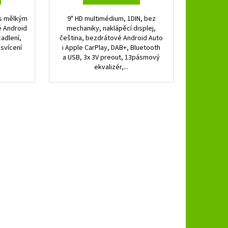
 s mělkým
9" HD multimédium, 1DIN, bez
é Android
mechaniky, naklápěcí displej,
cadlení,
čeština, bezdrátové Android Auto
dsvícení
i Apple CarPlay, DAB+, Bluetooth
a USB, 3x 3V preout, 13pásmový
ekvalizér,...