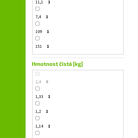
11,1
1
7,4
1
109
1
151
1
Hmotnost čistá [kg]
2,4
0
1,33
1
1,2
1
1,14
1