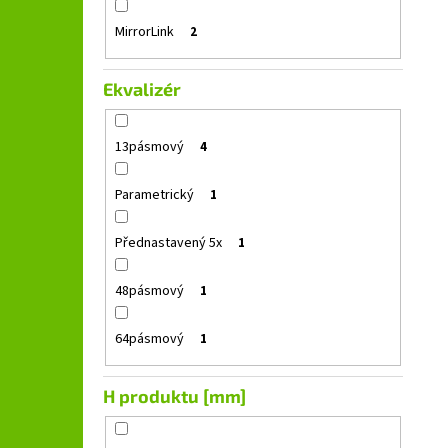
MirrorLink
2
Ekvalizér
13pásmový
4
Parametrický
1
Přednastavený 5x
1
48pásmový
1
64pásmový
1
H produktu [mm]