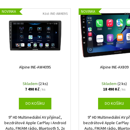
EVOTEC ANTICREAK
GROUND ZERO GZI
e
V
339 Kč
12 990 Kč
n
NOVINKA
NOVINKA
ý
Kód:
INE-AW409S
Kó
í
p
p
i
r
s
o
p
d
r
u
o
k
d
Alpine INE-AW409S
Alpine INE-AX809
t
u
ů
k
Skladem
(2 ks)
Skladem
(2 ks)
7 490 Kč
18 490 Kč
t
/ ks
/ ks
ů
DO KOŠÍKU
DO KOŠÍKU
9" HD Multimediální AV přijímač,
9" HD Multimediální AV př
bezdrátové Apple CarPlay i Android
bezdrátové Apple CarPlay 
Auto, FM/AM rádio, Bluetooth 5, 2x
Auto, FM/AM rádio, Bluetoo