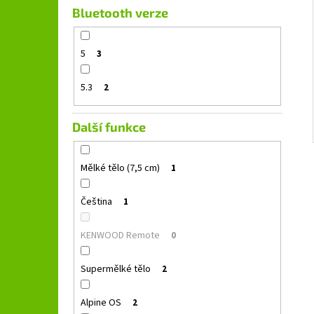
Bluetooth verze
5
3
5.3
2
Další funkce
Mělké tělo (7,5 cm)
1
Čeština
1
KENWOOD Remote
0
Supermělké tělo
2
Alpine OS
2