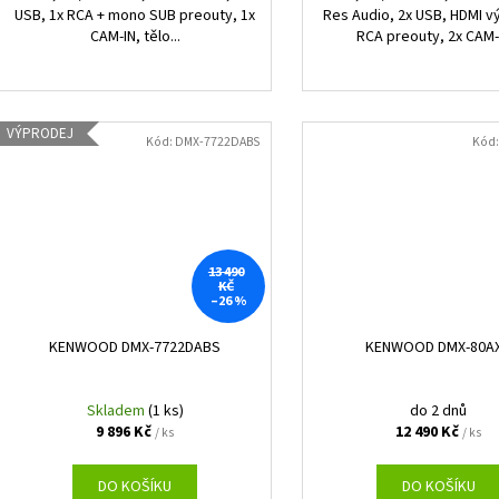
USB, 1x RCA + mono SUB preouty, 1x
Res Audio, 2x USB, HDMI v
CAM-IN, tělo...
RCA preouty, 2x CAM-I
VÝPRODEJ
Kód:
DMX-7722DABS
Kód
13 490
KČ
–26 %
KENWOOD DMX-7722DABS
KENWOOD DMX-80A
Skladem
(1 ks)
do 2 dnů
9 896 Kč
12 490 Kč
/ ks
/ ks
DO KOŠÍKU
DO KOŠÍKU