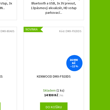
ýstup, 3x
Bluetooth a USB, 3x 3V preout,
N...
13pásmový ekvalizér, HD vstup
parkovací...
NOVINKA
:
DMX-80AXS
Kód:
DMX-F920DS
16 990
KČ
–12 %
XS
KENWOOD DMX-F920DS
Skladem
(1 ks)
14 930 Kč
/ ks
DO KOŠÍKU