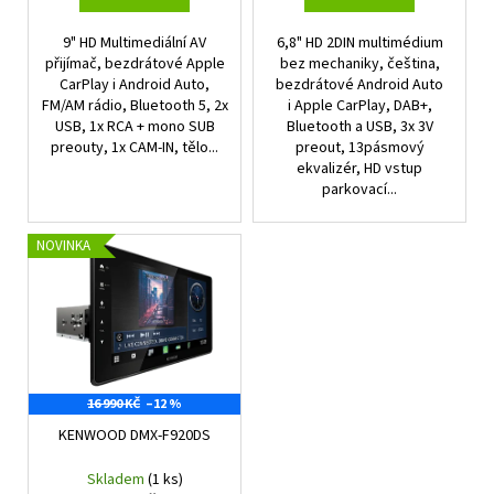
ů
9" HD Multimediální AV
6,8" HD 2DIN multimédium
přijímač, bezdrátové Apple
bez mechaniky, čeština,
CarPlay i Android Auto,
bezdrátové Android Auto
FM/AM rádio, Bluetooth 5, 2x
i Apple CarPlay, DAB+,
USB, 1x RCA + mono SUB
Bluetooth a USB, 3x 3V
preouty, 1x CAM-IN, tělo...
preout, 13pásmový
ekvalizér, HD vstup
parkovací...
NOVINKA
16 990 KČ
–12 %
KENWOOD DMX-F920DS
Skladem
(1 ks)