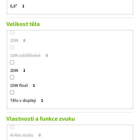
6,8"
1
Velikost těla
1DIN
0
1DIN oddělitelné
0
2DIN
1
1DIN float
1
Tělo v displeji
1
Vlastnosti a funkce zvuku
Hi-Res Audio
0