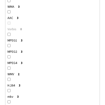
WMA
3
AAC
3
Vorbis
0
MPEG1
3
MPEG2
3
MPEG4
3
WMV
2
H.264
3
mkv
3