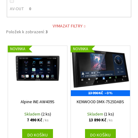
AV-OUT
0
VYMAZAT FILTRY
Položek k zobrazení:
3
V
NOVINKA
NOVINKA
ý
p
i
s
p
13 990 KČ
–0 %
r
Alpine INE-AW409S
KENWOOD DMX-7525DABS
o
d
Skladem
(2 ks)
Skladem
(1 ks)
u
7 490 Kč
13 890 Kč
/ ks
/ ks
k
t
DO KOŠÍKU
DO KOŠÍKU