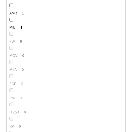
AMR
1
MID
1
FLV
0
MOV
0
M4A
0
3GP
0
RM
0
H.263
0
RV
0