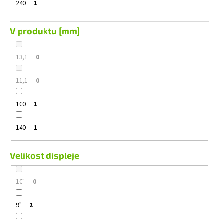
240
1
V produktu [mm]
13,1
0
11,1
0
100
1
140
1
Velikost displeje
10"
0
9"
2