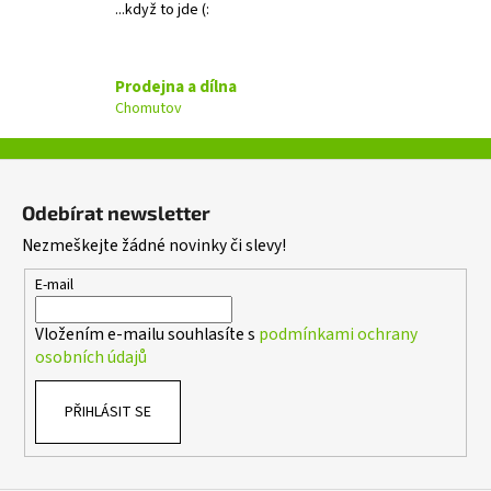
...když to jde (:
p
r
v
Prodejna a dílna
k
Chomutov
y
v
ý
Z
p
á
i
Odebírat newsletter
p
s
Nezmeškejte žádné novinky či slevy!
a
u
t
E-mail
í
Vložením e-mailu souhlasíte s
podmínkami ochrany
osobních údajů
PŘIHLÁSIT SE