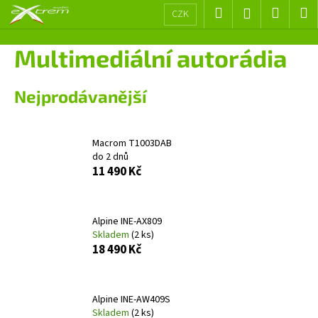
K
Přejít
Hledat
Nákup
M
Přihlášení
CZK
na
o
obsah
Zpět
Zpět
košík
š
Multimediální autorádia
í
C
k
Nejprodávanější
o
p
o
Macrom T1003DAB
t
do 2 dnů
ř
11 490 Kč
e
b
Alpine INE-AX809
u
Skladem
(2 ks)
j
18 490 Kč
e
t
e
Alpine INE-AW409S
Skladem
(2 ks)
n