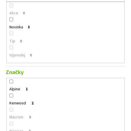
č
u
Akce
j
0
e
m
Novinka
3
e
Tip
0
GROUND
ZERO
Výprodej
0
GZFC
165.2
Značky
1
690
Kč
Původně:
Alpine
1
2
490
Kč
Kenwood
2
Macrom
0