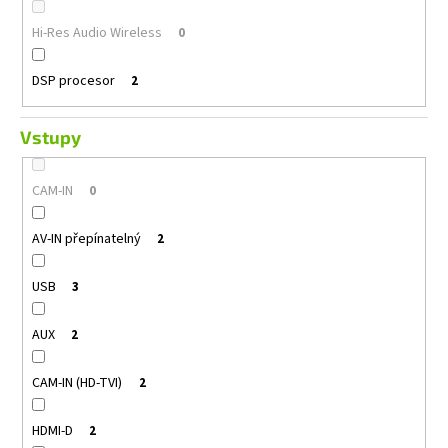
Hi-Res Audio Wireless
0
DSP procesor
2
Vstupy
CAM-IN
0
AV-IN přepínatelný
2
USB
3
AUX
2
CAM-IN (HD-TVI)
2
HDMI-D
2