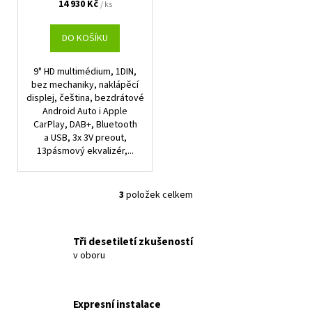
14 930 Kč
/ ks
DO KOŠÍKU
9" HD multimédium, 1DIN,
bez mechaniky, naklápěcí
displej, čeština, bezdrátové
Android Auto i Apple
CarPlay, DAB+, Bluetooth
a USB, 3x 3V preout,
13pásmový ekvalizér,...
3
položek celkem
O
v
l
Tři desetiletí zkušeností
á
v oboru
d
a
c
Expresní instalace
í