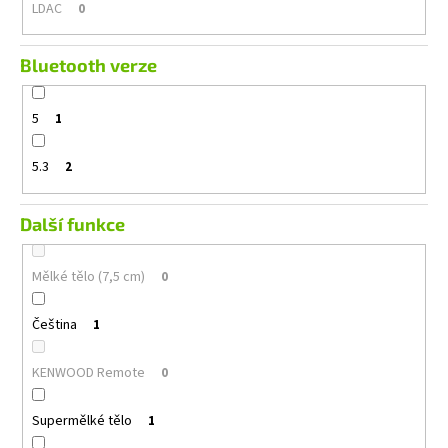
LDAC
0
Bluetooth verze
5
1
5.3
2
Další funkce
Mělké tělo (7,5 cm)
0
Čeština
1
KENWOOD Remote
0
Supermělké tělo
1