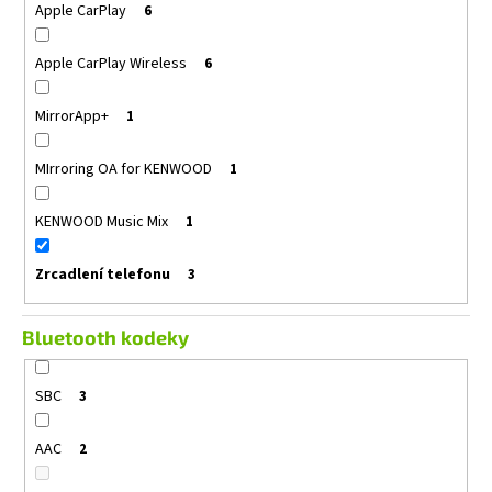
Apple CarPlay
6
Apple CarPlay Wireless
6
MirrorApp+
1
MIrroring OA for KENWOOD
1
KENWOOD Music Mix
1
Zrcadlení telefonu
3
Bluetooth kodeky
SBC
3
AAC
2