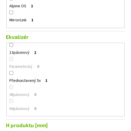
Alpine OS
1
MirrorLink
1
Ekvalizér
13pásmový
2
Parametrický
0
Přednastavený 5x
1
48pásmový
0
64pásmový
0
H produktu [mm]