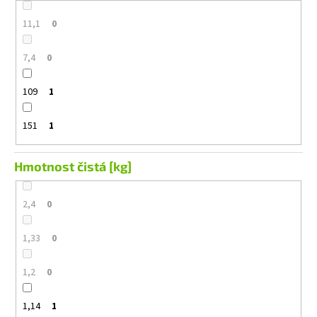
11,1
0
7,4
0
109
1
151
1
Hmotnost čistá [kg]
2,4
0
1,33
0
1,2
0
1,14
1