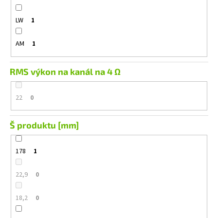
LW
1
AM
1
RMS výkon na kanál na 4 Ω
22
0
Š produktu [mm]
178
1
22,9
0
18,2
0