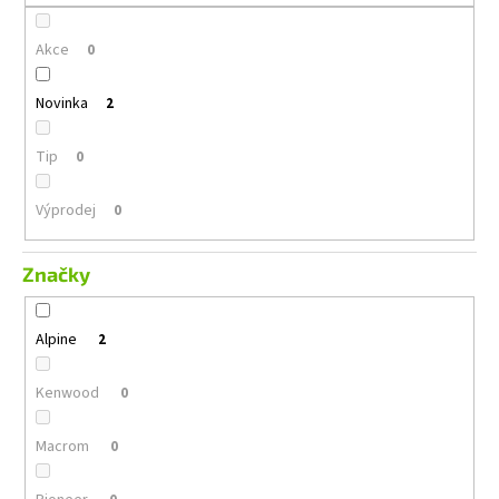
č
u
Akce
j
0
e
m
Novinka
2
e
Tip
0
GROUND
ZERO
Výprodej
0
GZIB
3.250
SPL
Značky
12
990
Kč
Alpine
2
Kenwood
0
Macrom
0