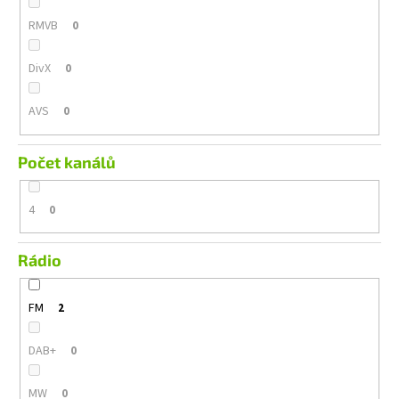
RMVB
0
DivX
0
AVS
0
Počet kanálů
4
0
Rádio
FM
2
DAB+
0
MW
0