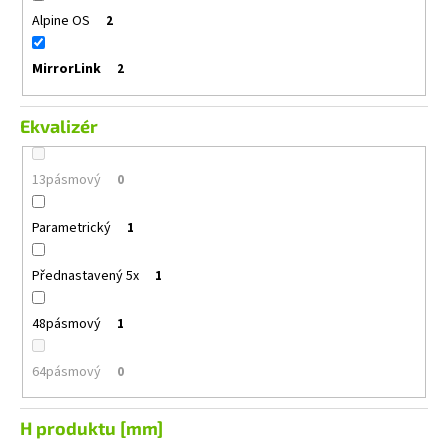
Alpine OS
2
MirrorLink
2
Ekvalizér
13pásmový
0
Parametrický
1
Přednastavený 5x
1
48pásmový
1
64pásmový
0
H produktu [mm]