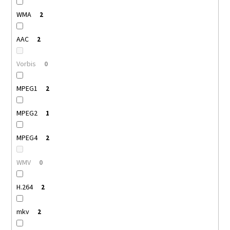
WMA
2
AAC
2
Vorbis
0
MPEG1
2
MPEG2
1
MPEG4
2
WMV
0
H.264
2
mkv
2