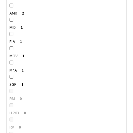
AMR
2
MID
2
FLV
1
MOV
1
M4A
1
3GP
1
RM
0
H.263
0
RV
0