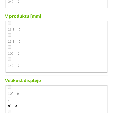
240
0
V produktu [mm]
13,1
0
11,1
0
100
0
140
0
Velikost displeje
10"
0
9"
2