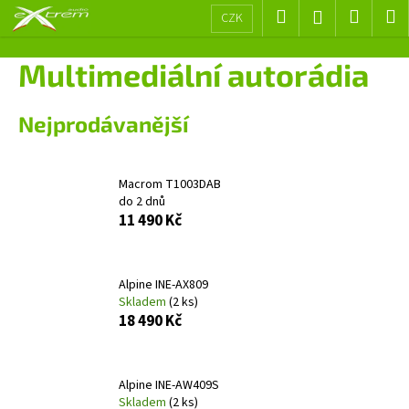
K
Přejít
Hledat
Nákup
M
Přihlášení
CZK
na
o
obsah
Zpět
Zpět
košík
š
Multimediální autorádia
í
C
k
Nejprodávanější
o
p
o
Macrom T1003DAB
t
do 2 dnů
ř
11 490 Kč
e
b
Alpine INE-AX809
u
Skladem
(2 ks)
j
18 490 Kč
e
t
e
Alpine INE-AW409S
Skladem
(2 ks)
n