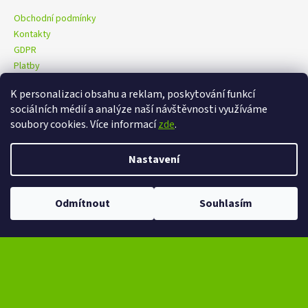
Obchodní podmínky
Kontakty
GDPR
Platby
K personalizaci obsahu a reklam, poskytování funkcí
sociálních médií a analýze naší návštěvnosti využíváme
eXtrem-audio na facebooku
eXtrem-audio na Instagramu
soubory cookies. Více informací
zde
.
Nastavení
Vytvořil Shoptet
Copyright 2026
eXtrem-audio.cz
. Všechna práva vyhrazena.
Ve dnech 13-14.8 omezení provozu V případě návštěvy se dotazujte na
Odmítnout
Souhlasím
Upravit nastavení cookies
čas na telefonním čísle - +420 776 865 651