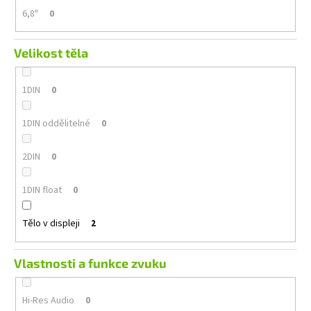
6,8"
0
Velikost těla
1DIN
0
1DIN oddělitelné
0
2DIN
0
1DIN float
0
Tělo v displeji
2
Vlastnosti a funkce zvuku
Hi-Res Audio
0