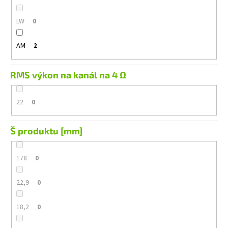
LW
0
AM
2
RMS výkon na kanál na 4 Ω
22
0
Š produktu [mm]
178
0
22,9
0
18,2
0