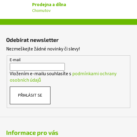
Prodejna a dílna
k
Chomutov
y
v
ý
Z
p
á
i
Odebírat newsletter
p
s
Nezmeškejte žádné novinky či slevy!
a
u
t
E-mail
í
Vložením e-mailu souhlasíte s
podmínkami ochrany
osobních údajů
PŘIHLÁSIT SE
Informace pro vás