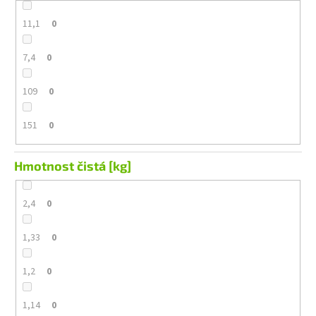
11,1
0
7,4
0
109
0
151
0
Hmotnost čistá [kg]
2,4
0
1,33
0
1,2
0
1,14
0