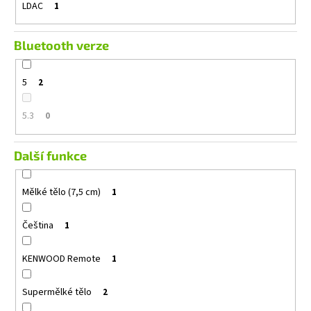
LDAC
1
Bluetooth verze
5
2
5.3
0
Další funkce
Mělké tělo (7,5 cm)
1
Čeština
1
KENWOOD Remote
1
Supermělké tělo
2