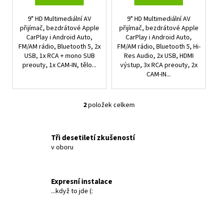
ů
9" HD Multimediální AV
9" HD Multimediální AV
přijímač, bezdrátové Apple
přijímač, bezdrátové Apple
CarPlay i Android Auto,
CarPlay i Android Auto,
FM/AM rádio, Bluetooth 5, 2x
FM/AM rádio, Bluetooth 5, Hi-
USB, 1x RCA + mono SUB
Res Audio, 2x USB, HDMI
preouty, 1x CAM-IN, tělo...
výstup, 3x RCA preouty, 2x
CAM-IN...
2
položek celkem
O
v
l
Tři desetiletí zkušeností
á
v oboru
d
a
c
Expresní instalace
í
...když to jde (:
p
r
v