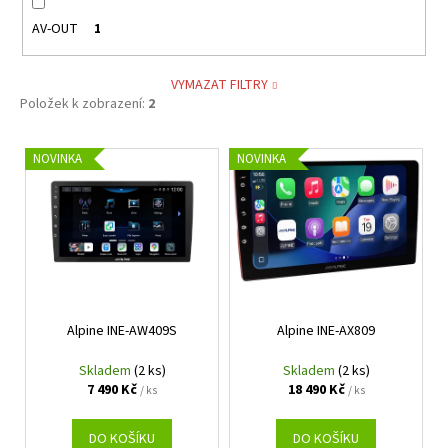
AV-OUT
1
VYMAZAT FILTRY
Položek k zobrazení:
2
V
NOVINKA
NOVINKA
ý
p
i
s
p
r
Alpine INE-AW409S
Alpine INE-AX809
o
d
Skladem
(2 ks)
Skladem
(2 ks)
u
7 490 Kč
18 490 Kč
/ ks
/ ks
k
t
DO KOŠÍKU
DO KOŠÍKU