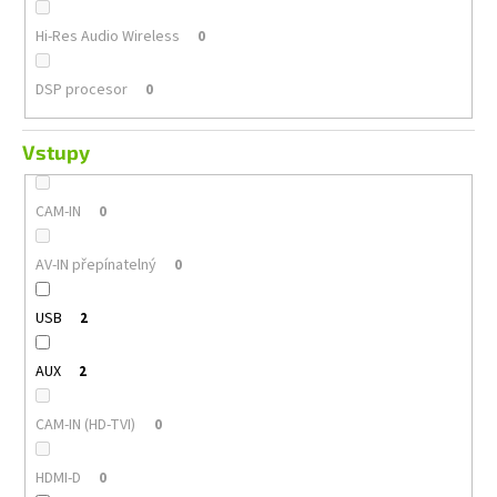
Hi-Res Audio Wireless
0
DSP procesor
0
Vstupy
CAM-IN
0
AV-IN přepínatelný
0
USB
2
AUX
2
CAM-IN (HD-TVI)
0
HDMI-D
0