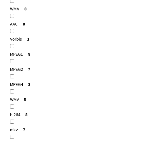
WMA
8
AAC
8
Vorbis
1
MPEG1
8
MPEG2
7
MPEG4
8
WMV
5
H.264
8
mkv
7