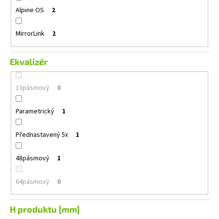
Alpine OS
2
MirrorLink
2
Ekvalizér
13pásmový
0
Parametrický
1
Přednastavený 5x
1
48pásmový
1
64pásmový
0
H produktu [mm]