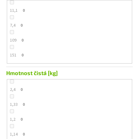
11,1
0
7,4
0
109
0
151
0
Hmotnost čistá [kg]
2,4
0
1,33
0
1,2
0
1,14
0