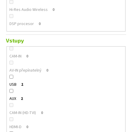
Hi-Res Audio Wireless
0
DSP procesor
0
Vstupy
CAM-IN
0
AV-IN přepínatelný
0
USB
2
AUX
2
CAM-IN (HD-TVI)
0
HDMI-D
0