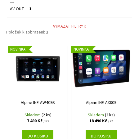
AV-OUT
1
VYMAZAT FILTRY
Položek k zobrazení:
2
V
NOVINKA
NOVINKA
ý
p
i
s
p
r
Alpine INE-AW409S
Alpine INE-AX809
o
d
Skladem
(2 ks)
Skladem
(2 ks)
u
7 490 Kč
18 490 Kč
/ ks
/ ks
k
t
DO KOŠÍKU
DO KOŠÍKU