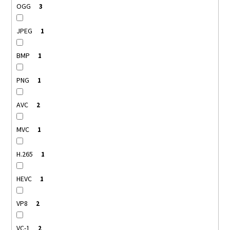
OGG
3
JPEG
1
BMP
1
PNG
1
AVC
2
MVC
1
H.265
1
HEVC
1
VP8
2
VC-1
2