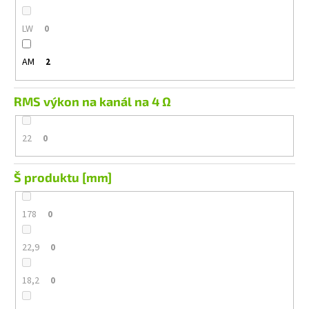
LW
0
AM
2
RMS výkon na kanál na 4 Ω
22
0
Š produktu [mm]
178
0
22,9
0
18,2
0