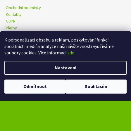
Obchodní podmínky
Kontakty
GDPR
Platby
K personalizaci obsahu a reklam, poskytování funkcí
sociálních médií a analýze naší návštěvnosti využíváme
eXtrem-audio na facebooku
eXtrem-audio na Instagramu
soubory cookies. Více informací
zde
.
Nastavení
Vytvořil Shoptet
Copyright 2026
eXtrem-audio.cz
. Všechna práva vyhrazena.
Ve dnech 13-14.8 omezení provozu V případě návštěvy se dotazujte na
Odmítnout
Souhlasím
Upravit nastavení cookies
čas na telefonním čísle - +420 776 865 651