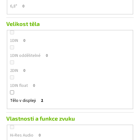
6,8"
0
Velikost těla
1DIN
0
1DIN oddělitelné
0
2DIN
0
1DIN float
0
Tělo v displeji
2
Vlastnosti a funkce zvuku
Hi-Res Audio
0