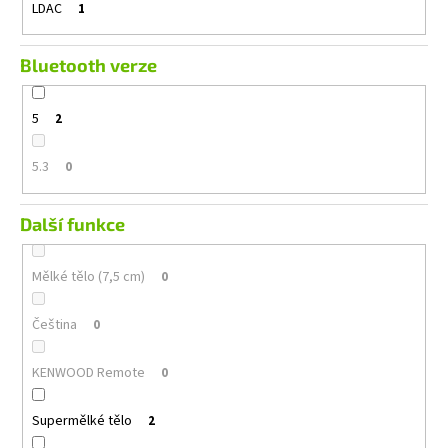
LDAC
1
Bluetooth verze
5
2
5.3
0
Další funkce
Mělké tělo (7,5 cm)
0
Čeština
0
KENWOOD Remote
0
Supermělké tělo
2