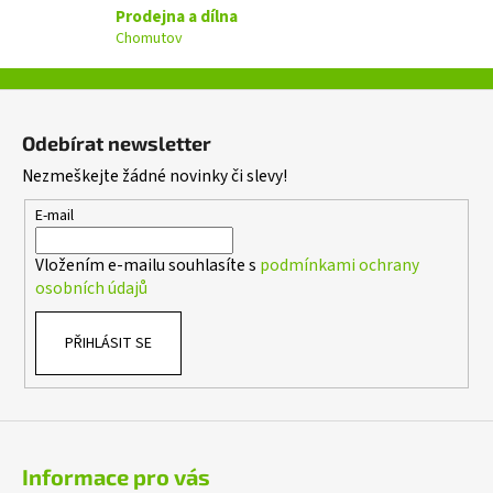
Prodejna a dílna
k
Chomutov
y
v
ý
Z
p
á
i
Odebírat newsletter
p
s
Nezmeškejte žádné novinky či slevy!
a
u
t
E-mail
í
Vložením e-mailu souhlasíte s
podmínkami ochrany
osobních údajů
PŘIHLÁSIT SE
Informace pro vás