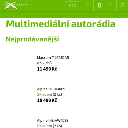
K
Přejít
Hledat
Nákup
M
Přihlášení
CZK
na
o
obsah
Zpět
Zpět
košík
š
Multimediální autorádia
í
C
k
Nejprodávanější
o
p
o
Macrom T1003DAB
t
do 2 dnů
ř
11 490 Kč
e
b
Alpine INE-AX809
u
Skladem
(2 ks)
j
18 490 Kč
e
t
e
Alpine INE-AW409S
Skladem
(2 ks)
n