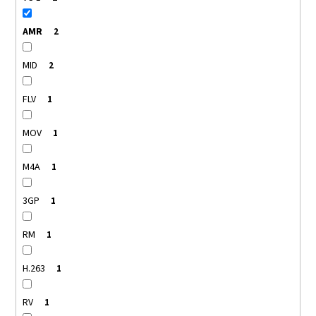
AMR
2
MID
2
FLV
1
MOV
1
M4A
1
3GP
1
RM
1
H.263
1
RV
1