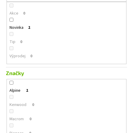
č
u
Akce
j
0
e
m
Novinka
2
e
Tip
0
GROUND
ZERO
Výprodej
0
GZFC
165.2
Značky
1
690
Kč
Původně:
Alpine
2
2
490
Kč
Kenwood
0
Macrom
0