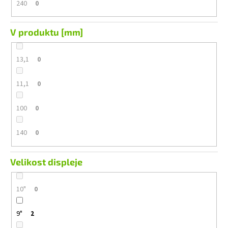
240
0
V produktu [mm]
13,1
0
11,1
0
100
0
140
0
Velikost displeje
10"
0
9"
2