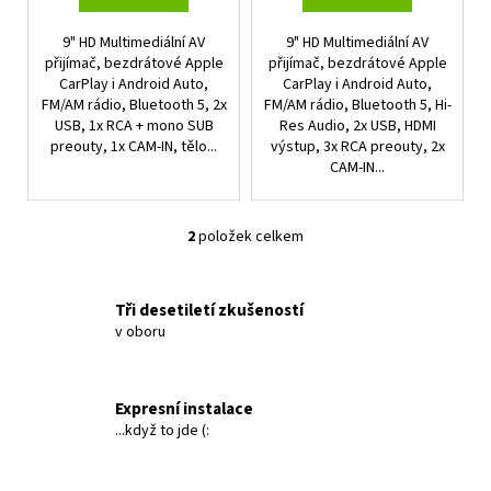
ů
9" HD Multimediální AV
9" HD Multimediální AV
přijímač, bezdrátové Apple
přijímač, bezdrátové Apple
CarPlay i Android Auto,
CarPlay i Android Auto,
FM/AM rádio, Bluetooth 5, 2x
FM/AM rádio, Bluetooth 5, Hi-
USB, 1x RCA + mono SUB
Res Audio, 2x USB, HDMI
preouty, 1x CAM-IN, tělo...
výstup, 3x RCA preouty, 2x
CAM-IN...
2
položek celkem
O
v
l
Tři desetiletí zkušeností
á
v oboru
d
a
c
Expresní instalace
í
...když to jde (:
p
r
v