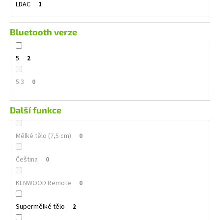
LDAC
1
Bluetooth verze
5
2
5.3
0
Další funkce
Mělké tělo (7,5 cm)
0
Čeština
0
KENWOOD Remote
0
Supermělké tělo
2