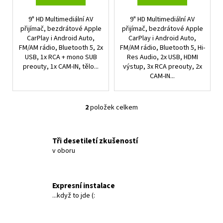
ů
9" HD Multimediální AV
9" HD Multimediální AV
přijímač, bezdrátové Apple
přijímač, bezdrátové Apple
CarPlay i Android Auto,
CarPlay i Android Auto,
FM/AM rádio, Bluetooth 5, 2x
FM/AM rádio, Bluetooth 5, Hi-
USB, 1x RCA + mono SUB
Res Audio, 2x USB, HDMI
preouty, 1x CAM-IN, tělo...
výstup, 3x RCA preouty, 2x
CAM-IN...
2
položek celkem
O
v
l
Tři desetiletí zkušeností
á
v oboru
d
a
c
Expresní instalace
í
...když to jde (:
p
r
v