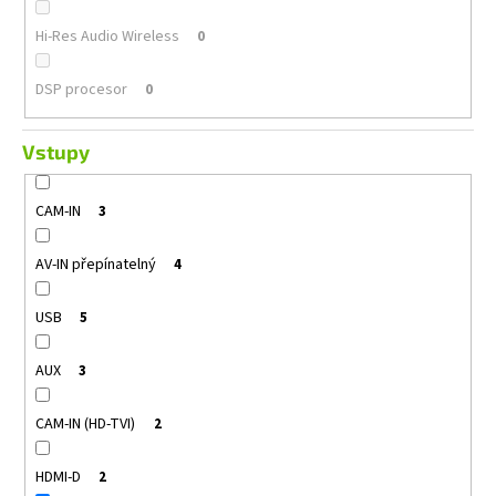
Hi-Res Audio Wireless
0
DSP procesor
0
Vstupy
CAM-IN
3
AV-IN přepínatelný
4
USB
5
AUX
3
CAM-IN (HD-TVI)
2
HDMI-D
2