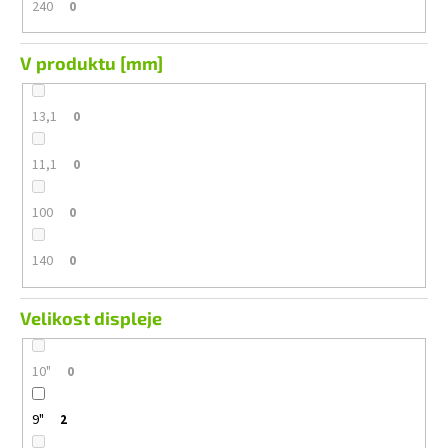
240
0
V produktu [mm]
13,1
0
11,1
0
100
0
140
0
Velikost displeje
10"
0
9"
2