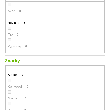
č
u
Akce
j
0
e
m
Novinka
2
e
Tip
0
GROUND
ZERO
Výprodej
0
GZIB
3.250
SPL
Značky
12
990
Kč
Alpine
2
Kenwood
0
Macrom
0