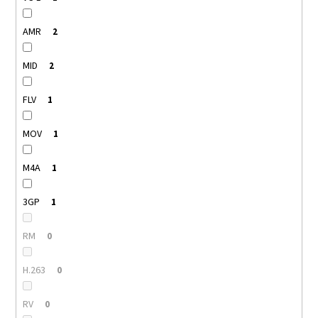
AMR
2
MID
2
FLV
1
MOV
1
M4A
1
3GP
1
RM
0
H.263
0
RV
0