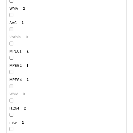
WMA
2
AAC
2
Vorbis
0
MPEG1
2
MPEG2
1
MPEG4
2
WMV
0
H.264
2
mkv
2