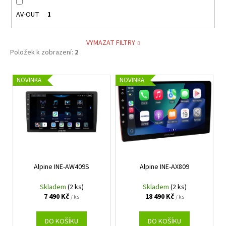
AV-OUT
1
VYMAZAT FILTRY
Položek k zobrazení:
2
V
NOVINKA
NOVINKA
ý
p
i
s
p
r
Alpine INE-AW409S
Alpine INE-AX809
o
d
Skladem
(2 ks)
Skladem
(2 ks)
u
7 490 Kč
18 490 Kč
/ ks
/ ks
k
t
DO KOŠÍKU
DO KOŠÍKU