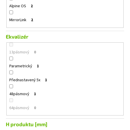
Alpine OS
2
MirrorLink
2
Ekvalizér
13pásmový
0
Parametrický
1
Přednastavený 5x
1
48pásmový
1
64pásmový
0
H produktu [mm]