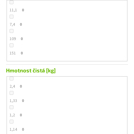
11,1
0
7,4
0
109
0
151
0
Hmotnost čistá [kg]
2,4
0
1,33
0
1,2
0
1,14
0