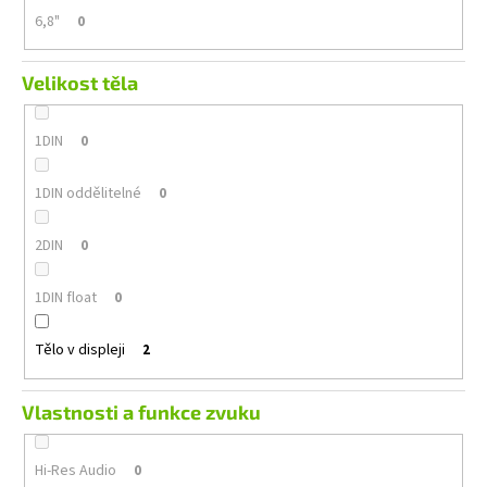
6,8"
0
Velikost těla
1DIN
0
1DIN oddělitelné
0
2DIN
0
1DIN float
0
Tělo v displeji
2
Vlastnosti a funkce zvuku
Hi-Res Audio
0