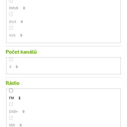
RMVB
0
DivX
0
AVS
0
Počet kanálů
4
0
Rádio
FM
2
DAB+
0
MW
0