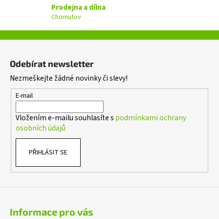
Prodejna a dílna
k
Chomutov
y
v
ý
Z
p
á
i
Odebírat newsletter
p
s
Nezmeškejte žádné novinky či slevy!
a
u
t
E-mail
í
Vložením e-mailu souhlasíte s
podmínkami ochrany
osobních údajů
PŘIHLÁSIT SE
Informace pro vás