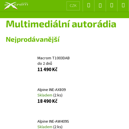
K
Přejít
Hledat
Nákup
M
Přihlášení
CZK
na
o
obsah
Zpět
Zpět
košík
š
Multimediální autorádia
í
C
k
Nejprodávanější
o
p
o
Macrom T1003DAB
t
do 2 dnů
ř
11 490 Kč
e
b
Alpine INE-AX809
u
Skladem
(2 ks)
j
18 490 Kč
e
t
e
Alpine INE-AW409S
Skladem
(2 ks)
n