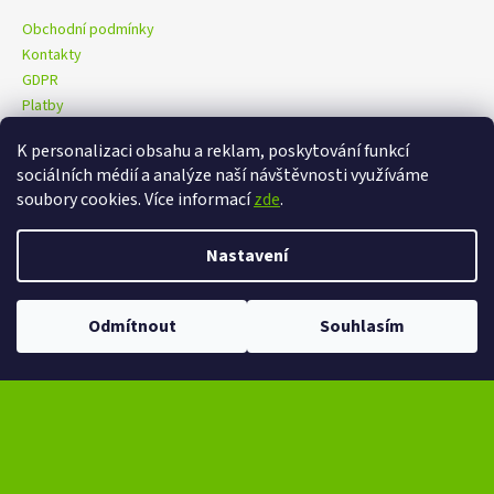
Obchodní podmínky
Kontakty
GDPR
Platby
K personalizaci obsahu a reklam, poskytování funkcí
sociálních médií a analýze naší návštěvnosti využíváme
eXtrem-audio na facebooku
eXtrem-audio na Instagramu
soubory cookies. Více informací
zde
.
Nastavení
Vytvořil Shoptet
Copyright 2026
eXtrem-audio.cz
. Všechna práva vyhrazena.
Odmítnout
Souhlasím
Upravit nastavení cookies