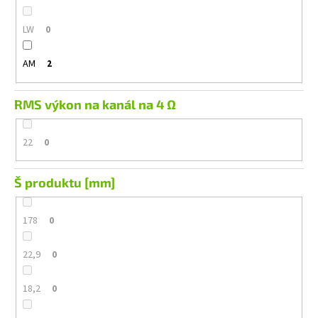
LW
0
AM
2
RMS výkon na kanál na 4 Ω
22
0
Š produktu [mm]
178
0
22,9
0
18,2
0