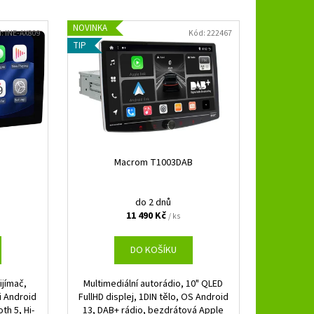
B 3.250 SPL
NOVINKA
d:
INE-AX809
Kód:
222467
TIP
Macrom T1003DAB
do 2 dnů
11 490 Kč
/ ks
DO KOŠÍKU
ijímač,
Multimediální autorádio, 10" QLED
i Android
FullHD displej, 1DIN tělo, OS Android
th 5, Hi-
13, DAB+ rádio, bezdrátová Apple