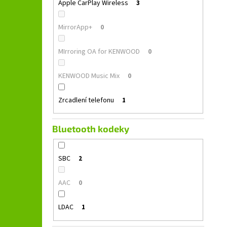
Apple CarPlay Wireless
3
MirrorApp+
0
MIrroring OA for KENWOOD
0
KENWOOD Music Mix
0
Zrcadlení telefonu
1
Bluetooth kodeky
SBC
2
AAC
0
LDAC
1