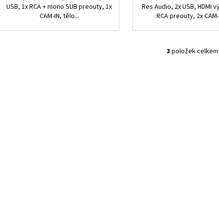
USB, 1x RCA + mono SUB preouty, 1x
Res Audio, 2x USB, HDMI v
CAM-IN, tělo...
RCA preouty, 2x CAM-I
3
položek celkem
O
v
l
á
d
a
c
í
p
r
v
k
y
v
ý
p