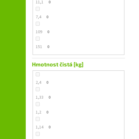
11,1
0
7,4
0
109
0
151
0
Hmotnost čistá [kg]
2,4
0
1,33
0
1,2
0
1,14
0