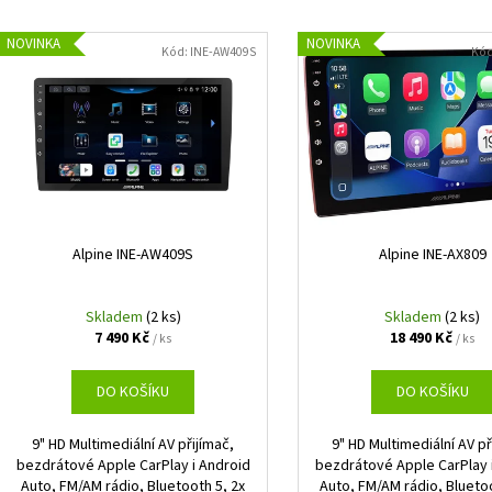
EVOTEC ANTICREAK
GROUND ZERO GZI
e
V
339 Kč
12 990 Kč
n
NOVINKA
NOVINKA
ý
Kód:
INE-AW409S
Kó
í
p
p
i
r
s
o
p
d
r
u
o
k
d
Alpine INE-AW409S
Alpine INE-AX809
t
u
ů
k
Skladem
(2 ks)
Skladem
(2 ks)
7 490 Kč
18 490 Kč
t
/ ks
/ ks
ů
DO KOŠÍKU
DO KOŠÍKU
9" HD Multimediální AV přijímač,
9" HD Multimediální AV př
bezdrátové Apple CarPlay i Android
bezdrátové Apple CarPlay 
Auto, FM/AM rádio, Bluetooth 5, 2x
Auto, FM/AM rádio, Bluetoo