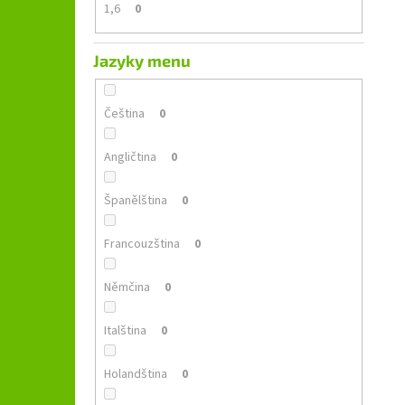
1,6
0
Jazyky menu
Čeština
0
Angličtina
0
Španělština
0
Francouzština
0
Němčina
0
Italština
0
Holandština
0