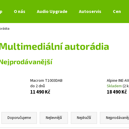
p
O nás
Audio Upgrade
Autoservis
Ceník s
orádia
Co potřebujete najít?
Multimediální autorádia
HLEDAT
Nejprodávanější
Doporučujeme
Macrom T1003DAB
Alpine INE-A
do 2 dnů
Skladem
(2 k
11 490 Kč
18 490 Kč
Ř
a
Doporučujeme
Nejlevnější
Nejdražší
Nejprodávaněj
z