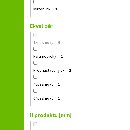
MirrorLink
2
Ekvalizér
13pásmový
0
Parametrický
1
Přednastavený 5x
1
48pásmový
1
64pásmový
1
H produktu [mm]