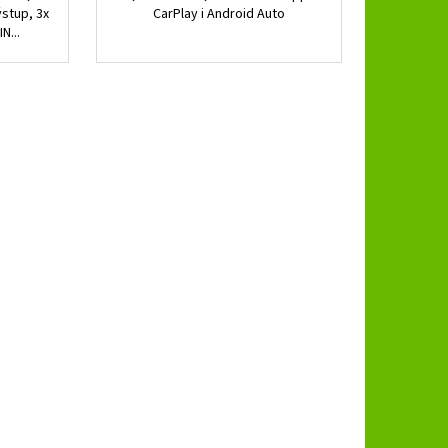
ýstup, 3x
CarPlay i Android Auto
N...