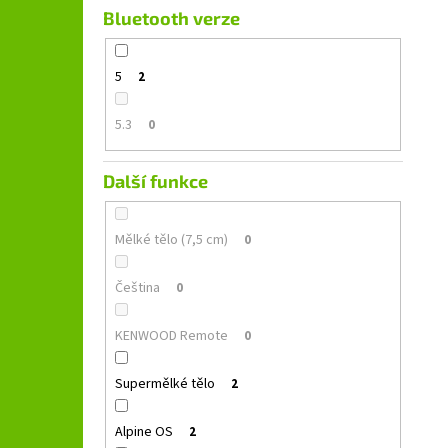
Bluetooth verze
5
2
5.3
0
Další funkce
Mělké tělo (7,5 cm)
0
Čeština
0
KENWOOD Remote
0
Supermělké tělo
2
Alpine OS
2