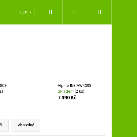
Hledat
Přihlášení
Nákupní
lužeb
Obchodní podmínky
Značky
CZK
košík
X809
Alpine INE-AW409S
s)
Skladem
(2 ks)
7 490 Kč
Následující
ší
Abecedně