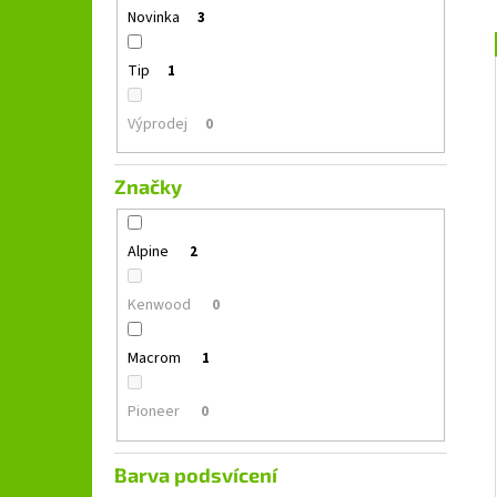
GROUND ZERO GZFC 165.2
l
Novinka
3
1 690 Kč
Původně:
2 490 Kč
Tip
1
Výprodej
0
Značky
Alpine
2
Kenwood
0
Macrom
1
Pioneer
0
Barva podsvícení