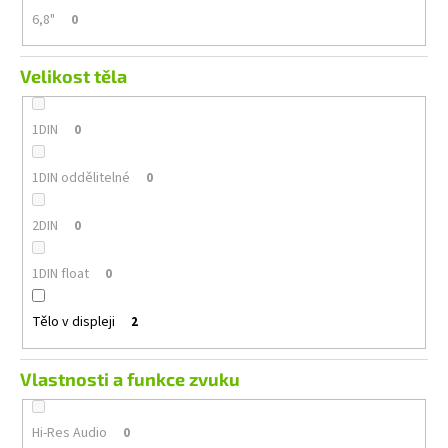
6,8"
0
Velikost těla
1DIN
0
1DIN oddělitelné
0
2DIN
0
1DIN float
0
Tělo v displeji
2
Vlastnosti a funkce zvuku
Hi-Res Audio
0