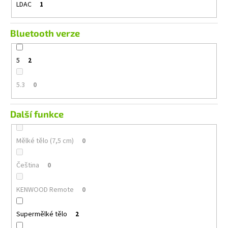
LDAC
1
Bluetooth verze
5
2
5.3
0
Další funkce
Mělké tělo (7,5 cm)
0
Čeština
0
KENWOOD Remote
0
Supermělké tělo
2