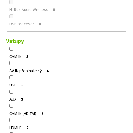
Hi-Res Audio Wireless
0
DSP procesor
0
Vstupy
CAM-IN
3
AV-IN přepínatelný
4
USB
5
AUX
3
CAM-IN (HD-TVI)
2
HDMI-D
2