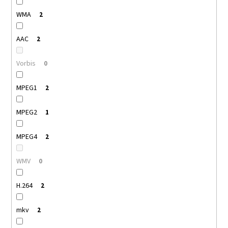
WMA
2
AAC
2
Vorbis
0
MPEG1
2
MPEG2
1
MPEG4
2
WMV
0
H.264
2
mkv
2