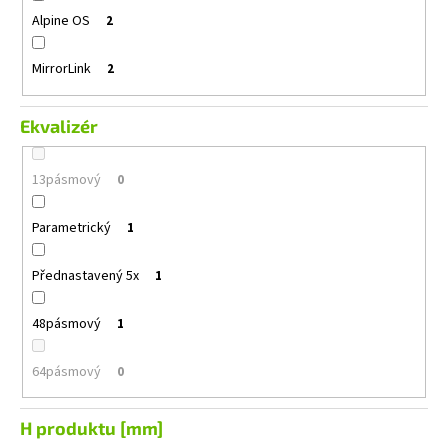
Alpine OS
2
MirrorLink
2
Ekvalizér
13pásmový
0
Parametrický
1
Přednastavený 5x
1
48pásmový
1
64pásmový
0
H produktu [mm]