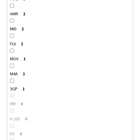
AMR
2
MID
2
FLV
1
MOV
1
M4A
1
3GP
1
RM
0
H.263
0
RV
0