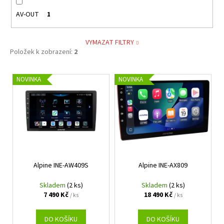
AV-OUT
1
VYMAZAT FILTRY
Položek k zobrazení:
2
V
NOVINKA
NOVINKA
ý
p
i
s
p
r
Alpine INE-AW409S
Alpine INE-AX809
o
d
Skladem
(2 ks)
Skladem
(2 ks)
u
7 490 Kč
18 490 Kč
/ ks
/ ks
k
t
DO KOŠÍKU
DO KOŠÍKU