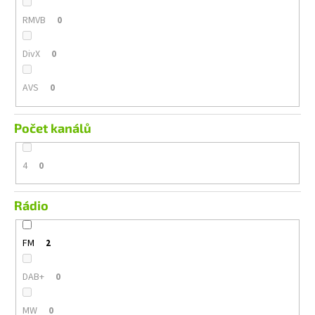
RMVB
0
DivX
0
AVS
0
Počet kanálů
4
0
Rádio
FM
2
DAB+
0
MW
0