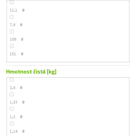
11,1
0
7,4
0
109
0
151
0
Hmotnost čistá [kg]
2,4
0
1,33
0
1,2
0
1,14
0