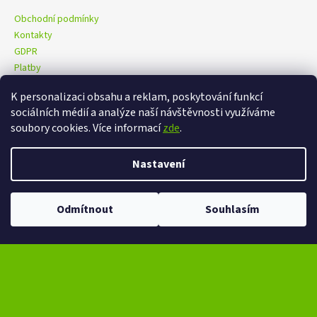
Obchodní podmínky
Kontakty
GDPR
Platby
K personalizaci obsahu a reklam, poskytování funkcí
sociálních médií a analýze naší návštěvnosti využíváme
eXtrem-audio na facebooku
eXtrem-audio na Instagramu
soubory cookies. Více informací
zde
.
Nastavení
Vytvořil Shoptet
Copyright 2026
eXtrem-audio.cz
. Všechna práva vyhrazena.
Odmítnout
Souhlasím
Upravit nastavení cookies