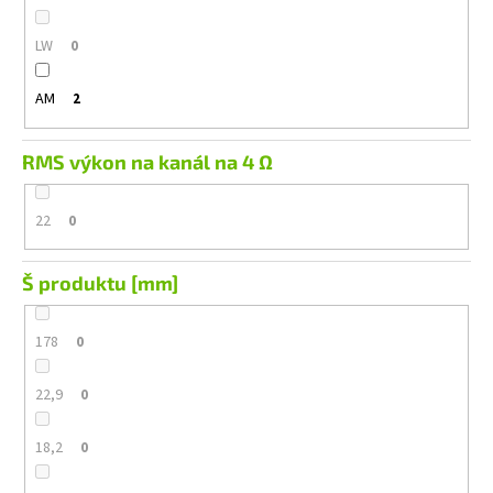
LW
0
AM
2
RMS výkon na kanál na 4 Ω
22
0
Š produktu [mm]
178
0
22,9
0
18,2
0