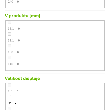
240
0
V produktu [mm]
13,1
0
11,1
0
100
0
140
0
Velikost displeje
10"
0
9"
2