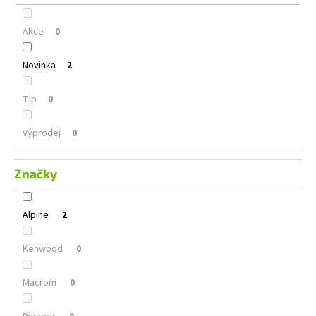
č
u
Akce
j
0
e
m
Novinka
2
e
Tip
0
GROUND
ZERO
Výprodej
0
GZIB
3.250
SPL
Značky
12
990
Kč
Alpine
2
Kenwood
0
Macrom
0