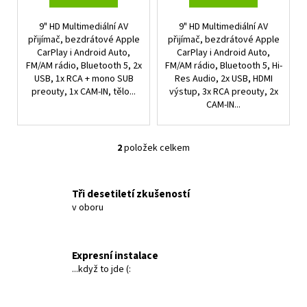
ů
9" HD Multimediální AV
9" HD Multimediální AV
přijímač, bezdrátové Apple
přijímač, bezdrátové Apple
CarPlay i Android Auto,
CarPlay i Android Auto,
FM/AM rádio, Bluetooth 5, 2x
FM/AM rádio, Bluetooth 5, Hi-
USB, 1x RCA + mono SUB
Res Audio, 2x USB, HDMI
preouty, 1x CAM-IN, tělo...
výstup, 3x RCA preouty, 2x
CAM-IN...
2
položek celkem
O
v
l
Tři desetiletí zkušeností
á
v oboru
d
a
c
Expresní instalace
í
...když to jde (:
p
r
v