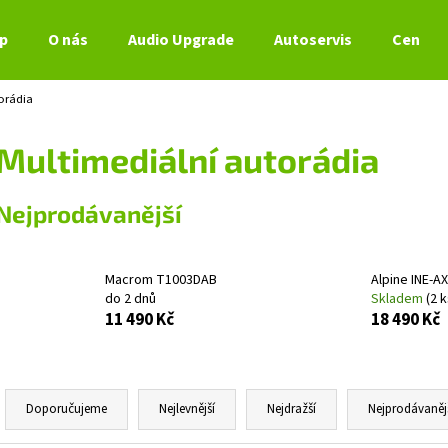
p
O nás
Audio Upgrade
Autoservis
Ceník s
orádia
Co potřebujete najít?
Multimediální autorádia
HLEDAT
Nejprodávanější
Doporučujeme
Macrom T1003DAB
Alpine INE-A
do 2 dnů
Skladem
(2 k
11 490 Kč
18 490 Kč
Ř
a
Doporučujeme
Nejlevnější
Nejdražší
Nejprodávaněj
z