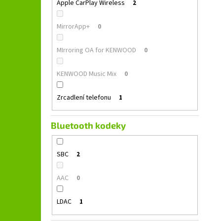
Apple CarPlay Wireless
2
MirrorApp+
0
MIrroring OA for KENWOOD
0
KENWOOD Music Mix
0
Zrcadlení telefonu
1
Bluetooth kodeky
SBC
2
AAC
0
LDAC
1