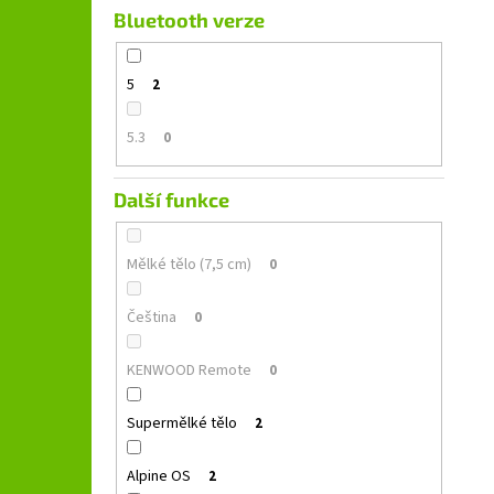
Bluetooth verze
5
2
5.3
0
Další funkce
Mělké tělo (7,5 cm)
0
Čeština
0
KENWOOD Remote
0
Supermělké tělo
2
Alpine OS
2