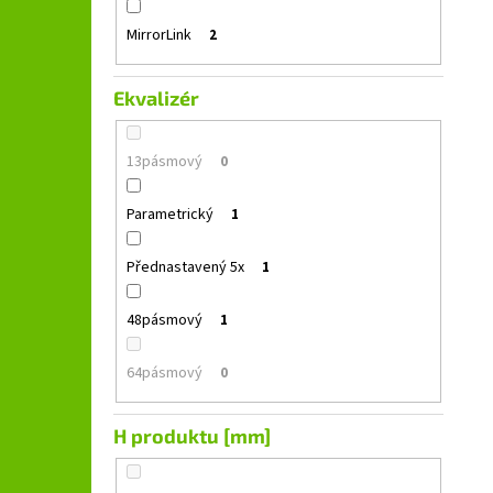
MirrorLink
2
Ekvalizér
13pásmový
0
Parametrický
1
Přednastavený 5x
1
48pásmový
1
64pásmový
0
H produktu [mm]