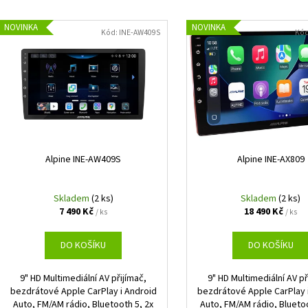
EVOTEC ROLLER 30 MM LONG
GROUND ZERO GZI
e
V
999 Kč
12 990 Kč
n
NOVINKA
NOVINKA
ý
Kód:
INE-AW409S
Kó
í
p
p
i
r
s
o
p
d
r
u
o
k
d
Alpine INE-AW409S
Alpine INE-AX809
t
u
ů
k
Skladem
(2 ks)
Skladem
(2 ks)
7 490 Kč
18 490 Kč
t
/ ks
/ ks
ů
DO KOŠÍKU
DO KOŠÍKU
9" HD Multimediální AV přijímač,
9" HD Multimediální AV př
bezdrátové Apple CarPlay i Android
bezdrátové Apple CarPlay 
Auto, FM/AM rádio, Bluetooth 5, 2x
Auto, FM/AM rádio, Bluetoo