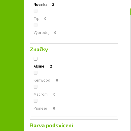
GROUND ZERO GZFC 165.2
l
Novinka
2
1 690 Kč
Původně:
2 490 Kč
Tip
0
Výprodej
0
Značky
Alpine
2
Kenwood
0
Macrom
0
Pioneer
0
Barva podsvícení