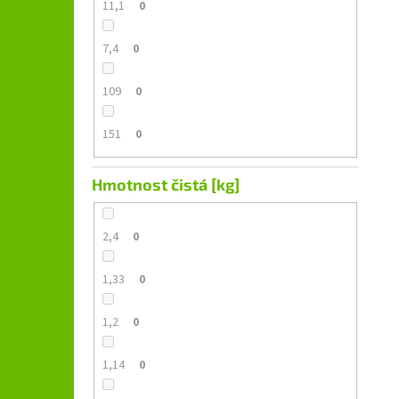
11,1
0
7,4
0
109
0
151
0
Hmotnost čistá [kg]
2,4
0
1,33
0
1,2
0
1,14
0