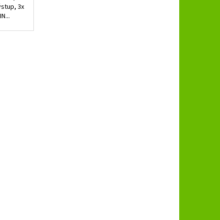
ýstup, 3x
N...