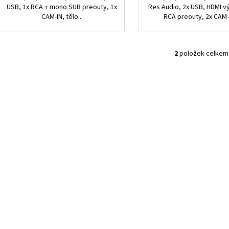
USB, 1x RCA + mono SUB preouty, 1x
Res Audio, 2x USB, HDMI v
CAM-IN, tělo...
RCA preouty, 2x CAM-I
2
položek celkem
O
v
l
á
d
a
c
í
p
r
v
k
y
v
ý
p