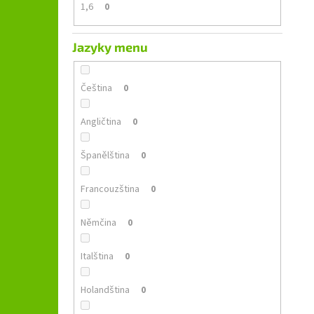
1,6
0
Jazyky menu
Čeština
0
Angličtina
0
Španělština
0
Francouzština
0
Němčina
0
Italština
0
Holandština
0