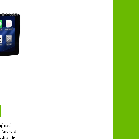
B 3.250 SPL
d:
INE-AX809
ijímač,
i Android
th 5, Hi-