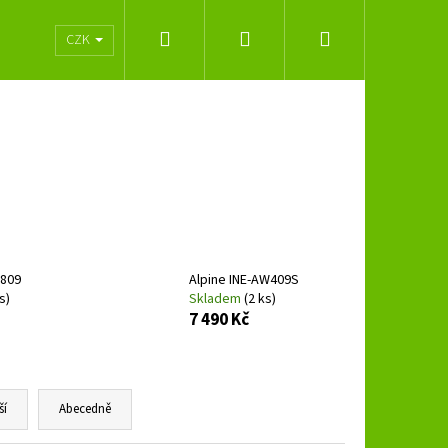
Hledat
Přihlášení
Nákupní
lužeb
Obchodní podmínky
Značky
CZK
košík
X809
Alpine INE-AW409S
s)
Skladem
(2 ks)
7 490 Kč
Následující
ší
Abecedně