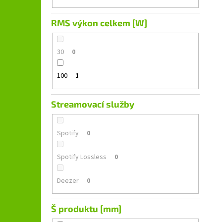
RMS výkon celkem [W]
30
0
100
1
Streamovací služby
Spotify
0
Spotify Lossless
0
Deezer
0
Š produktu [mm]