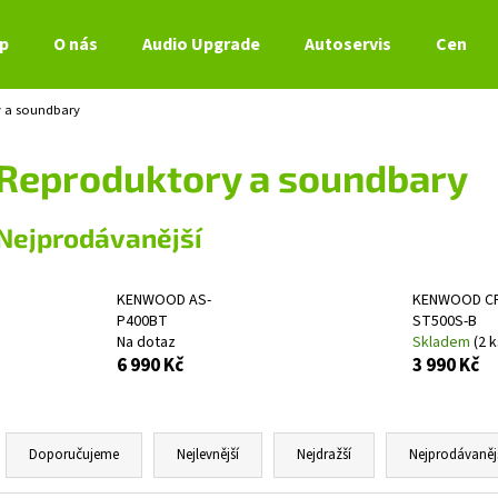
p
O nás
Audio Upgrade
Autoservis
Ceník s
 a soundbary
Co potřebujete najít?
Reproduktory a soundbary
HLEDAT
Nejprodávanější
KENWOOD AS-
KENWOOD C
Doporučujeme
P400BT
ST500S-B
Na dotaz
Skladem
(2 k
6 990 Kč
3 990 Kč
Ř
a
Doporučujeme
Nejlevnější
Nejdražší
Nejprodávaněj
z