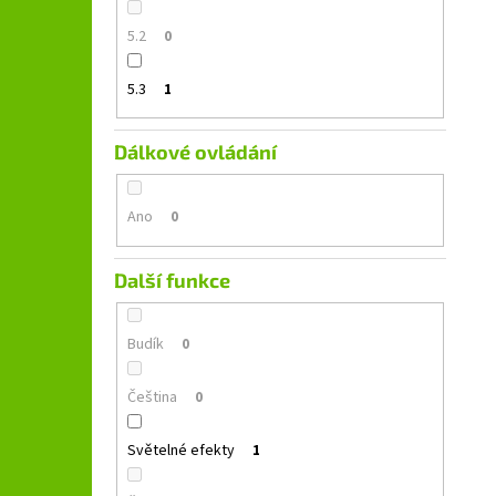
5.2
0
5.3
1
Dálkové ovládání
Ano
0
Další funkce
Budík
0
Čeština
0
Světelné efekty
1