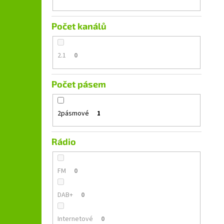
Počet kanálů
2.1
0
Počet pásem
2pásmové
1
Rádio
FM
0
DAB+
0
Internetové
0