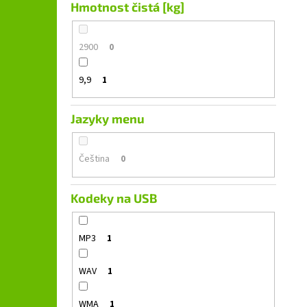
Hmotnost čistá [kg]
2900
0
9,9
1
Jazyky menu
Čeština
0
Kodeky na USB
MP3
1
WAV
1
WMA
1