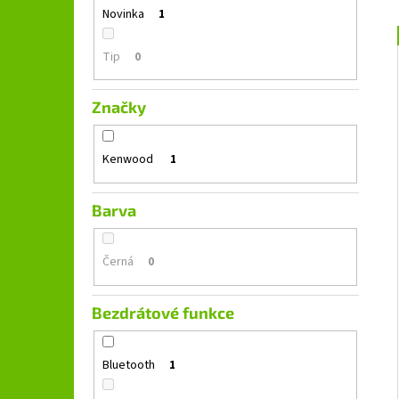
GROUND ZERO GZFC 165.2
l
Novinka
1
1 690 Kč
Původně:
2 490 Kč
Tip
0
Značky
Kenwood
1
Barva
Černá
0
Bezdrátové funkce
Bluetooth
1