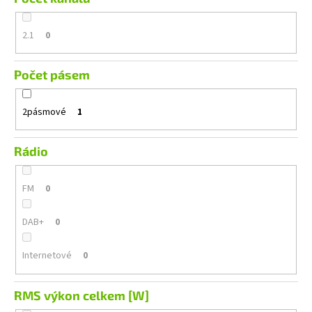
2.1
0
Počet pásem
2pásmové
1
Rádio
FM
0
DAB+
0
Internetové
0
RMS výkon celkem [W]