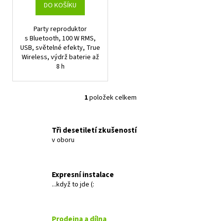
t
DO KOŠÍKU
ů
Party reproduktor
s Bluetooth, 100 W RMS,
USB, světelné efekty, True
Wireless, výdrž baterie až
8 h
1
položek celkem
O
v
l
Tři desetiletí zkušeností
á
v oboru
d
a
c
Expresní instalace
í
...když to jde (:
p
r
v
Prodejna a dílna