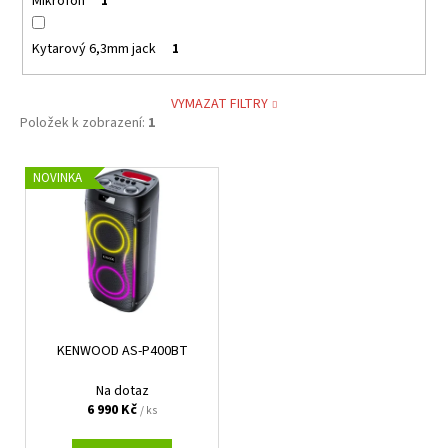
Mikrofon
1
Kytarový 6,3mm jack
1
VYMAZAT FILTRY
Položek k zobrazení:
1
V
NOVINKA
ý
p
i
s
p
r
KENWOOD AS-P400BT
o
d
Na dotaz
u
6 990 Kč
/ ks
k