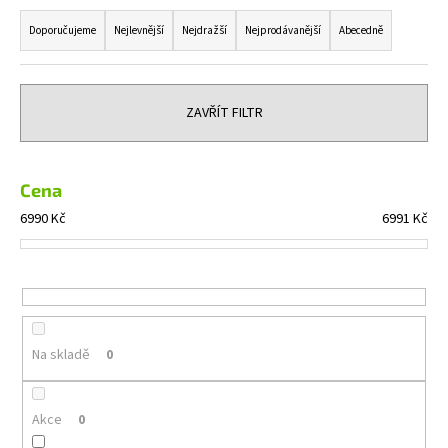
Ř
a
a
Doporučujeme
Nejlevnější
Nejdražší
Nejprodávanější
Abecedně
j
z
í
e
t
n
ZAVŘÍT FILTR
?
í
p
r
Cena
o
6990
Kč
6991
Kč
HLEDAT
d
u
k
t
D
o
ů
Na skladě
0
p
o
r
Akce
0
u