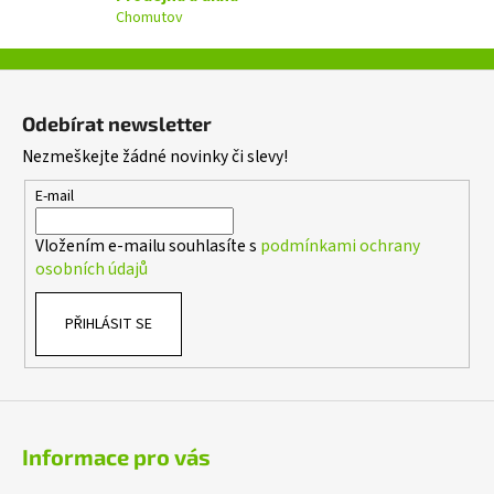
k
Chomutov
y
v
ý
Z
p
á
i
Odebírat newsletter
p
s
Nezmeškejte žádné novinky či slevy!
a
u
t
E-mail
í
Vložením e-mailu souhlasíte s
podmínkami ochrany
osobních údajů
PŘIHLÁSIT SE
Informace pro vás