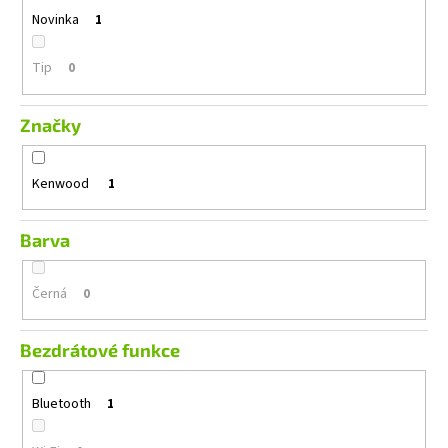
č
Novinka
1
u
j
e
Tip
0
m
e
Značky
EVOTEC
Kenwood
1
ROLLER
30
MM
LONG
Barva
999
Kč
Černá
0
Bezdrátové funkce
Bluetooth
1