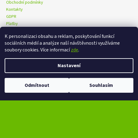
Obchodní podmínky
Kontakty
GDPR
Platby
K personalizaci obsahu a reklam, poskytování funkcí
sociálních médií a analýze naší návštěvnosti využíváme
eXtrem-audio na facebooku
eXtrem-audio na Instagramu
soubory cookies. Více informací
zde
.
Nastavení
Vytvořil Shoptet
Copyright 2026
eXtrem-audio.cz
. Všechna práva vyhrazena.
Odmítnout
Souhlasím
Upravit nastavení cookies