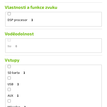
Vlastnosti a funkce zvuku
DSP procesor
1
Voděodolnost
Ne
0
Vstupy
SD karta
1
USB
1
AUX
1