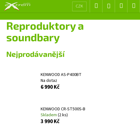
K
Přejít
Hledat
Nákup
M
Přihlášení
CZK
na
o
obsah
Zpět
Zpět
košík
š
Reproduktory a
í
C
soundbary
k
o
p
Nejprodávanější
o
t
ř
KENWOOD AS-P400BT
Na dotaz
e
6 990 Kč
b
u
j
KENWOOD CR-ST500S-B
e
Skladem
(2 ks)
3 990 Kč
t
e
n