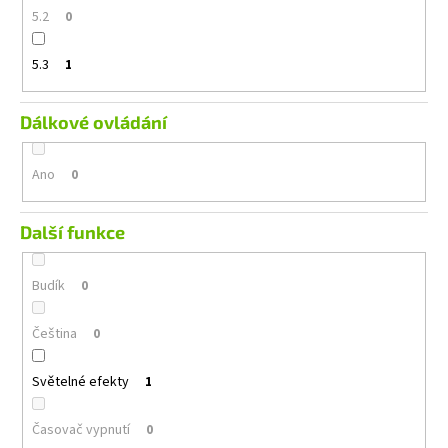
5.2
0
5.3
1
Dálkové ovládání
Ano
0
Další funkce
Budík
0
Čeština
0
Světelné efekty
1
Časovač vypnutí
0