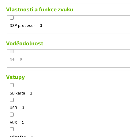
Vlastnosti a funkce zvuku
DSP procesor
1
Voděodolnost
Ne
0
Vstupy
SD karta
1
USB
1
AUX
1