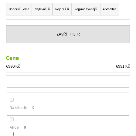
Ř
a
a
Doporučujeme
Nejlevnější
Nejdražší
Nejprodávanější
Abecedně
j
z
í
e
t
n
ZAVŘÍT FILTR
?
í
p
r
Cena
o
6990
Kč
6991
Kč
HLEDAT
d
u
k
t
D
o
ů
Na skladě
0
p
o
r
Akce
0
u