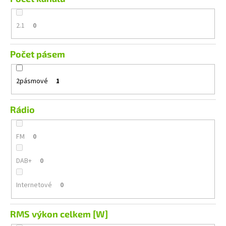
2.1
0
Počet pásem
2pásmové
1
Rádio
FM
0
DAB+
0
Internetové
0
RMS výkon celkem [W]