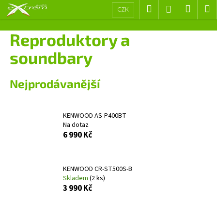
K
Přejít
Hledat
Nákup
M
Přihlášení
CZK
na
o
obsah
Zpět
Zpět
košík
š
Reproduktory a
í
C
soundbary
k
o
p
Nejprodávanější
o
t
ř
KENWOOD AS-P400BT
Na dotaz
e
6 990 Kč
b
u
j
KENWOOD CR-ST500S-B
e
Skladem
(2 ks)
3 990 Kč
t
e
n