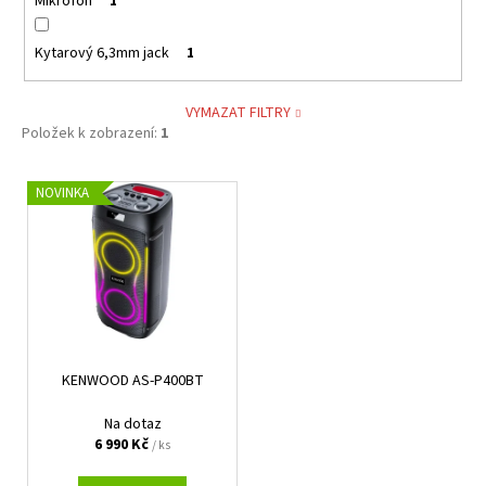
Mikrofon
1
Kytarový 6,3mm jack
1
VYMAZAT FILTRY
Položek k zobrazení:
1
V
NOVINKA
ý
p
i
s
p
r
KENWOOD AS-P400BT
o
d
Na dotaz
u
6 990 Kč
/ ks
k