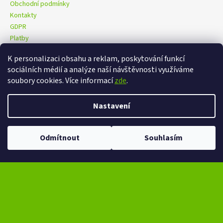
Obchodní podmínky
Kontakty
GDPR
Platby
K personalizaci obsahu a reklam, poskytování funkcí
sociálních médií a analýze naší návštěvnosti využíváme
eXtrem-audio na facebooku
eXtrem-audio na Instagramu
soubory cookies. Více informací
zde
.
Nastavení
Vytvořil Shoptet
Copyright 2026
eXtrem-audio.cz
. Všechna práva vyhrazena.
Ve dnech 13-14.8 omezení provozu V případě návštěvy se dotazujte na
Odmítnout
Souhlasím
Upravit nastavení cookies
čas na telefonním čísle - +420 776 865 651