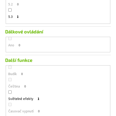
5.2
0
5.3
1
Dálkové ovládání
Ano
0
Další funkce
Budík
0
Čeština
0
Světelné efekty
1
Časovač vypnutí
0