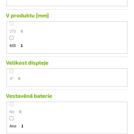
V produktu [mm]
273
0
635
1
Velikost displeje
4"
0
Vestavěná baterie
Ne
0
Ano
1