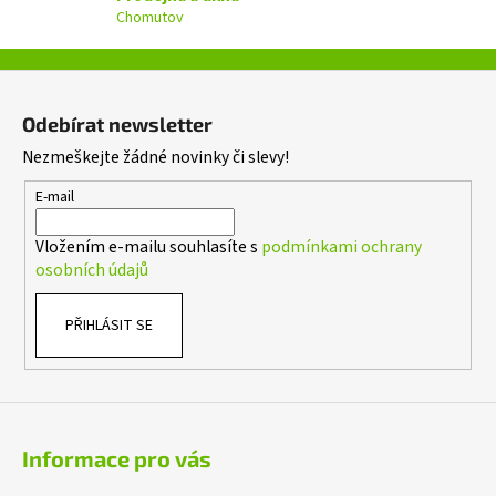
k
Chomutov
y
v
ý
Z
p
á
i
Odebírat newsletter
p
s
Nezmeškejte žádné novinky či slevy!
a
u
t
E-mail
í
Vložením e-mailu souhlasíte s
podmínkami ochrany
osobních údajů
PŘIHLÁSIT SE
Informace pro vás