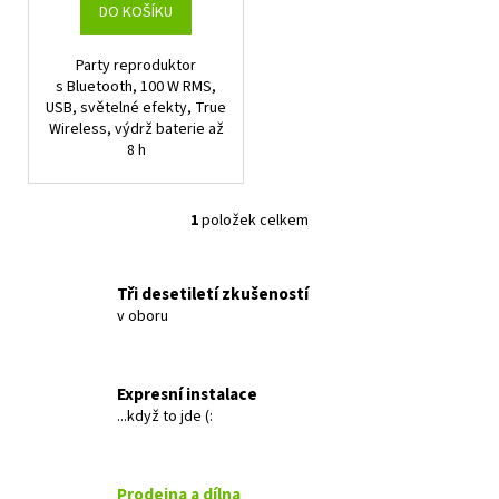
t
DO KOŠÍKU
ů
Party reproduktor
s Bluetooth, 100 W RMS,
USB, světelné efekty, True
Wireless, výdrž baterie až
8 h
1
položek celkem
O
v
l
Tři desetiletí zkušeností
á
v oboru
d
a
c
Expresní instalace
í
...když to jde (:
p
r
v
Prodejna a dílna