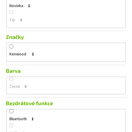
č
Novinka
1
u
j
e
Tip
0
m
e
Značky
GROUND
Kenwood
1
ZERO
GZIB
3.250
SPL
Barva
12
990
Černá
0
Kč
Bezdrátové funkce
Bluetooth
1