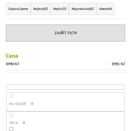
Ř
a
a
Doporučujeme
Nejlevnější
Nejdražší
Nejprodávanější
Abecedně
j
z
í
e
t
n
ZAVŘÍT FILTR
?
í
p
r
Cena
o
6990
Kč
6991
Kč
HLEDAT
d
u
k
t
D
o
ů
Na skladě
0
p
o
r
Akce
0
u