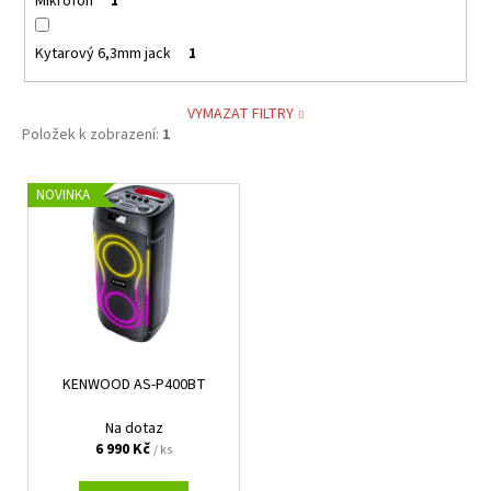
Mikrofon
1
Kytarový 6,3mm jack
1
VYMAZAT FILTRY
Položek k zobrazení:
1
V
NOVINKA
ý
p
i
s
p
r
KENWOOD AS-P400BT
o
d
Na dotaz
u
6 990 Kč
/ ks
k