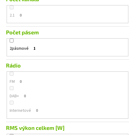
2.1
0
Počet pásem
2pásmové
1
Rádio
FM
0
DAB+
0
Internetové
0
RMS výkon celkem [W]