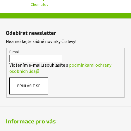
k
Chomutov
y
v
ý
Z
p
á
i
Odebírat newsletter
p
s
Nezmeškejte žádné novinky či slevy!
a
u
t
E-mail
í
Vložením e-mailu souhlasíte s
podmínkami ochrany
osobních údajů
PŘIHLÁSIT SE
Informace pro vás