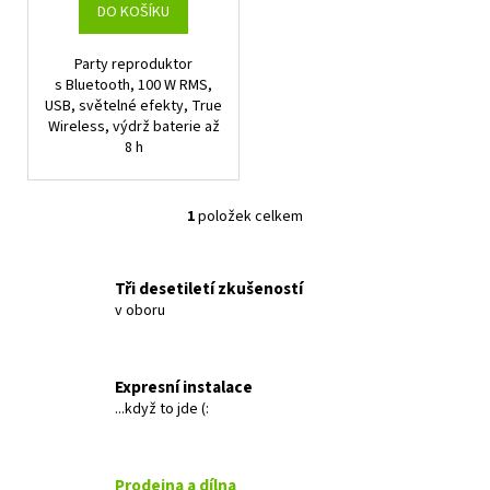
t
DO KOŠÍKU
ů
Party reproduktor
s Bluetooth, 100 W RMS,
USB, světelné efekty, True
Wireless, výdrž baterie až
8 h
1
položek celkem
O
v
l
Tři desetiletí zkušeností
á
v oboru
d
a
c
Expresní instalace
í
...když to jde (:
p
r
v
Prodejna a dílna