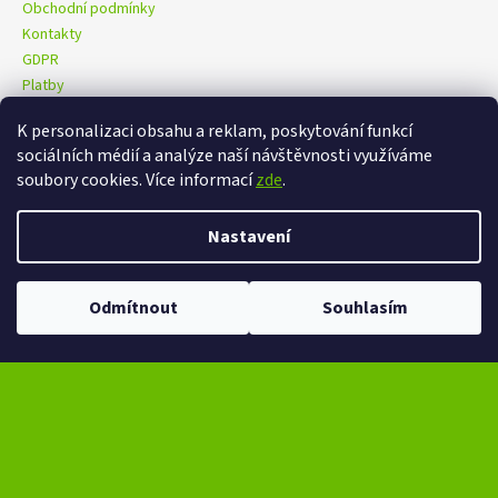
Obchodní podmínky
Kontakty
GDPR
Platby
K personalizaci obsahu a reklam, poskytování funkcí
sociálních médií a analýze naší návštěvnosti využíváme
eXtrem-audio na facebooku
eXtrem-audio na Instagramu
soubory cookies. Více informací
zde
.
Nastavení
Vytvořil Shoptet
Copyright 2026
eXtrem-audio.cz
. Všechna práva vyhrazena.
Odmítnout
Souhlasím
Upravit nastavení cookies