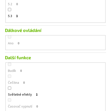
5.2
0
5.3
1
Dálkové ovládání
Ano
0
Další funkce
Budík
0
Čeština
0
Světelné efekty
1
Časovač vypnutí
0