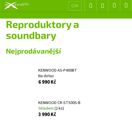
K
Přejít
Hledat
Nákup
M
Přihlášení
CZK
na
o
obsah
Zpět
Zpět
košík
š
Reproduktory a
í
C
soundbary
k
o
p
Nejprodávanější
o
t
ř
KENWOOD AS-P400BT
Na dotaz
e
6 990 Kč
b
u
j
KENWOOD CR-ST500S-B
e
Skladem
(2 ks)
3 990 Kč
t
e
n