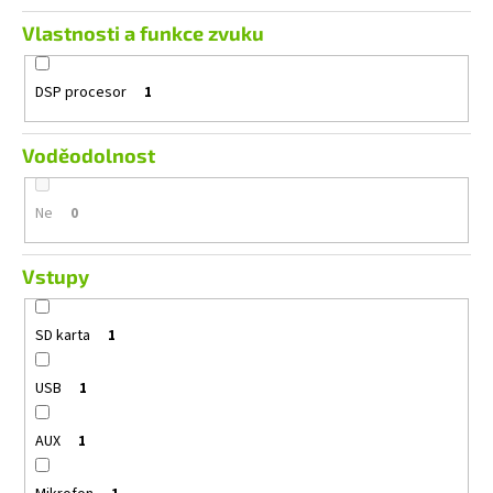
Vlastnosti a funkce zvuku
DSP procesor
1
Voděodolnost
Ne
0
Vstupy
SD karta
1
USB
1
AUX
1