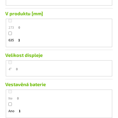
V produktu [mm]
273
0
635
1
Velikost displeje
4"
0
Vestavěná baterie
Ne
0
Ano
1