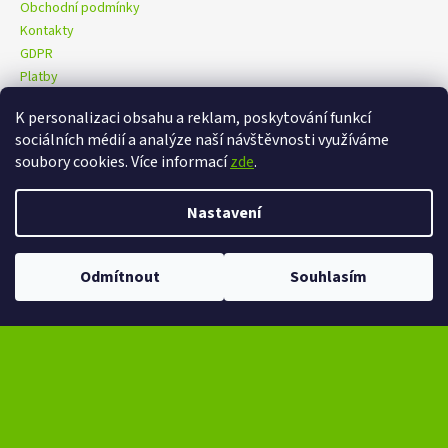
Obchodní podmínky
Kontakty
GDPR
Platby
K personalizaci obsahu a reklam, poskytování funkcí
sociálních médií a analýze naší návštěvnosti využíváme
eXtrem-audio na facebooku
eXtrem-audio na Instagramu
soubory cookies. Více informací
zde
.
Nastavení
Vytvořil Shoptet
Copyright 2026
eXtrem-audio.cz
. Všechna práva vyhrazena.
Odmítnout
Souhlasím
Upravit nastavení cookies