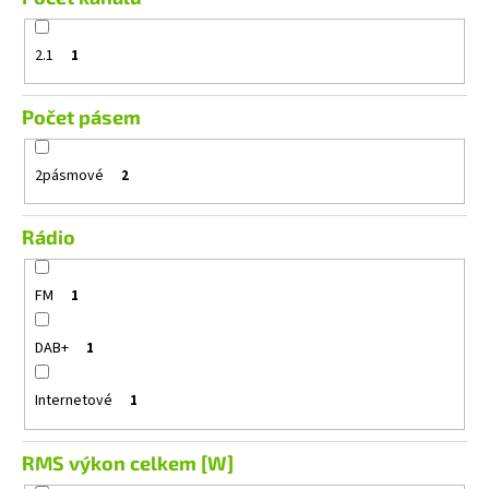
2.1
1
Počet pásem
2pásmové
2
Rádio
FM
1
DAB+
1
Internetové
1
RMS výkon celkem [W]