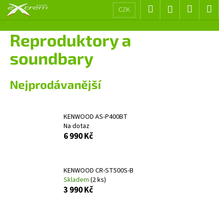
K
Přejít
Hledat
Nákup
M
Přihlášení
CZK
na
o
obsah
Zpět
Zpět
košík
š
Reproduktory a
í
C
soundbary
k
o
p
Nejprodávanější
o
t
ř
KENWOOD AS-P400BT
Na dotaz
e
6 990 Kč
b
u
j
KENWOOD CR-ST500S-B
e
Skladem
(2 ks)
3 990 Kč
t
e
n