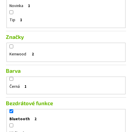
č
Novinka
1
u
j
e
Tip
1
m
e
Značky
ALPINE
Kenwood
2
S2-
S65C
3
Barva
490
Kč
Původně:
Černá
1
4
990
Kč
Bezdrátové funkce
Bluetooth
2