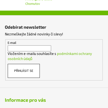
k
Chomutov
y
v
ý
Z
p
á
i
Odebírat newsletter
p
s
Nezmeškejte žádné novinky či slevy!
a
u
t
E-mail
í
Vložením e-mailu souhlasíte s
podmínkami ochrany
osobních údajů
PŘIHLÁSIT SE
Informace pro vás