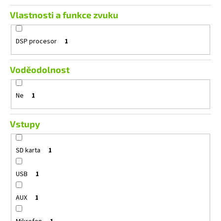
Vlastnosti a funkce zvuku
DSP procesor
1
Voděodolnost
Ne
1
Vstupy
SD karta
1
USB
1
AUX
1