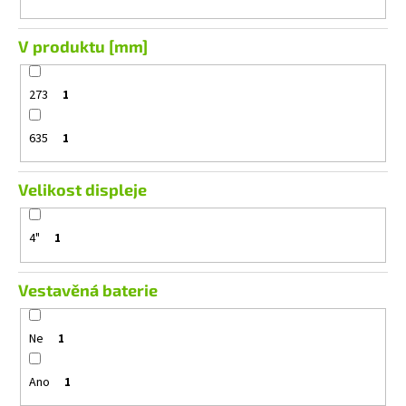
V produktu [mm]
273
1
635
1
Velikost displeje
4"
1
Vestavěná baterie
Ne
1
Ano
1