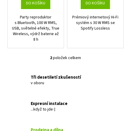
t
DO KOŠÍKU
DO KOŠÍKU
ů
Party reproduktor
Prémiový internetový Hi-Fi
s Bluetooth, 100 W RMS,
systém s 30 W RMS se
USB, světelné efekty, True
Spotify Lossless
Wireless, výdrž baterie až
8 h
2
položek celkem
O
v
l
Tři desetiletí zkušeností
á
v oboru
d
a
c
Expresní instalace
í
...když to jde (:
p
r
v
Prodejna a dílna