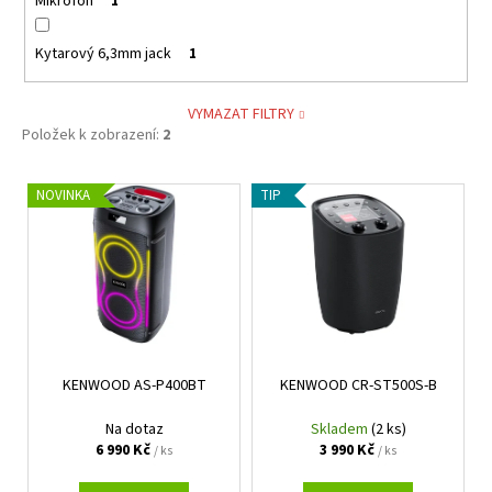
Mikrofon
1
Kytarový 6,3mm jack
1
VYMAZAT FILTRY
Položek k zobrazení:
2
V
NOVINKA
TIP
ý
p
i
s
p
r
KENWOOD AS-P400BT
KENWOOD CR-ST500S-B
o
d
Na dotaz
Skladem
(2 ks)
u
6 990 Kč
3 990 Kč
/ ks
/ ks
k