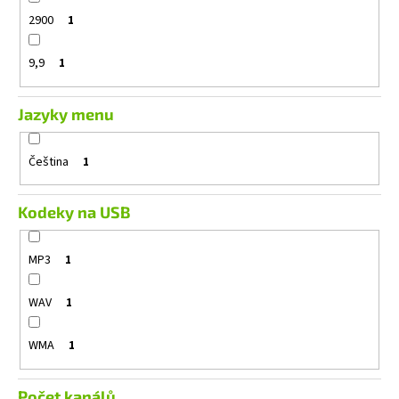
2900
1
9,9
1
Jazyky menu
Čeština
1
Kodeky na USB
MP3
1
WAV
1
WMA
1
Počet kanálů