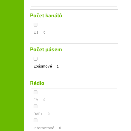
Počet kanálů
2.1
0
Počet pásem
2pásmové
1
Rádio
FM
0
DAB+
0
Internetové
0