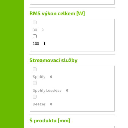
RMS výkon celkem [W]
30
0
100
1
Streamovací služby
Spotify
0
Spotify Lossless
0
Deezer
0
Š produktu [mm]