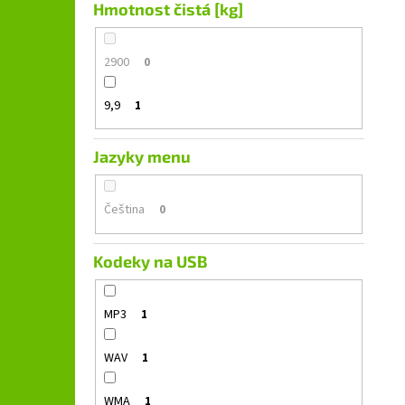
Hmotnost čistá [kg]
2900
0
9,9
1
Jazyky menu
Čeština
0
Kodeky na USB
MP3
1
WAV
1
WMA
1