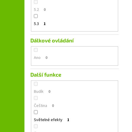
5.2
0
5.3
1
Dálkové ovládání
Ano
0
Další funkce
Budík
0
Čeština
0
Světelné efekty
1