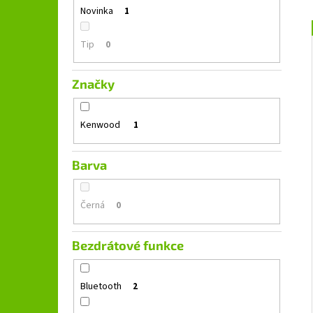
GROUND ZERO GZFC 165.2
l
Novinka
1
1 690 Kč
Původně:
2 490 Kč
Tip
0
Značky
Kenwood
1
Barva
Černá
0
Bezdrátové funkce
Bluetooth
2