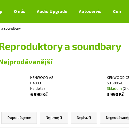
p
O nás
Audio Upgrade
Autoservis
Ceník s
 a soundbary
Co potřebujete najít?
Reproduktory a soundbary
HLEDAT
Nejprodávanější
KENWOOD AS-
KENWOOD C
Doporučujeme
P400BT
ST500S-B
Na dotaz
Skladem
(2 k
6 990 Kč
3 990 Kč
Ř
a
Doporučujeme
Nejlevnější
Nejdražší
Nejprodávaněj
z