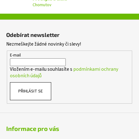
k
Chomutov
y
v
ý
Z
p
á
i
Odebírat newsletter
p
s
Nezmeškejte žádné novinky či slevy!
a
u
t
E-mail
í
Vložením e-mailu souhlasíte s
podmínkami ochrany
osobních údajů
PŘIHLÁSIT SE
Informace pro vás