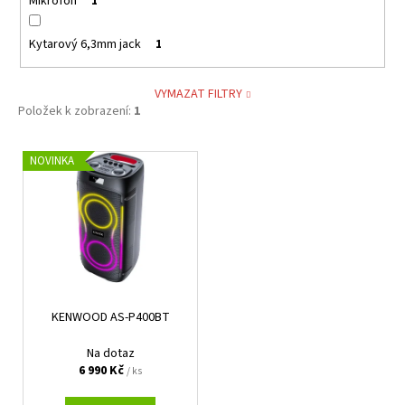
Mikrofon
1
Kytarový 6,3mm jack
1
VYMAZAT FILTRY
Položek k zobrazení:
1
V
NOVINKA
ý
p
i
s
p
r
KENWOOD AS-P400BT
o
d
Na dotaz
u
6 990 Kč
/ ks
k