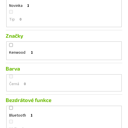
č
Novinka
1
u
j
e
Tip
0
m
e
Značky
GROUND
Kenwood
1
ZERO
GZRC
165.2SQX-
IV
Barva
5
599
Černá
0
Kč
Původně:
5
Bezdrátové funkce
899
Kč
Bluetooth
1