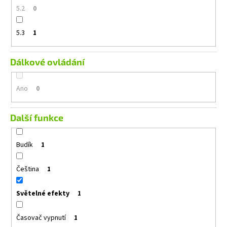
5.2
0
5.3
1
Dálkové ovládání
Ano
0
Další funkce
Budík
1
Čeština
1
Světelné efekty
1
Časovač vypnutí
1