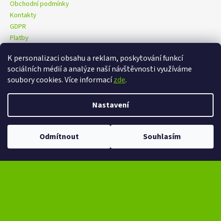
Obchodní podmínky
Kontakty
GDPR
Platby
K personalizaci obsahu a reklam, poskytování funkcí
sociálních médií a analýze naší návštěvnosti využíváme
eXtrem-audio na facebooku
eXtrem-audio na Instagramu
soubory cookies. Více informací
zde
.
Nastavení
Vytvořil Shoptet
Copyright 2026
eXtrem-audio.cz
. Všechna práva vyhrazena.
Ve dnech 13-14.8 omezení provozu V případě návštěvy se dotazujte na
Odmítnout
Souhlasím
Upravit nastavení cookies
čas na telefonním čísle - +420 776 865 651