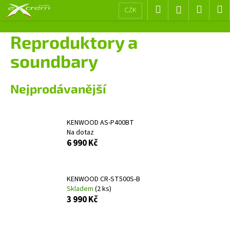
K
Přejít
Hledat
Nákup
M
Přihlášení
CZK
na
o
obsah
Zpět
Zpět
košík
š
Reproduktory a
í
C
soundbary
k
o
p
Nejprodávanější
o
t
ř
KENWOOD AS-P400BT
Na dotaz
e
6 990 Kč
b
u
j
KENWOOD CR-ST500S-B
e
Skladem
(2 ks)
3 990 Kč
t
e
n