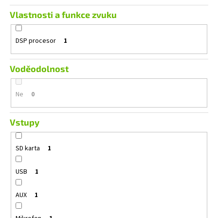
Vlastnosti a funkce zvuku
DSP procesor
1
Voděodolnost
Ne
0
Vstupy
SD karta
1
USB
1
AUX
1