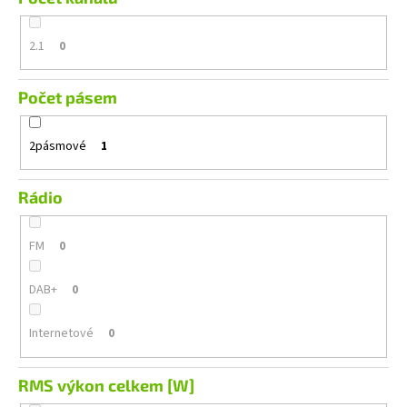
2.1
0
Počet pásem
2pásmové
1
Rádio
FM
0
DAB+
0
Internetové
0
RMS výkon celkem [W]