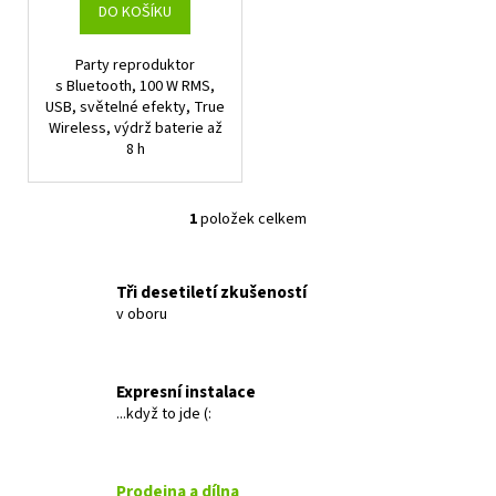
t
DO KOŠÍKU
ů
Party reproduktor
s Bluetooth, 100 W RMS,
USB, světelné efekty, True
Wireless, výdrž baterie až
8 h
1
položek celkem
O
v
l
Tři desetiletí zkušeností
á
v oboru
d
a
c
Expresní instalace
í
...když to jde (:
p
r
v
Prodejna a dílna