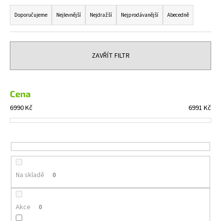
Ř
a
a
Doporučujeme
Nejlevnější
Nejdražší
Nejprodávanější
Abecedně
j
z
í
e
t
n
ZAVŘÍT FILTR
?
í
p
r
Cena
o
6990
Kč
6991
Kč
HLEDAT
d
u
k
t
D
o
ů
Na skladě
0
p
o
r
Akce
0
u