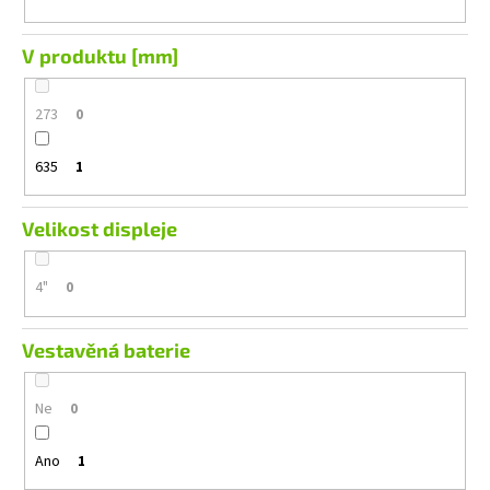
V produktu [mm]
273
0
635
1
Velikost displeje
4"
0
Vestavěná baterie
Ne
0
Ano
1