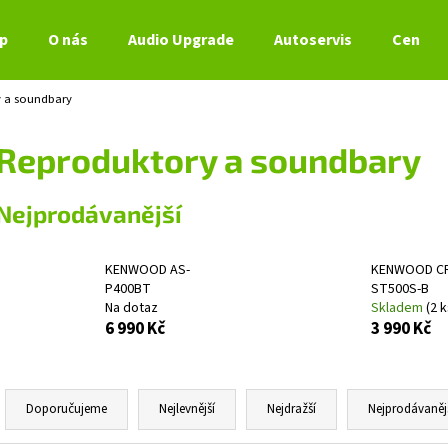
p
O nás
Audio Upgrade
Autoservis
Ceník s
 a soundbary
Co potřebujete najít?
Reproduktory a soundbary
HLEDAT
Nejprodávanější
KENWOOD AS-
KENWOOD C
Doporučujeme
P400BT
ST500S-B
Na dotaz
Skladem
(2 k
6 990 Kč
3 990 Kč
Ř
a
Doporučujeme
Nejlevnější
Nejdražší
Nejprodávaněj
z