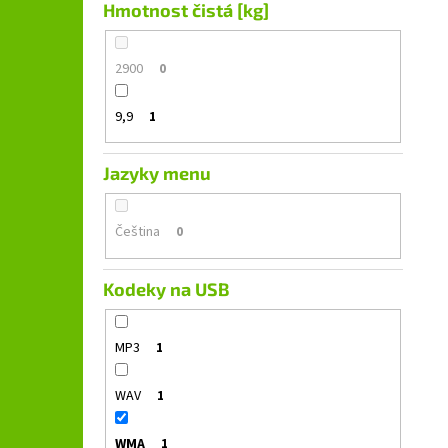
Hmotnost čistá [kg]
2900
0
9,9
1
Jazyky menu
Čeština
0
Kodeky na USB
MP3
1
WAV
1
WMA
1