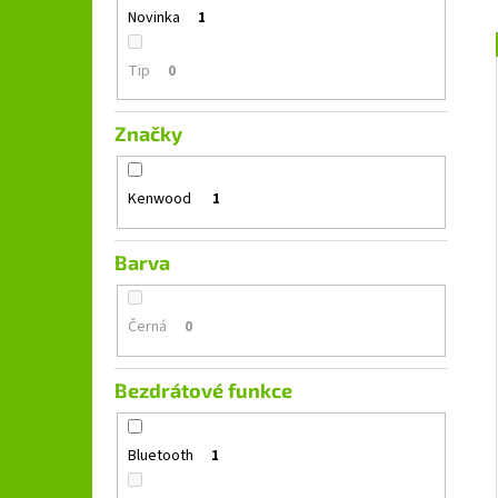
GROUND ZERO GZFC 165.2
l
Novinka
1
1 690 Kč
Původně:
2 490 Kč
Tip
0
Značky
Kenwood
1
Barva
Černá
0
Bezdrátové funkce
Bluetooth
1