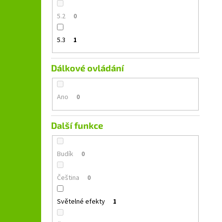
5.2
0
5.3
1
Dálkové ovládání
Ano
0
Další funkce
Budík
0
Čeština
0
Světelné efekty
1