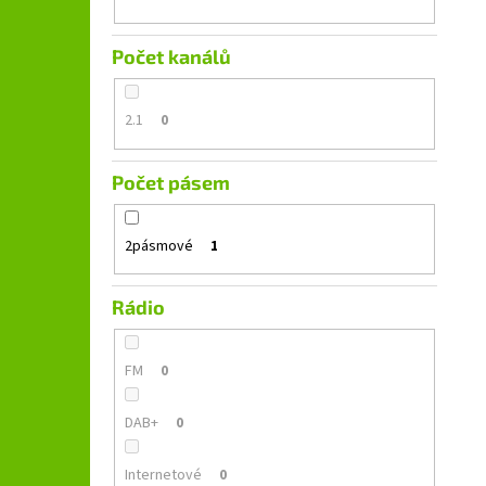
Počet kanálů
2.1
0
Počet pásem
2pásmové
1
Rádio
FM
0
DAB+
0
Internetové
0