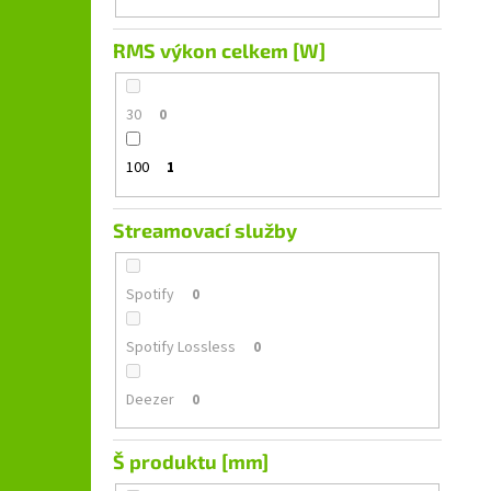
RMS výkon celkem [W]
30
0
100
1
Streamovací služby
Spotify
0
Spotify Lossless
0
Deezer
0
Š produktu [mm]