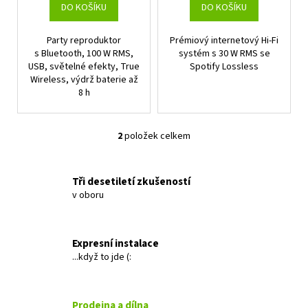
t
DO KOŠÍKU
DO KOŠÍKU
ů
Party reproduktor
Prémiový internetový Hi-Fi
s Bluetooth, 100 W RMS,
systém s 30 W RMS se
USB, světelné efekty, True
Spotify Lossless
Wireless, výdrž baterie až
8 h
2
položek celkem
O
v
l
Tři desetiletí zkušeností
á
v oboru
d
a
c
Expresní instalace
í
...když to jde (:
p
r
v
Prodejna a dílna