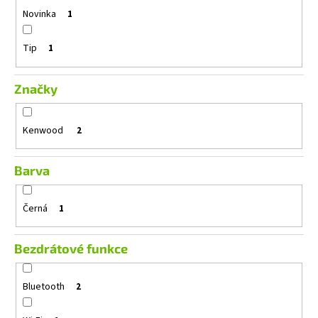
č
Novinka
1
u
j
e
Tip
1
m
e
Značky
GROUND
Kenwood
2
ZERO
GZRC
165.2SQX-
IV
Barva
5
599
Černá
1
Kč
Původně:
5
Bezdrátové funkce
899
Kč
Bluetooth
2