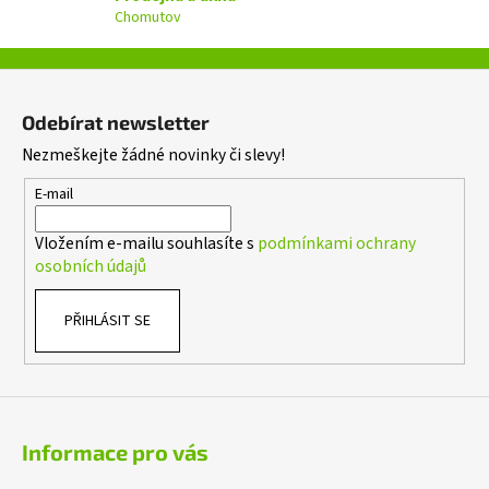
k
Chomutov
y
v
ý
Z
p
á
i
Odebírat newsletter
p
s
Nezmeškejte žádné novinky či slevy!
a
u
t
E-mail
í
Vložením e-mailu souhlasíte s
podmínkami ochrany
osobních údajů
PŘIHLÁSIT SE
Informace pro vás