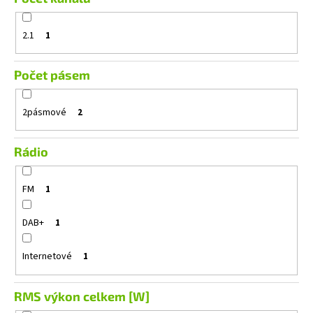
2.1
1
Počet pásem
2pásmové
2
Rádio
FM
1
DAB+
1
Internetové
1
RMS výkon celkem [W]