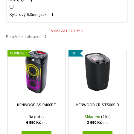
Mikrofon
1
Kytarový 6,3mm jack
1
VYMAZAT FILTRY
Položek k zobrazení:
2
V
NOVINKA
TIP
ý
p
i
s
p
r
KENWOOD AS-P400BT
KENWOOD CR-ST500S-B
o
d
Na dotaz
Skladem
(2 ks)
u
6 990 Kč
3 990 Kč
/ ks
/ ks
k