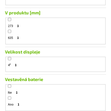
V produktu [mm]
273
1
635
1
Velikost displeje
4"
1
Vestavěná baterie
Ne
1
Ano
1