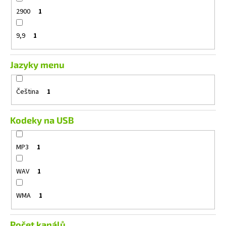
2900
1
9,9
1
Jazyky menu
Čeština
1
Kodeky na USB
MP3
1
WAV
1
WMA
1
Počet kanálů