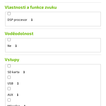
Vlastnosti a funkce zvuku
DSP procesor
1
Voděodolnost
Ne
1
Vstupy
SD karta
1
USB
1
AUX
1