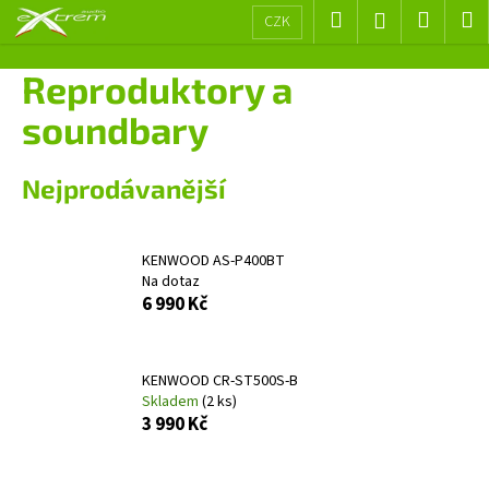
K
Přejít
Hledat
Nákup
M
Přihlášení
CZK
na
o
obsah
Zpět
Zpět
košík
š
Reproduktory a
í
C
soundbary
k
o
p
Nejprodávanější
o
t
ř
KENWOOD AS-P400BT
Na dotaz
e
6 990 Kč
b
u
j
KENWOOD CR-ST500S-B
e
Skladem
(2 ks)
3 990 Kč
t
e
n