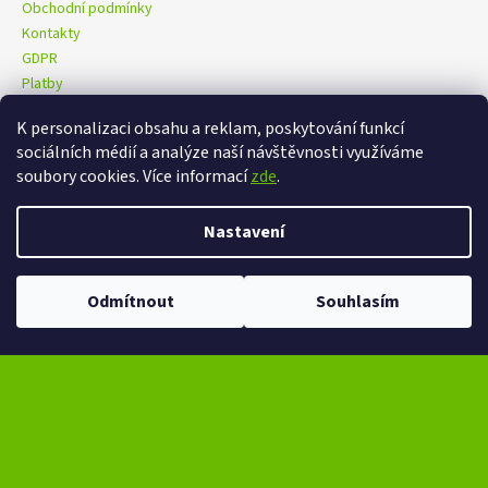
Obchodní podmínky
Kontakty
GDPR
Platby
K personalizaci obsahu a reklam, poskytování funkcí
sociálních médií a analýze naší návštěvnosti využíváme
eXtrem-audio na facebooku
eXtrem-audio na Instagramu
soubory cookies. Více informací
zde
.
Nastavení
Vytvořil Shoptet
Copyright 2026
eXtrem-audio.cz
. Všechna práva vyhrazena.
Odmítnout
Souhlasím
Upravit nastavení cookies