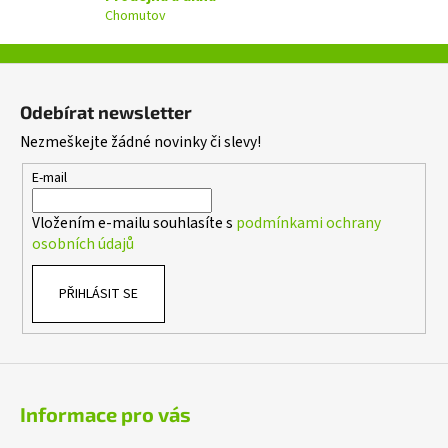
k
Chomutov
y
v
ý
Z
p
á
i
Odebírat newsletter
p
s
Nezmeškejte žádné novinky či slevy!
a
u
t
E-mail
í
Vložením e-mailu souhlasíte s
podmínkami ochrany
osobních údajů
PŘIHLÁSIT SE
Informace pro vás