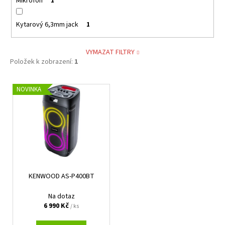
Mikrofon
1
Kytarový 6,3mm jack
1
VYMAZAT FILTRY
Položek k zobrazení:
1
V
NOVINKA
ý
p
i
s
p
r
KENWOOD AS-P400BT
o
d
Na dotaz
u
6 990 Kč
/ ks
k