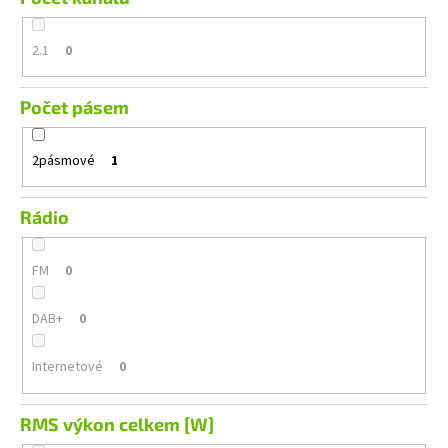
2.1
0
Počet pásem
2pásmové
1
Rádio
FM
0
DAB+
0
Internetové
0
RMS výkon celkem [W]