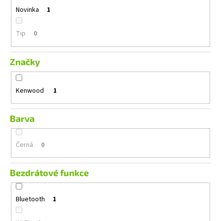
č
Novinka
1
u
j
e
Tip
0
m
e
Značky
GROUND
Kenwood
1
ZERO
GZIB
3.250
SPL
Barva
12
990
Černá
0
Kč
Bezdrátové funkce
Bluetooth
1