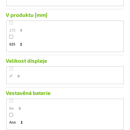
V produktu [mm]
273
0
635
1
Velikost displeje
4"
0
Vestavěná baterie
Ne
0
Ano
1