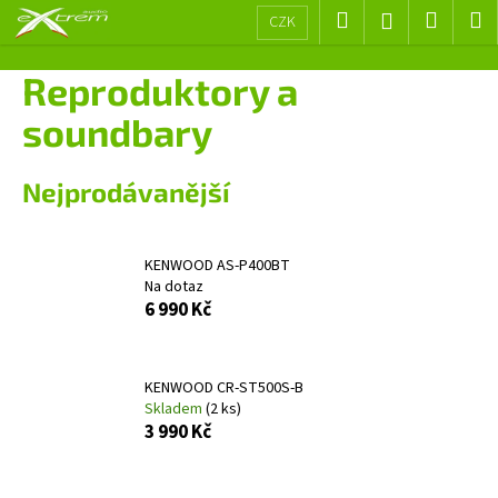
K
Přejít
Hledat
Nákup
M
Přihlášení
CZK
na
o
obsah
Zpět
Zpět
košík
š
Reproduktory a
í
C
soundbary
k
o
p
Nejprodávanější
o
t
ř
KENWOOD AS-P400BT
Na dotaz
e
6 990 Kč
b
u
j
KENWOOD CR-ST500S-B
e
Skladem
(2 ks)
3 990 Kč
t
e
n