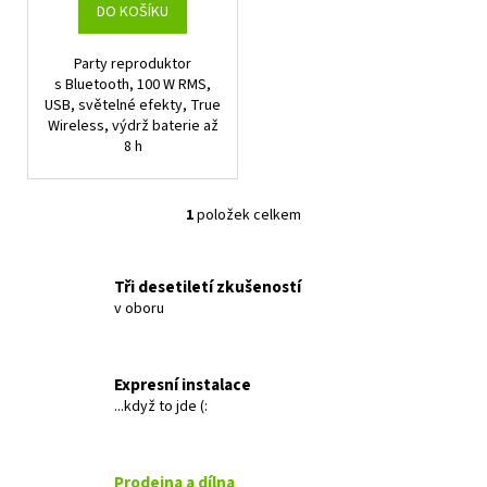
t
DO KOŠÍKU
ů
Party reproduktor
s Bluetooth, 100 W RMS,
USB, světelné efekty, True
Wireless, výdrž baterie až
8 h
1
položek celkem
O
v
l
Tři desetiletí zkušeností
á
v oboru
d
a
c
Expresní instalace
í
...když to jde (:
p
r
v
Prodejna a dílna