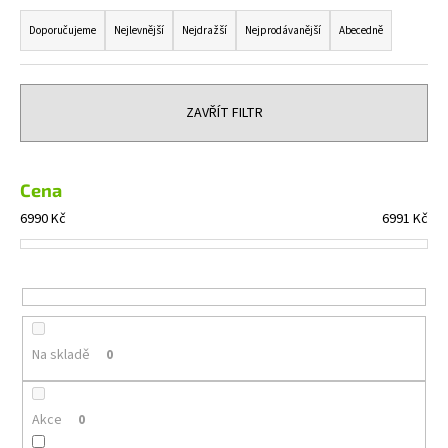
Ř
a
a
Doporučujeme
Nejlevnější
Nejdražší
Nejprodávanější
Abecedně
j
z
í
e
t
n
ZAVŘÍT FILTR
?
í
p
r
Cena
o
6990
Kč
6991
Kč
HLEDAT
d
u
k
t
D
o
ů
Na skladě
0
p
o
r
Akce
0
u