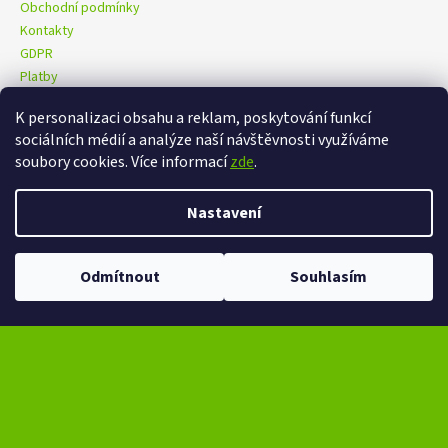
Obchodní podmínky
Kontakty
GDPR
Platby
K personalizaci obsahu a reklam, poskytování funkcí
sociálních médií a analýze naší návštěvnosti využíváme
eXtrem-audio na facebooku
eXtrem-audio na Instagramu
soubory cookies. Více informací
zde
.
Nastavení
Vytvořil Shoptet
Copyright 2026
eXtrem-audio.cz
. Všechna práva vyhrazena.
Ve dnech 13-14.8 omezení provozu V případě návštěvy se dotazujte na
Odmítnout
Souhlasím
Upravit nastavení cookies
čas na telefonním čísle - +420 776 865 651