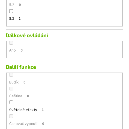
5.2
0
5.3
1
Dálkové ovládání
Ano
0
Další funkce
Budík
0
Čeština
0
Světelné efekty
1
Časovač vypnutí
0