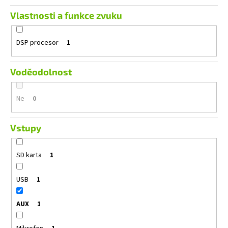
Vlastnosti a funkce zvuku
DSP procesor
1
Voděodolnost
Ne
0
Vstupy
SD karta
1
USB
1
AUX
1