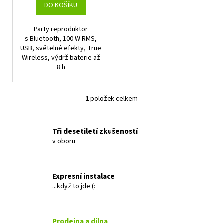
t
DO KOŠÍKU
ů
Party reproduktor
s Bluetooth, 100 W RMS,
USB, světelné efekty, True
Wireless, výdrž baterie až
8 h
1
položek celkem
O
v
l
Tři desetiletí zkušeností
á
v oboru
d
a
c
Expresní instalace
í
...když to jde (:
p
r
v
Prodejna a dílna