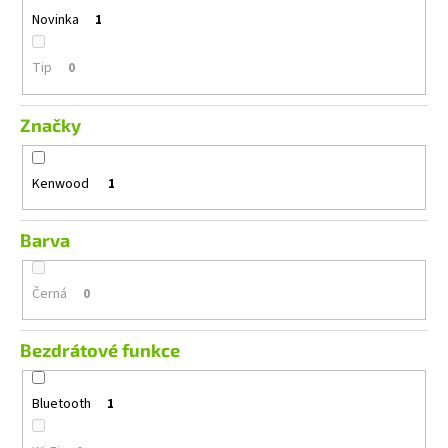
č
Novinka
1
u
j
e
Tip
0
m
e
Značky
MACROM
Kenwood
1
T1003DAB
11
490
Barva
Kč
Černá
0
Bezdrátové funkce
Bluetooth
1