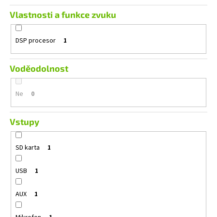
Vlastnosti a funkce zvuku
DSP procesor
1
Voděodolnost
Ne
0
Vstupy
SD karta
1
USB
1
AUX
1