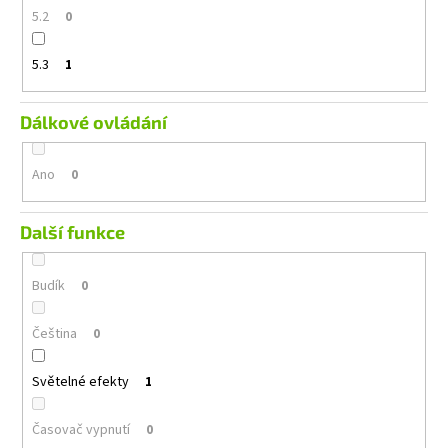
5.2
0
5.3
1
Dálkové ovládání
Ano
0
Další funkce
Budík
0
Čeština
0
Světelné efekty
1
Časovač vypnutí
0