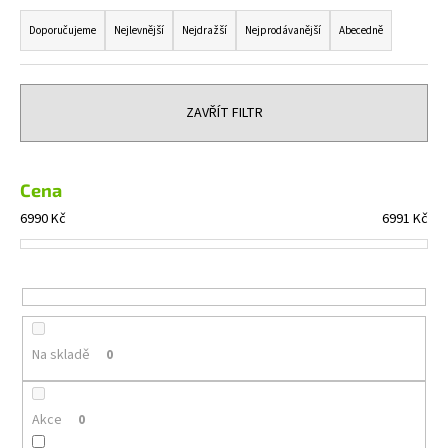
Ř
a
a
Doporučujeme
Nejlevnější
Nejdražší
Nejprodávanější
Abecedně
j
z
í
e
t
n
ZAVŘÍT FILTR
?
í
p
r
Cena
o
6990
Kč
6991
Kč
HLEDAT
d
u
k
t
D
o
ů
Na skladě
0
p
o
r
Akce
0
u