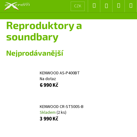
K
Přejít
Hledat
Nákup
M
Přihlášení
CZK
na
o
obsah
Zpět
Zpět
košík
š
Reproduktory a
í
C
soundbary
k
o
p
Nejprodávanější
o
t
ř
KENWOOD AS-P400BT
Na dotaz
e
6 990 Kč
b
u
j
KENWOOD CR-ST500S-B
e
Skladem
(2 ks)
3 990 Kč
t
e
n