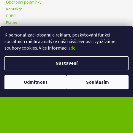
Obchodní podmínky
Kontakty
GDPR
Platby
K personalizaci obsahu a reklam, poskytování funkcí
sociálních médií a analýze naší návštěvnosti využíváme
eXtrem-audio na facebooku
eXtrem-audio na Instagramu
soubory cookies. Více informací
zde
.
Nastavení
Vytvořil Shoptet
Copyright 2026
eXtrem-audio.cz
. Všechna práva vyhrazena.
Odmítnout
Souhlasím
Upravit nastavení cookies