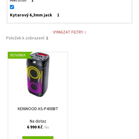
Mikrofon
1
Kytarový 6,3mm jack
1
VYMAZAT FILTRY
Položek k zobrazení:
1
V
NOVINKA
ý
p
i
s
p
r
KENWOOD AS-P400BT
o
d
Na dotaz
u
6 990 Kč
/ ks
k