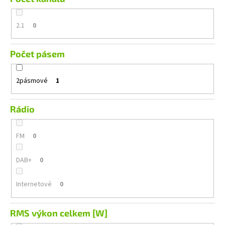
2.1
0
Počet pásem
2pásmové
1
Rádio
FM
0
DAB+
0
Internetové
0
RMS výkon celkem [W]