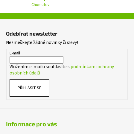
k
Chomutov
y
v
ý
Z
p
á
i
Odebírat newsletter
p
s
Nezmeškejte žádné novinky či slevy!
a
u
t
E-mail
í
Vložením e-mailu souhlasíte s
podmínkami ochrany
osobních údajů
PŘIHLÁSIT SE
Informace pro vás