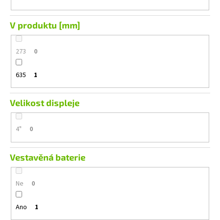
V produktu [mm]
273
0
635
1
Velikost displeje
4"
0
Vestavěná baterie
Ne
0
Ano
1